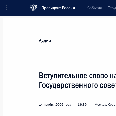
Президент России
События
Стру
Видеозаписи
Фотографии
Аудиозапи
Все материалы
Выступления
Совещан
Аудио
Показа
Вступительное слово н
Государственного сове
Вступительное слово
на совещании руководящего
14 ноября 2006 года
16:39
Москва, Крем
состава Вооруженных Сил