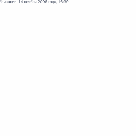
бликации:
14 ноября 2006 года, 16:39
24 октября 2006 года
Аудио, 13 мин.
Заключительное слово
на заседании президиума
Государственного совета
по вопросу развития сети
автомобильных дорог
13 октября 2006 года
Аудио, 3 мин.
Совместная пресс-
конференция
с Федеральным канцлером