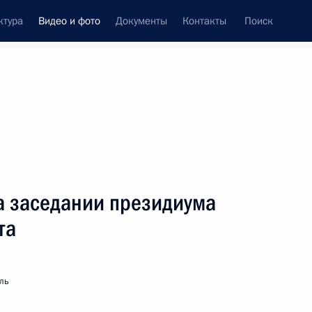
ктура
Видео и фото
Документы
Контакты
Поиск
си
ия, встречи
Встречи со СМИ
ноябрь, 2006
ть следующие материалы
а заседании президиума
та
Вступительное слово
на заседании президиума
ль
Государственного совета