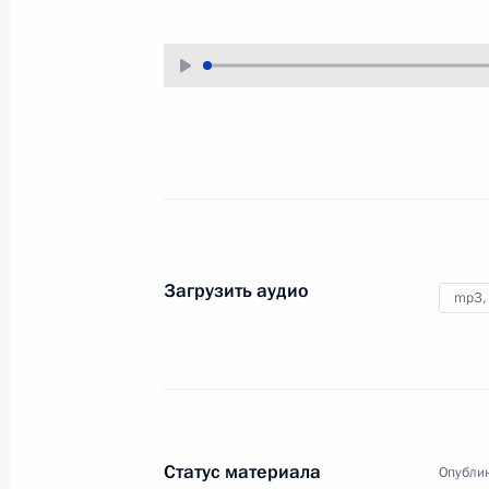
16 ноября 2006 года
Аудио, 8 мин.
Вступительное слово на VI
съезде Федерации
независимых профсоюзов
России
14 ноября 2006 года
Аудио, 9 мин.
Загрузить аудио
mp3,
Владимир Путин ответил
на вопросы в прямом теле-
и радиоэфире
Статус материала
Опублик