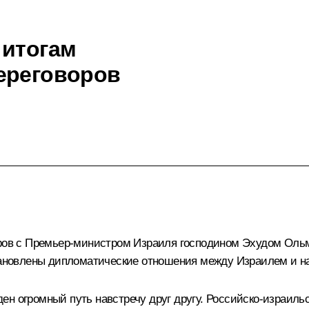
 итогам
ереговоров
оров с Премьер-министром Израиля господином Эхудом Ольм
становлены дипломатические отношения между Израилем и н
ен огромный путь навстречу друг другу. Российско-израил