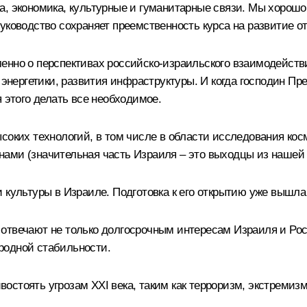
, экономика, культурные и гуманитарные связи. Мы хорошо 
уководство сохраняет преемственность курса на развитие о
нно о перспективах российско-израильского взаимодействи
я энергетики, развития инфраструктуры. И когда господин П
 этого делать все необходимое.
оких технологий, в том числе в области исследования косми
ами (значительная часть Израиля – это выходцы из нашей 
и культуры в Израиле. Подготовка к его открытию уже выш
отвечают не только долгосрочным интересам Израиля и Рос
родной стабильности.
остоять угрозам XXI века, таким как терроризм, экстремиз