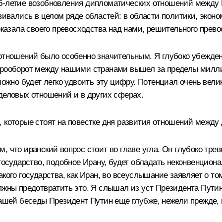
15-летие возобновления дипломатических отношений между 
ались в целом ряде областей: в области политики, экономи
показала своего превосходства над нами, решительного прев
 отношений было особенно значительным. Я глубоко убежден
варооборот между нашими странами вышел за пределы милл
 можно будет легко удвоить эту цифру. Потенциал очень вел
 деловых отношений и в других сферах.
, которые стоят на повестке дня развития отношений между
, что иранский вопрос стоит во главе угла. Он глубоко тре
 государство, подобное Ирану, будет обладать неконвенцио
кого государства, как Иран, во всеуслышание заявляет о то
лжны предотвратить это. Я слышал из уст Президента Путин
нашей беседы Президент Путин еще глубже, нежели прежде,