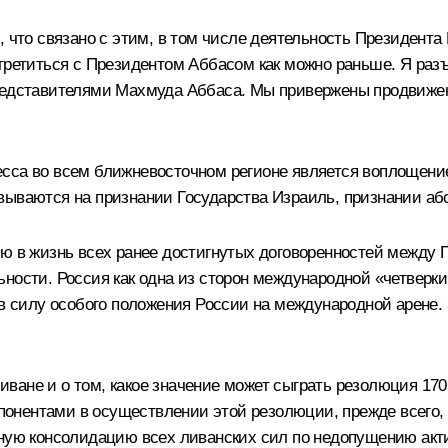
, что связано с этим, в том числе деятельность Президент
третиться с Президентом Аббасом как можно раньше. Я разъ
представителями Махмуда Аббаса. Мы привержены продвижен
сса во всем ближневосточном регионе является воплощение
вываются на признании Государства Израиль, признании аб
ию в жизнь всех ранее достигнутых договоренностей между 
ьности. Россия как одна из сторон международной «четверк
 в силу особого положения России на международной арене. 
ване и о том, какое значение может сыграть резолюция 170
нентами в осуществлении этой резолюции, прежде всего, 
шную консолидацию всех ливанских сил по недопущению акт