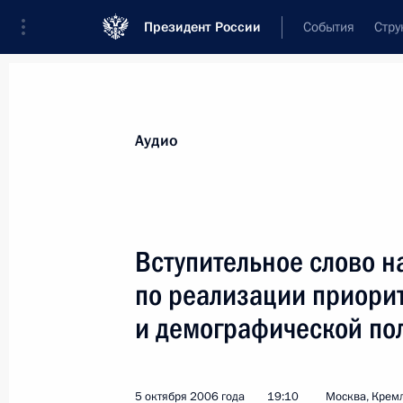
Президент России
События
Стру
Видеозаписи
Фотографии
Аудиозапи
Все материалы
Выступления
Совещан
Аудио
Показа
Вступительное слово н
по реализации приори
Вступительное слово на заседании
и демографической по
президиума Государственного
совета по вопросу развития сети
автомобильных дорог
5 октября 2006 года
19:10
Москва, Крем