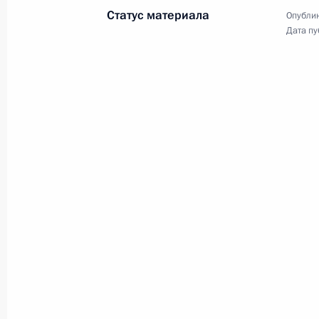
Статус материала
Опублик
Дата пу
5 октября 2006 года
Аудио, 7 мин.
Заявление на совещании
с постоянными членами
Совета Безопасности
1 октября 2006 года
Аудио, 3 мин.
Заявления для прессы и ответы
на вопросы перед началом встреч
с Президентом Франции Жаком