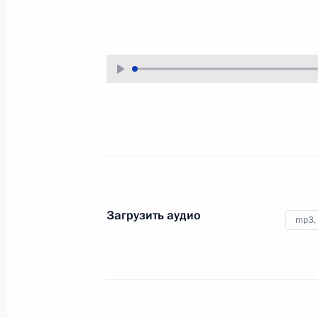
13 октября 2006 года
Аудио, 5 мин.
Заключительное слово
на церемонии вручения
государственных наград
6 октября 2006 года
Аудио, 2 мин.
Загрузить аудио
mp3,
Вступительное слово на заседании
Совета по реализации
приоритетных проектов
и демографической политике