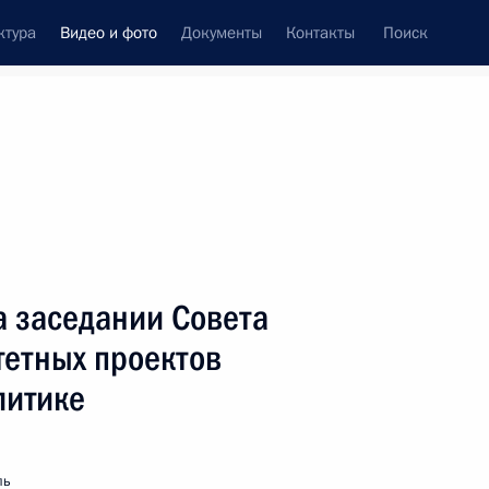
ктура
Видео и фото
Документы
Контакты
Поиск
си
ия, встречи
Встречи со СМИ
октябрь, 2006
ть следующие материалы
а заседании Совета
тетных проектов
Совместная пресс-
литике
конференция
с Федеральным канцлером
ФРГ Ангелой Меркель
ль