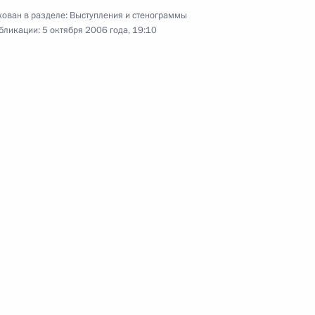
и России
ован в разделе:
Выступления и стенограммы
бликации:
5 октября 2006 года, 19:10
3 октября 2006 года
Аудио, 13 мин.
Приветственное слово на V
Международном экономическом
форуме «Кубань-2006» и заявление
при посещении выставки в рамках
форума
29 сентября 2006 года
Аудио, 6 мин.
Приветствие мэру Москвы
и
Юрию Лужкову в связи с его
70-летием