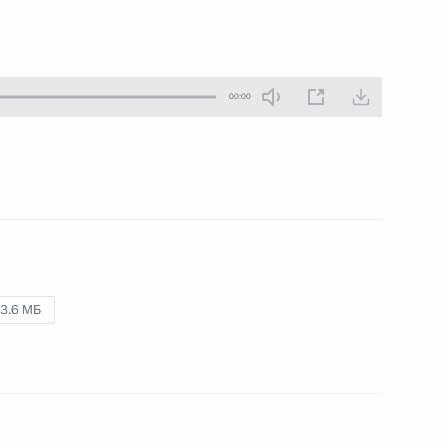
10 октября 2006 года
Аудио, 29 мин.
00:00
Вступительное слово
на церемонии награждения
государственными
наградами
6 октября 2006 года
Аудио, 4 мин.
3.6 МБ
Приветственные слова
на Форуме приграничных
регионов Казахстана