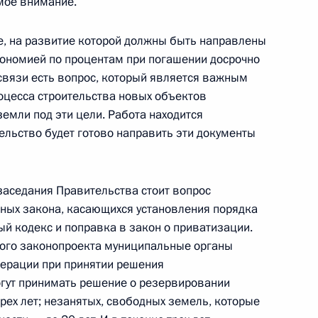
мое внимание.
е, на развитие которой должны быть направлены
кономией по процентам при погашении досрочно
 связи есть вопрос, который является важным
роцесса строительства новых объектов
воров в расширенном составе
емли под эти цели. Работа находится
льство будет готово направить эти документы
я заседания Правительства стоит вопрос
ции Ахметом Недждетом
ных закона, касающихся установления порядка
й кодекс и поправка в закон о приватизации.
этого законопроекта муниципальные органы
дерации при принятии решения
огут принимать решение о резервировании
трех лет; незанятых, свободных земель, которые