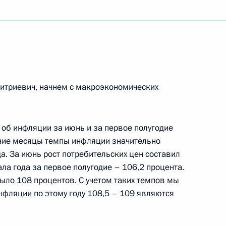
ть следующие материалы
едставителями Международной
анизации бизнеса
итриевич, начнем с макроэкономических
дный торговый центр
 об инфляции за июнь и за первое полугодие
едние месяцы темпы инфляции значительно
окурором Юрием Чайкой
а. За июнь рост потребительских цен составил
ала года за первое полугодие – 106,2 процента.
ыло 108 процентов. С учетом таких темпов мы
нфляции по этому году 108,5 – 109 являются
с участниками