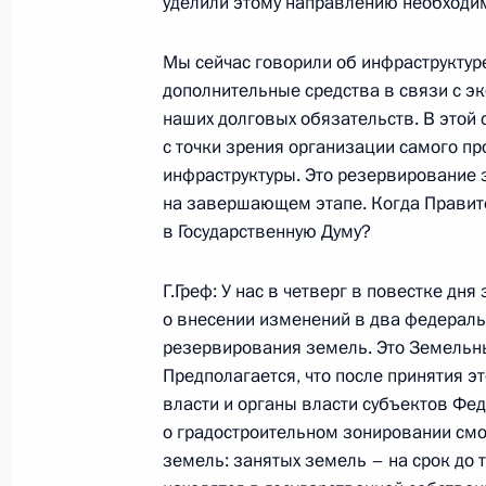
уделили этому направлению необходи
переговоров
Мы сейчас говорили об инфраструктур
29 июня 2006 года, 17:12
Москва, Кремль
дополнительные средства в связи с э
наших долговых обязательств. В этой
с точки зрения организации самого п
Начало российско-турецких перего
инфраструктуры. Это резервирование з
на завершающем этапе. Когда Правите
29 июня 2006 года, 16:31
Москва, Кремль
в Государственную Думу?
Г.Греф: У нас в четверг в повестке дн
Начало встречи с Президентом Тур
о внесении изменений в два федераль
Сезером
резервирования земель. Это Земельны
29 июня 2006 года, 15:59
Москва, Кремль
Предполагается, что после принятия 
власти и органы власти субъектов Фе
о градостроительном зонировании см
земель: занятых земель – на срок до 
28 июня 2006 года, среда