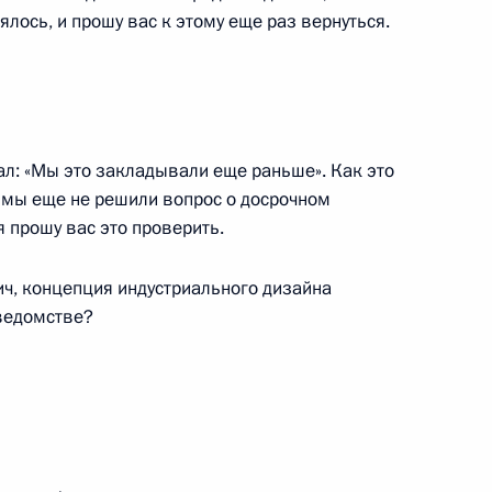
лось, и прошу вас к этому еще раз вернуться.
ого саммита религиозных
9м
-отель
ал: «Мы это закладывали еще раньше». Как это
ии с членами Правительства
 мы еще не решили вопрос о досрочном
я прошу вас это проверить.
ич, концепция индустриального дизайна
 ведомстве?
чета о встрече с членами
оссия»
, пансионат «Лесные дали»