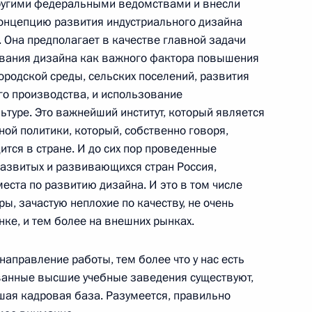
другими федеральными ведомствами и внесли
онцепцию развития индустриального дизайна
 членами парламентской
 Она предполагает в качестве главной задачи
12м
вания дизайна как важного фактора повышения
ородской среды, сельских поселений, развития
, пансионат «Лесные дали»
го производства, и использование
ьтуре. Это важнейший институт, который является
й политики, который, собственно говоря,
ится в стране. И до сих пор проведенные
развитых и развивающихся стран Россия,
ром экономического развития
еста по развитию дизайна. И это в том числе
ры, зачастую неплохие по качеству, не очень
ке, и тем более на внешних рынках.
 направление работы, тем более что у нас есть
ванные высшие учебные заведения существуют,
ошая кадровая база. Разумеется, правильно
ссийско-турецких