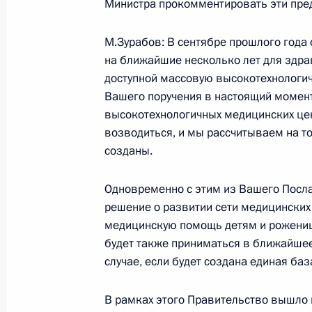
Министра прокомментировать эти пре
М.Зурабов: В сентябре прошлого года 
26 июня 2006 года, понедельник
на ближайшие несколько лет для здра
доступной массовую высокотехнологи
Стенографический отчет о совещан
Вашего поручения в настоящий момент
26 июня 2006 года, 16:46
Москва, Кремль
высокотехнологичных медицинских цен
возводиться, и мы рассчитываем на то
созданы.
23 июня 2006 года, пятница
Одновременно с этим из Вашего Посла
Пресс-конференция по итогам зас
решение о развитии сети медицински
Совета Евразийского экономическо
медицинскую помощь детям и роженица
коллективной безопасности Орган
будет также приниматься в ближайшее
о коллективной безопасности
случае, если будет создана единая ба
23 июня 2006 года, 23:50
Минск
В рамках этого Правительство вышло 