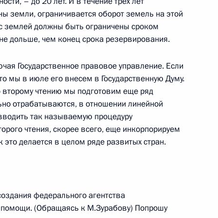
сти, – до 20 лет. И в течение трех лет
скников военных академий
ны земли, ограничивается оборот земель на этой
7м
ки с землей должны быть ограничены сроком
– не дольше, чем конец срока резервирования.
 Кремлевский дворец
ючая Государственное правовое управление. Если
что мы в июле его внесем в Государственную Думу.
ко второму чтению мы подготовим еще ряд
ьно отрабатываются, в отношении линейной
тором Приморского края
вводить так называемую процедуру
орого чтения, скорее всего, еще инкорпорируем
ак это делается в целом ряде развитых стран.
ами и постоянными
23м
рации
создания федерального агентства
 помощи. (Обращаясь к М.Зурабову) Попрошу
ство иностранных дел