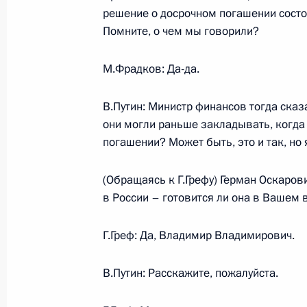
решение о досрочном погашении состоя
Выступление на открытии Всемирн
Помните, о чем мы говорили?
лидеров
3 июля 2006 года, 21:08
Москва, Президент
М.Фрадков: Да-да.
В.Путин: Министр финансов тогда сказ
Стенографический отчет о совещан
они могли раньше закладывать, когда
погашении? Может быть, это и так, но 
3 июля 2006 года, 16:29
Москва, Кремль
(Обращаясь к Г.Грефу) Герман Оскаров
в России – готовится ли она в Вашем
1 июля 2006 года, суббота
Г.Греф: Да, Владимир Владимирович.
Выдержки из стенографического от
парламентской фракции «Единая Р
В.Путин: Расскажите, пожалуйста.
1 июля 2006 года, 21:41
Московская область