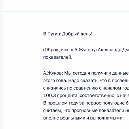
Показа
В.Путин: Добрый день!
Выдержки из записи встречи с пр
торговой палаты – Всемирной орг
(Обращаясь к А.Жукову) Александр Дм
показателей.
4 июля 2006 года, 19:52
Москва, Междунаро
А.Жуков: Мы сегодня получили данные
этого года. Надо сказать, что в посл
Начало встречи с Генеральным пр
снизились по сравнению с началом год
100,3 процента, соответственно, с нач
4 июля 2006 года, 19:06
Ново-Огарево
В прошлом году за первое полугодие б
считаем, что прогнозные показатели и
вполне реальными и выполнимыми.
Стенографический отчет о встрече 