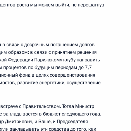
льственных организаций
роцентов роста мы можем выйти, не перешагнув
дународной торговли
ня в связи с досрочным погашением долгов
щим образом: в связи с принятием решения
игиозных лидеров
ской Федерации Парижскому клубу направить
 процентов по будущим периодам до 7,7
-отель
ционный фонд в целях совершенствования
 мостов, развитие энергетики, осуществление
нии Всемирного саммита
встрече с Правительством. Тогда Министр
-отель
же закладывается в бюджет следующего года.
др Дмитриевич, и Ваше, и Председателя
гли закладывать эти средства до того, как