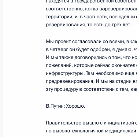
находятся в государственной собственно
Торжественный прием в честь выпу
соответственно, когда зарезервирова
и университетов
территории, и, в частности, все сдел
резервирования, то есть до трех лет 
28 июня 2006 года, 13:59
Москва, Большой
Мы проект согласовали со всеми, вкл
в четверг он будет одобрен, я думаю, 
27 июня 2006 года, вторник
И мы также договорились о том, что 
пожеланий, которые сейчас окончател
Начало рабочей встречи с губерна
инфраструктуры. Там необходимо еще 
Сергеем Дарькиным
предрезевирования. И мы на стадии вт
27 июня 2006 года, 18:29
Ново-Огарево
эту процедуру в соответствии с тем, к
В.Путин: Хорошо.
Выступление на совещании с посл
представителями Российской Феде
Правительство вышло с инициативой 
по высокотехнологичной медицинской
27 июня 2006 года, 15:43
Москва, Министер