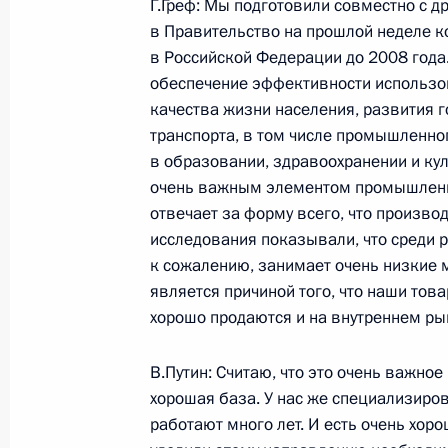
Г.Греф: Мы подготовили совместно с 
в Правительство на прошлой неделе к
Вступительное слово на встрече с
в Российской Федерации до 2008 года.
фракции «Единая Россия»
обеспечение эффективности использо
качества жизни населения, развития г
1 июля 2006 года, 21:24
Московская область
транспорта, в том числе промышленно
в образовании, здравоохранении и кул
очень важным элементом промышленно
30 июня 2006 года, пятница
отвечает за форму всего, что производ
исследования показывали, что среди 
Начало рабочей встречи с Минист
к сожалению, занимает очень низкие м
и торговли Германом Грефом
является причиной того, что наши това
30 июня 2006 года, 21:11
Ново-Огарево
хорошо продаются и на внутреннем рын
В.Путин: Считаю, что это очень важное
хорошая база. У нас же специализиро
29 июня 2006 года, четверг
работают много лет. И есть очень хор
Заявления для прессы по итогам ро