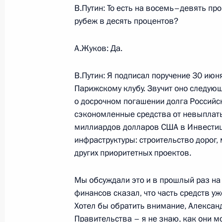
Международного форума неправите
В.Путин: То есть на восемь–девять п
«Гражданская восьмерка-2006»
рубеж в десять процентов?
4 июля 2006 года, 18:31
Москва, Центр меж
А.Жуков: Да.
В.Путин: Я подписал поручение 30 ию
3 июля 2006 года, понедельник
Парижскому клубу. Звучит оно следую
Открытие Всемирного саммита рел
о досрочном погашении долга Россий
сэкономленные средства от невыплаты
3 июля 2006 года, 23:00
Москва, Президент
миллиардов долларов США в Инвести
инфраструктуры: строительство дорог,
других приоритетных проектов.
Заключительное слово при посеще
религиозных лидеров
Мы обсуждали это и в прошлый раз на 
3 июля 2006 года, 21:11
Москва, Президент
финансов сказал, что часть средств у
Хотел бы обратить внимание, Алексан
Правительства – я не знаю, как они мо