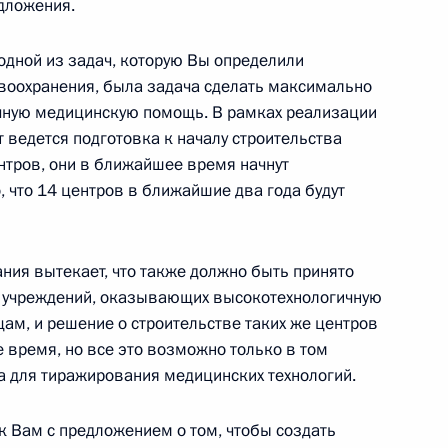
дложения.
одной из задач, которую Вы определили
воохранения, была задача сделать максимально
чную медицинскую помощь. В рамках реализации
ии с членами Правительства
 ведется подготовка к началу строительства
тров, они в ближайшее время начнут
, что 14 центров в ближайшие два года будут
ния вытекает, что также должно быть принято
еданий Межгосударственного
х учреждений, оказывающих высокотехнологичную
го сообщества и Совета
м, и решение о строительстве таких же центров
изации Договора
 время, но все это возможно только в том
за для тиражирования медицинских технологий.
к Вам с предложением о том, чтобы создать