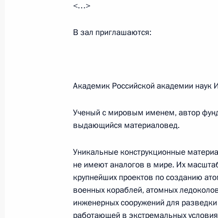
<…>
В зал приглашаются:
Выступление на церемонии вручен
энергия»
13 июня 2006 года, 21:52
Санкт-Петербург
Академик Российской академии наук И
Начало встречи с главным управл
Ученый с мировым именем, автор фун
«Дженерал Моторс» Ричардом Ваг
выдающийся материаловед.
13 июня 2006 года, 21:44
Санкт-Петербург
Уникальные конструкционные матери
не имеют аналогов в мире. Их масшт
крупнейших проектов по созданию ато
Начало встречи с главным управл
военных кораблей, атомных ледоколов
«Ниссан» Карлосом Гоном
инженерных сооружений для разведки 
13 июня 2006 года, 21:35
Санкт-Петербург
работающей в экстремальных условия