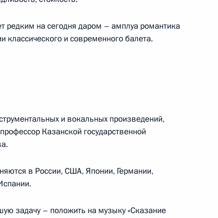
 Кремлевский дворец
ет редким на сегодня даром – амплуа романтика
ии классического и современного балета.
составом ядерного
ского комплексов России
нструментальных и вокальных произведений,
 профессор Казанской государственной
а.
 с руководящим составом
8м
яются в России, США, Японии, Германии,
нергетического комплексов
Испании.
шую задачу – положить на музыку «Сказание