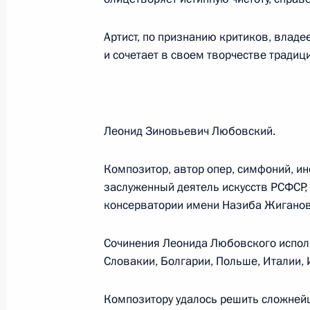
Российской Федерации 2005 года
12 июня 2006 года, 13:58
Москва, Большой
Артист, по признанию критиков, владе
и сочетает в своем творчестве традиц
9 июня 2006 года, пятница
Начало совещания с руководящим 
Леонид Зиновьевич Любовский.
оружейного и ядерного энергетиче
9 июня 2006 года, 17:54
Ново-Огарево
Композитор, автор опер, симфоний, и
заслуженный деятель искусств РСФСР,
консерватории имени Назиба Жиганов
Вступительное слово на совещании
Сочинения Леонида Любовского исполн
ядерного оружейного и ядерного э
Словакии, Болгарии, Польше, Италии, 
России
9 июня 2006 года, 17:19
Ново-Огарево
Композитору удалось решить сложней