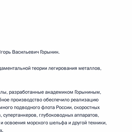
ия премии «Глобальная
3м
горь Васильевич Горынин.
яющим директором компании
даментальной теории легирования металлов,
онером
алы, разработанные академиком Горыниным,
абное производство обеспечило реализацию
много подводного флота России, скоростных
яющим директором компании
, супертанкеров, глубоководных аппаратов,
и освоения морского шельфа и другой техники,
х.