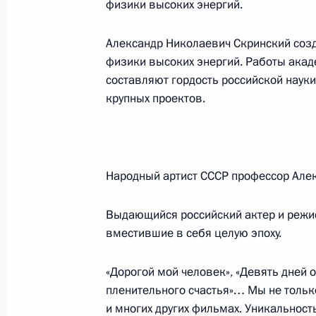
физики высоких энергий.
Александр Николаевич Скринский созд
Вступительное слово на встрече с 
физики высоких энергий. Работы акад
Республики Сербия Воиславом Кош
составляют гордость российской науки
13 июня 2006 года, 11:16
Санкт-Петербург
крупных проектов.
Выступление на Десятом Петербур
экономическом форуме
Народный артист СССР профессор Але
13 июня 2006 года, 10:11
Санкт-Петербург
Выдающийся российский актер и режис
вместившие в себя целую эпоху.
12 июня 2006 года, понедельник
«Дорогой мой человек», «Девять дней од
пленительного счастья»… Мы не тольк
Выступление на церемонии вручен
и многих других фильмах. Уникальность
гражданин Санкт-Петербурга»