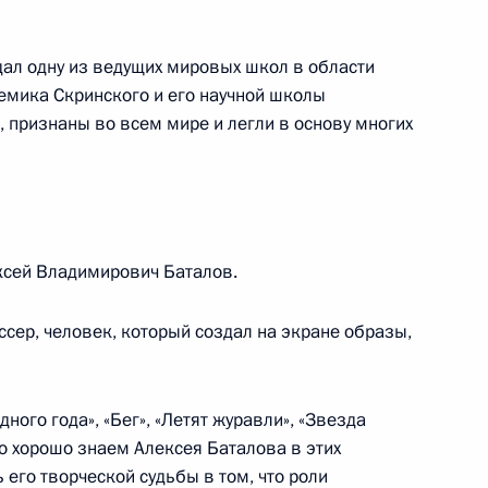
ал одну из ведущих мировых школ в области
Председателем Правительства
емика Скринского и его научной школы
туницей
, признаны во всем мире и легли в основу многих
гском международном
8м
ксей Владимирович Баталов.
сер, человек, который создал на экране образы,
ного года», «Бег», «Летят журавли», «Звезда
о хорошо знаем Алексея Баталова в этих
ия знака «Почетный
 его творческой судьбы в том, что роли