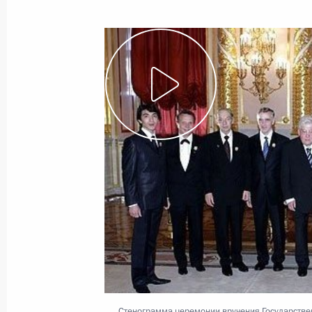
Показа
14 июня 2006 года, среда
Выступление на открытии Делового
организации сотрудничества
14 июня 2006 года, 17:43
Шанхай
ШОС – новая модель успешного ме
14 июня 2006 года, 12:02
Стенограмма церемонии вручения Государств