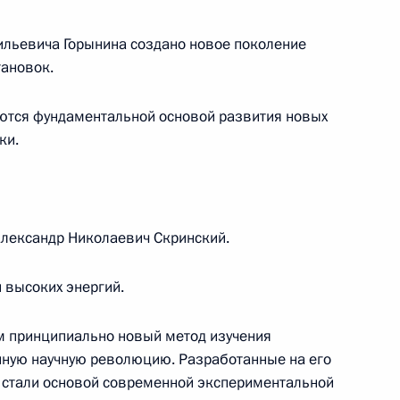
ильевича Горынина создано новое поколение
тановок.
мпании «Форбс» Стивеном
ются фундаментальной основой развития новых
ки.
нляндии Тарьей Халонен
Александр Николаевич Скринский.
 высоких энергий.
 Премьер-министром Латвии
 принципиально новый метод изучения
нную научную революцию. Разработанные на его
 стали основой современной экспериментальной