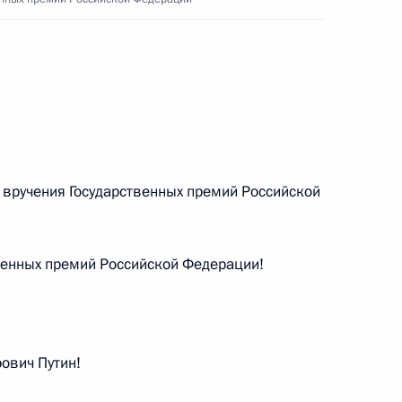
 журналистов после
2м
Президентом Грузии Михаилом
стречи с Президентом Грузии
вручения Государственных премий Российской
венных премий Российской Федерации!
узии Михаилом Саакашвили
ович Путин!