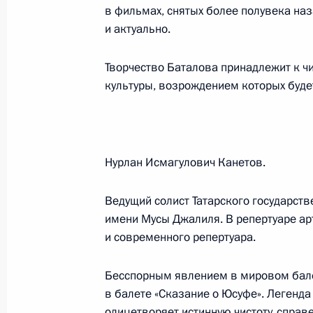
в фильмах, снятых более полувека на
12 июня 2006 года, 21:02
Санкт-Петербург
и актуально.
Творчество Баталова принадлежит к чи
Выступление на церемонии открыт
культуры, возрождением которых буде
Собчаку
12 июня 2006 года, 20:27
Санкт-Петербург
Нурлан Исмагулович Канетов.
Стенограмма церемонии вручения 
Ведущий солист Татарского государств
Российской Федерации
имени Мусы Джалиля. В репертуаре ар
12 июня 2006 года, 18:41
Москва, Большой 
и современного репертуара.
Бесспорным явлением в мировом бале
в балете «Сказание о Юсуфе». Легенд
Выступление на церемонии вручени
олицетворяет истинную чистоту, справе