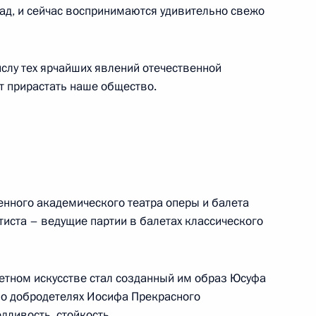
зад, и сейчас воспринимаются удивительно свежо
слу тех ярчайших явлений отечественной
ия памятника Анатолию
т прирастать наше общество.
5м
Государственных премий
51м
енного академического театра оперы и балета
тиста – ведущие партии в балетах классического
Кремлевский дворец, Георгиевский зал
тном искусстве стал созданный им образ Юсуфа
а о добродетелях Иосифа Прекрасного
я Государственных премий
дливость, стойкость.