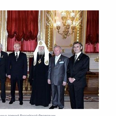
ть следующие материалы
 совета Шанхайской
ждународного сотрудничества
енных премий Российской Федерации