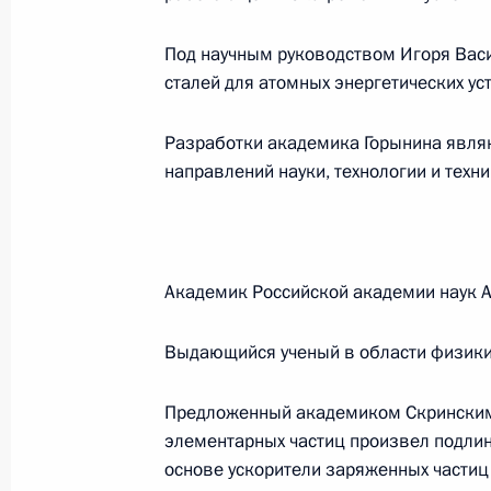
Под научным руководством Игоря Вас
сталей для атомных энергетических ус
Начало встречи с президентом ко
Форбсом
Разработки академика Горынина явля
13 июня 2006 года, 20:28
Санкт-Петербург
направлений науки, технологии и техни
Начало встречи с Президентом Фи
Академик Российской академии наук 
13 июня 2006 года, 15:40
Санкт-Петербург
Выдающийся ученый в области физики
Вступительное слово на встрече с
Предложенный академиком Скринским
Айгарсом Калвитисом
элементарных частиц произвел подли
13 июня 2006 года, 15:37
Санкт-Петербург
основе ускорители заряженных частиц