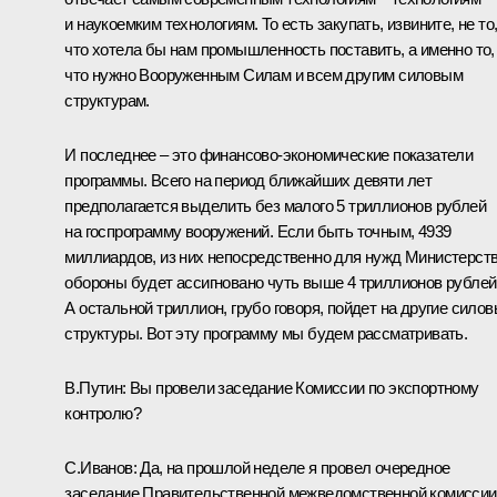
и наукоемким технологиям. То есть закупать, извините, не то
что хотела бы нам промышленность поставить, а именно то,
что нужно Вооруженным Силам и всем другим силовым
структурам.
И последнее – это финансово-экономические показатели
программы. Всего на период ближайших девяти лет
предполагается выделить без малого 5 триллионов рублей
на госпрограмму вооружений. Если быть точным, 4939
миллиардов, из них непосредственно для нужд Министерст
обороны будет ассигновано чуть выше 4 триллионов рублей
А остальной триллион, грубо говоря, пойдет на другие сило
структуры. Вот эту программу мы будем рассматривать.
В.Путин: Вы провели заседание Комиссии по экспортному
контролю?
С.Иванов: Да, на прошлой неделе я провел очередное
заседание Правительственной межведомственной комиссии