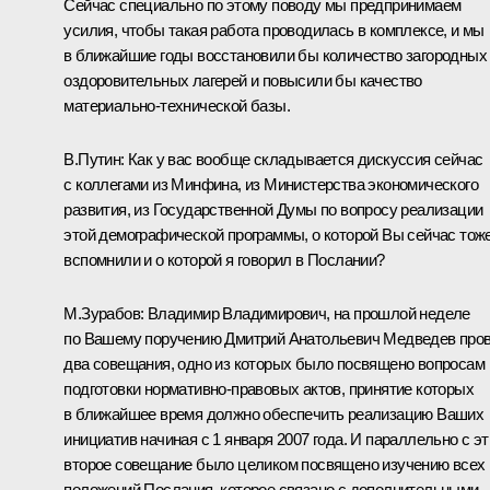
Сейчас специально по этому поводу мы предпринимаем
усилия, чтобы такая работа проводилась в комплексе, и мы
в ближайшие годы восстановили бы количество загородных
оздоровительных лагерей и повысили бы качество
материально-технической базы.
В.Путин: Как у вас вообще складывается дискуссия сейчас
с коллегами из Минфина, из Министерства экономического
развития, из Государственной Думы по вопросу реализации
этой демографической программы, о которой Вы сейчас тож
вспомнили и о которой я говорил в Послании?
М.Зурабов: Владимир Владимирович, на прошлой неделе
по Вашему поручению Дмитрий Анатольевич Медведев про
два совещания, одно из которых было посвящено вопросам
подготовки нормативно-правовых актов, принятие которых
в ближайшее время должно обеспечить реализацию Ваших
инициатив начиная с 1 января 2007 года. И параллельно с э
второе совещание было целиком посвящено изучению всех
положений Послания, которое связано с дополнительными