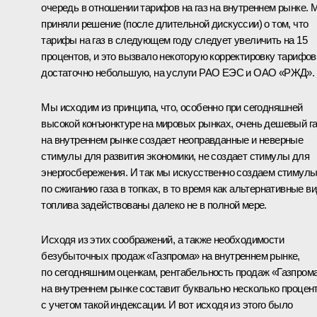
очередь в отношении тарифов на газ на внутреннем рынке. 
приняли решение (после длительной дискуссии) о том, что
тарифы на газ в следующем году следует увеличить на 15
процентов, и это вызвало некоторую корректировку тарифов
достаточно небольшую, на услуги РАО ЕЭС и ОАО «РЖД».
Мы исходим из принципа, что, особенно при сегодняшней
высокой конъюнктуре на мировых рынках, очень дешевый га
на внутреннем рынке создает неоправданные и неверные
стимулы для развития экономики, не создает стимулы для
энергосбережения. И так мы искусственно создаем стимул
по сжиганию газа в топках, в то время как альтернативные в
топлива задействованы далеко не в полной мере.
Исходя из этих соображений, а также необходимости
безубыточных продаж «Газпрома» на внутреннем рынке,
по сегодняшним оценкам, рентабельность продаж «Газпром
на внутреннем рынке составит буквально несколько процен
с учетом такой индексации. И вот исходя из этого было