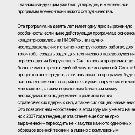
Главнокомандующим уже был утвержден, и комплексной
программы военно-технического сотрудничества.
Эта программа на девять лет имеет одну ярко выраженную
особенность: если ныне действующая программа в основно
концентрировалась на НИОКРах, на научно-
исследовательских и опытно-конструкторских работах, для
того чтобы создать задел для технического перевооружения
переоснащения Вооруженных Сил, то новая программа еще
больше имеет крен в серийной закупке вооружений. Свыше 
процентов всех средств, ассигнованных на программу, буде
направлено именно на серийные закупки вооружения и техни
мне кажется, с таким нормальным балансом между
необходимостью поддержания и развития наших
стратегических ядерных сил, а также сил общего назначения
Это позволит нам –собственно, в этом году мы уже это нача
но с 2007 года тенденция эта станет еще более ярко
выраженной – переходить не к закупке каких‑то одиночных
образцов военной техники, а именно с комплексным