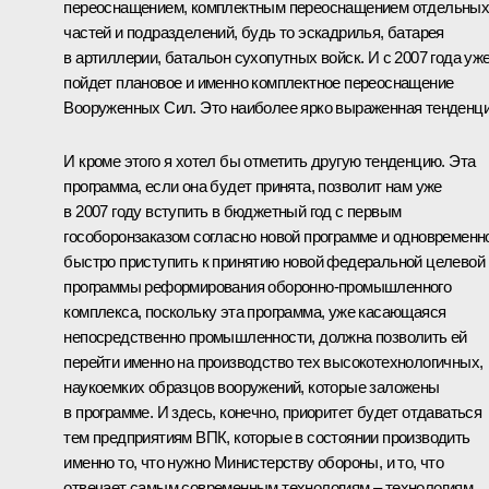
переоснащением, комплектным переоснащением отдельны
частей и подразделений, будь то эскадрилья, батарея
в артиллерии, батальон сухопутных войск. И с 2007 года уж
пойдет плановое и именно комплектное переоснащение
Вооруженных Сил. Это наиболее ярко выраженная тенденци
И кроме этого я хотел бы отметить другую тенденцию. Эта
программа, если она будет принята, позволит нам уже
в 2007 году вступить в бюджетный год с первым
гособоронзаказом согласно новой программе и одновременн
быстро приступить к принятию новой федеральной целевой
программы реформирования оборонно-промышленного
комплекса, поскольку эта программа, уже касающаяся
непосредственно промышленности, должна позволить ей
перейти именно на производство тех высокотехнологичных,
наукоемких образцов вооружений, которые заложены
в программе. И здесь, конечно, приоритет будет отдаваться
тем предприятиям ВПК, которые в состоянии производить
именно то, что нужно Министерству обороны, и то, что
отвечает самым современным технологиям – технологиям