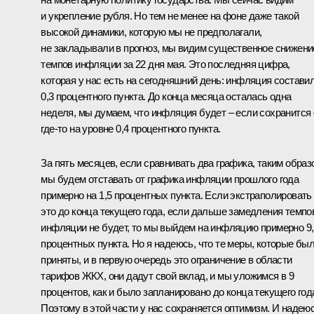
и укрепление рубля. Но тем не менее на фоне даже такой
высокой динамики, которую мы не предполагали,
не закладывали в прогноз, мы видим существенное снижени
темпов инфляции за 22 дня мая. Это последняя цифра,
которая у нас есть на сегодняшний день: инфляция состави
0,3 процентного пункта. До конца месяца осталась одна
неделя, мы думаем, что инфляция будет – если сохранится 
где‑то на уровне 0,4 процентного пункта.
За пять месяцев, если сравнивать два графика, таким образ
мы будем отставать от графика инфляции прошлого года
примерно на 1,5 процентных пункта. Если экстраполировать
это до конца текущего года, если дальше замедления темпо
инфляции не будет, то мы выйдем на инфляцию примерно 9,
процентных пункта. Но я надеюсь, что те меры, которые бы
приняты, и в первую очередь это ограничение в области
тарифов ЖКХ, они дадут свой вклад, и мы уложимся в 9
процентов, как и было запланировано до конца текущего год
Поэтому в этой части у нас сохраняется оптимизм. И надеюс