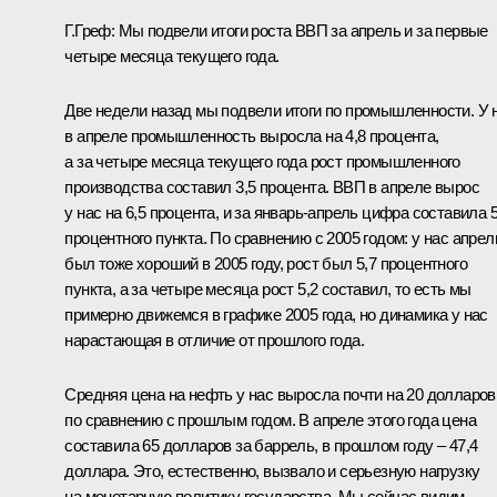
Г.Греф: Мы подвели итоги роста ВВП за апрель и за первые
четыре месяца текущего года.
Две недели назад мы подвели итоги по промышленности. У 
в апреле промышленность выросла на 4,8 процента,
а за четыре месяца текущего года рост промышленного
производства составил 3,5 процента. ВВП в апреле вырос
у нас на 6,5 процента, и за январь-апрель цифра составила 5
процентного пункта. По сравнению с 2005 годом: у нас апрел
был тоже хороший в 2005 году, рост был 5,7 процентного
пункта, а за четыре месяца рост 5,2 составил, то есть мы
примерно движемся в графике 2005 года, но динамика у нас
нарастающая в отличие от прошлого года.
Средняя цена на нефть у нас выросла почти на 20 долларов
по сравнению с прошлым годом. В апреле этого года цена
составила 65 долларов за баррель, в прошлом году – 47,4
доллара. Это, естественно, вызвало и серьезную нагрузку
на монетарную политику государства. Мы сейчас видим