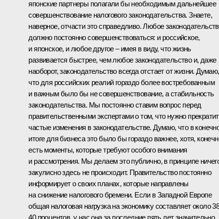
японские партнеры полагали бы необходимым дальнейшее
совершенствование налогового законодательства. Знаете,
наверное, отчасти это справедливо. Любое законодательст
должно постоянно совершенствоваться: и российское,
и японское, и любое другое – имея в виду, что жизнь
развивается быстрее, чем любое законодательство и, даже
наоборот, законодательство всегда отстает от жизни. Думаю
что для российских реалий гораздо более востребованным
и важным было бы не совершенствование, а стабильность
законодательства. Мы постоянно ставим вопрос перед
правительственными экспертами о том, что нужно прекрати
частые изменения в законодательстве. Думаю, что в конечн
итоге для бизнеса это было бы гораздо важнее, хотя, конечн
есть моменты, которые требуют особого внимания
и рассмотрения. Мы делаем это публично, в принципе ничег
закулисно здесь не происходит. Правительство постоянно
информирует о своих планах, которые направлены
на снижение налогового бремени. Если в Западной Европе
общая налоговая нагрузка на экономику составляет около 3
40 процентов, у нас она за последние пять лет значительно