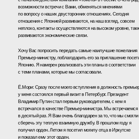
возможности встречи с Вами, обменяться мнениями
по вопросу о наших двусторонних отношениях. Сегодня
отношения с Японией развиваются, на наш взгляд, совсем
неплохо, контакты осуществляются на высоком уровне, так
развиваются экономические связи.
Хочу Вас попросить передать самые наилучшие пожелания
Премьер-министру, поблагодарить его за приглашение посет
Японию. Я намерен реализовать эти планы в соответствии
с теми планами, которые мы согласовали.
Ё.Мори: Сразу после моего вступления в должность премье
у меня состоялся первый визит в Петербург. Президент
Владимир Путин стал первым руководителем, с кем я
встречался в качестве Премьер-министра. Мы встречаемся
в десятый раз. Я Вам очень благодарен за то, что мы смогли
сберечь эту теплую взаимную дружбу. В прошлом году я
получил орден. Летом я посетил могилу отца в Иркутске
и показал ему этот орден.