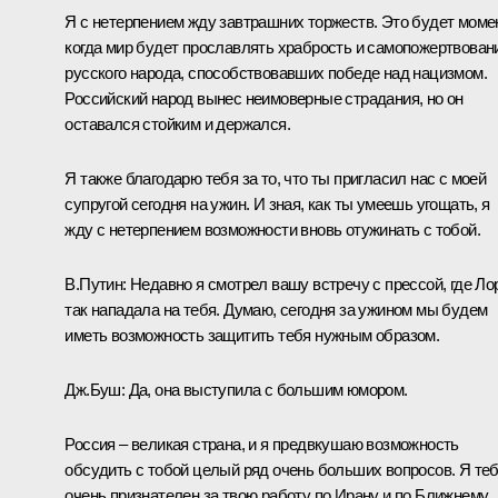
Я с нетерпением жду завтрашних торжеств. Это будет момен
когда мир будет прославлять храбрость и самопожертвован
русского народа, способствовавших победе над нацизмом.
Российский народ вынес неимоверные страдания, но он
оставался стойким и держался.
Я также благодарю тебя за то, что ты пригласил нас с моей
супругой сегодня на ужин. И зная, как ты умеешь угощать, я
жду с нетерпением возможности вновь отужинать с тобой.
В.Путин: Недавно я смотрел вашу встречу с прессой, где Ло
так нападала на тебя. Думаю, сегодня за ужином мы будем
иметь возможность защитить тебя нужным образом.
Дж.Буш: Да, она выступила с большим юмором.
Россия – великая страна, и я предвкушаю возможность
обсудить с тобой целый ряд очень больших вопросов. Я те
очень признателен за твою работу по Ирану и по Ближнему