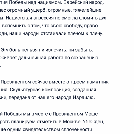
етия Победы над нацизмом. Еврейский народ,
онес огромный ущерб, огромные, тяжелейшие
ской национальной
. Нацистская агрессия не смогла сломить дух
 вспомнить о том, что свою свободу, право
ди, наши народы отстаивали плечом к плечу.
Эту боль нельзя ни излечить, ни забыть.
уживает дальнейшая работа по сохранению
.
с израильскими ветеранами
с Президентом сейчас вместе откроем памятник
ния. Скульптурная композиция, созданная
ии, передана от нашего народа Израилю.
лей Победы мы вместе с Президентом Моше
арств планируем отметить в Москве. Убежден,
 израильскими ветеранами
еще одним свидетельством сплоченности