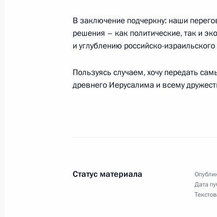
28 апреля 2005 года, 12:25
Иерусалим
В заключение подчеркну: наши перего
решения – как политические, так и э
и углублению российско-израильского 
Выступление на официальной цере
Пользуясь случаем, хочу передать са
Путина, прибывшего с визитом в И
древнего Иерусалима и всему дружест
28 апреля 2005 года, 11:01
Иерусалим
Посещение Русской духовной мисси
28 апреля 2005 года, 01:10
Иерусалим
Статус материала
Опублик
Дата пу
27 апреля 2005 года, среда
Текстов
Вступительное слово на встрече с 