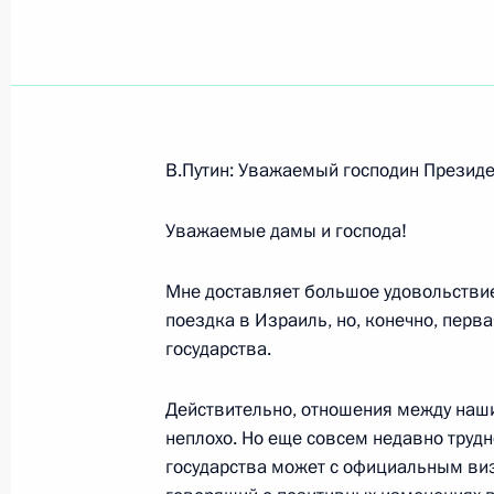
Показа
5 мая 2005 года, четверг
В.Путин: Уважаемый господин Президе
Интервью германским телеканала
Уважаемые дамы и господа!
5 мая 2005 года, 22:43
Мне доставляет большое удовольствие
поездка в Израиль, но, конечно, перв
Заключительное слово на церемони
государства.
наград
Действительно, отношения между наши
5 мая 2005 года, 16:22
Москва, Кремль, Ека
неплохо. Но еще совсем недавно трудн
государства может с официальным виз