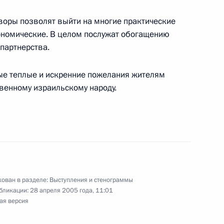
воры позволят выйти на многие практические
кономические. В целом послужат обогащению
партнерства.
монии встречи Владимира
мые теплые и искренние пожелания жителям
зраиль
венному израильскому народу.
и в Иерусалиме
ован в разделе:
Выступления и стенограммы
бликации:
28 апреля 2005 года, 11:01
ая версия
председателем Народного