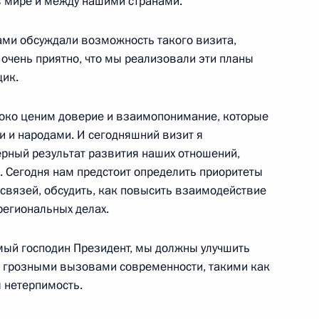
в мире и между нашими странами.
я государственных наград
6м
терининский зал
Вами обсуждали возможность такого визита,
 очень приятно, что мы реализовали эти планы
щик.
ысоко ценим доверие и взаимопонимание, которые
ии с членами Правительства
 и народами. И сегодняшний визит я
рный результат развития наших отношений,
о. Сегодня нам предстоит определить приоритеты
 связей, обсудить, как повысить взаимодействие
региональных делах.
мый господин Президент, мы должны улучшить
редседателем Палестинской
 грозными вызовами современности, такими как
мудом Аббасом
 нетерпимость.