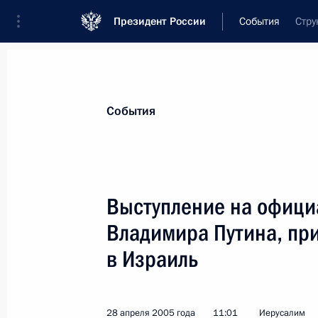
Президент России
События
Стру
Президент
Администрация
Государст
Новости
Стенограммы
Поездки
Те
События
Рубрикация материалов
Все материалы
Выступление на офици
Послания Федеральному Собранию
Владимира Путина, пр
Заявления по важнейшим вопросам
в Израиль
Совещания, заседания, рабочие встречи
Речи и обращения
28 апреля 2005 года
11:01
Иерусалим