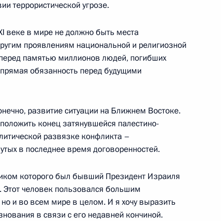
ии террористической угрозе.
XI веке в мире не должно быть места
 другим проявлениям национальной и религиозной
ром Израиля Ариэлем
г перед памятью миллионов людей, погибших
а прямая обязанность перед будущими
онечно, развитие ситуации на Ближнем Востоке.
 положить конец затянувшейся палестино-
е от имени Президента
литической развязке конфликта –
утых в последнее время договоренностей.
ником которого был бывший Президент Израиля
. Этот человек пользовался большим
 но и во всем мире в целом. И я хочу выразить
вопросы по итогам
нования в связи с его недавней кончиной.
иля Моше Кацавом