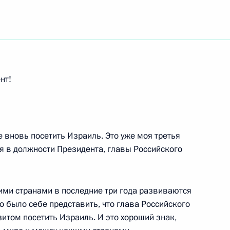
ть следующие материалы
нт!
м АРД и ЦДФ
 вновь посетить Израиль. Это уже моя третья
ая в должности Президента, главы Российского
и вручения государственных
ми странами в последние три года развиваются
терининский зал
о было себе представить, что глава Российского
итом посетить Израиль. И это хороший знак,