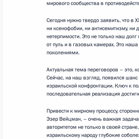
мирового сообщества в противодейств
28 апреля 2005 года, 23:52
Иерусалим
Сегодня нужно твердо заявить, что в X
ни ксенофобии, ни антисемитизму, ни
Начало встречи с Премьер-минист
нетерпимости. Это не только наш дол
Шароном
от пуль и в газовых камерах. Это наш
поколениями.
28 апреля 2005 года, 20:31
Иерусалим
Актуальная тема переговоров – это, к
Сейчас, на наш взгляд, появился шанс
Выступление на официальном обед
израильской конфронтации. Ключ к по
Израиля Моше Кацава
последовательная реализация достигн
28 апреля 2005 года, 14:46
Иерусалим
Привести к мирному процессу, сторон
Эзер Вейцман, – очень важная задача
авторитетом не только в своей стране,
Заявление для прессы и ответы на 
израильскому народу глубокие соболез
переговоров с Президентом Изра