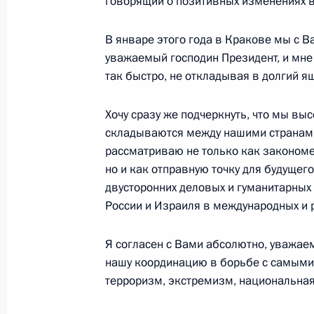
говорящий о позитивных изменениях 
Выступление на церемонии вручени
5 мая 2005 года, 16:19
Москва, Кремль, Ека
В январе этого года в Кракове мы с 
уважаемый господин Президент, и мне
так быстро, не откладывая в долгий я
3 мая 2005 года, вторник
Хочу сразу же подчеркнуть, что мы в
Стенографический отчет о совещан
складываются между нашими странами
рассматриваю не только как закономе
3 мая 2005 года, 20:26
Москва, Кремль
но и как отправную точку для будущег
двусторонних деловых и гуманитарных
России и Израиля в международных и 
29 апреля 2005 года, пятница
Я согласен с Вами абсолютно, уважае
Совместная пресс-конференция с П
нашу координацию в борьбе с самыми
национальной администрации Мах
терроризм, экстремизм, национальная
29 апреля 2005 года, 18:23
Рамалла