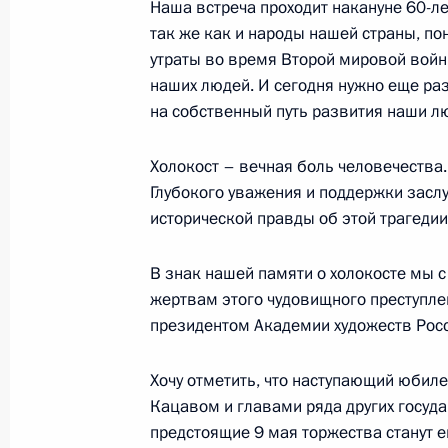
Наша встреча проходит накануне 60-л
так же как и народы нашей страны, п
Начало встречи с главой Палестин
утраты во время Второй мировой войны
наших людей. И сегодня нужно еще раз
администрации Махмудом Аббасом
на собственный путь развития наши лю
29 апреля 2005 года, 14:54
Рамалла
Холокост – вечная боль человечества. 
Глубокого уважения и поддержки засл
28 апреля 2005 года, четверг
исторической правды об этой трагедии
Заключительное слово на встрече 
В знак нашей памяти о холокосте мы 
Великой Отечественной войны
жертвам этого чудовищного преступле
28 апреля 2005 года, 23:57
Иерусалим
президентом Академии художеств Росс
Хочу отметить, что наступающий юби
Кацавом и главами ряда других госуд
Вступительное слово на встрече с
предстоящие 9 мая торжества станут 
Великой Отечественной войны