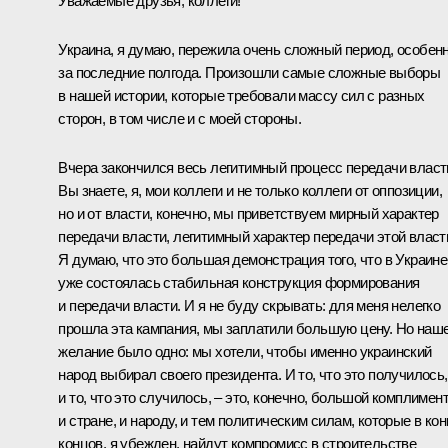
Уважаемые друзья, коллеги!
Украина, я думаю, пережила очень сложный период, особен
за последние полгода. Произошли самые сложные выборы
в нашей истории, которые требовали массу сил с разных
сторон, в том числе и с моей стороны.
Вчера закончился весь легитимный процесс передачи власт
Вы знаете, я, мои коллеги и не только коллеги от оппозиции,
но и от власти, конечно, мы приветствуем мирный характер
передачи власти, легитимный характер передачи этой власт
Я думаю, что это большая демонстрация того, что в Украине
уже состоялась стабильная конструкция формирования
и передачи власти. И я не буду скрывать: для меня нелегко
прошла эта кампания, мы заплатили большую цену. Но наш
желание было одно: мы хотели, чтобы именно украинский
народ выбирал своего президента. И то, что это получилось,
и то, что это случилось, – это, конечно, большой комплимен
и стране, и народу, и тем политическим силам, которые в ко
концов, я убежден, найдут компромисс в строительстве