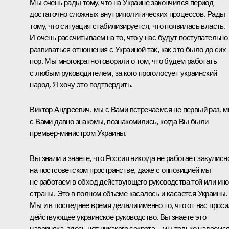
Мы очень рады тому, что на Украине закончился период
достаточно сложных внутриполитических процессов. Рады
тому, что ситуация стабилизируется, что появилась власть.
И очень рассчитываем на то, что у нас будут поступательно
развиваться отношения с Украиной так, как это было до сих
пор. Мы многократно говорили о том, что будем работать
с любым руководителем, за кого проголосует украинский
народ. Я хочу это подтвердить.
Виктор Андреевич, мы с Вами встречаемся не первый раз, 
с Вами давно знакомы, познакомились, когда Вы были
премьер-министром Украины.
Вы знали и знаете, что Россия никогда не работает закулисн
на постсоветском пространстве, даже с оппозицией мы
не работаем в обход действующего руководства той или ин
страны. Это в полном объеме касалось и касается Украины.
Мы и в последнее время делали именно то, что от нас прос
действующее украинское руководство. Вы знаете это
наверняка, здесь нет никакого секрета – мы только надеемс