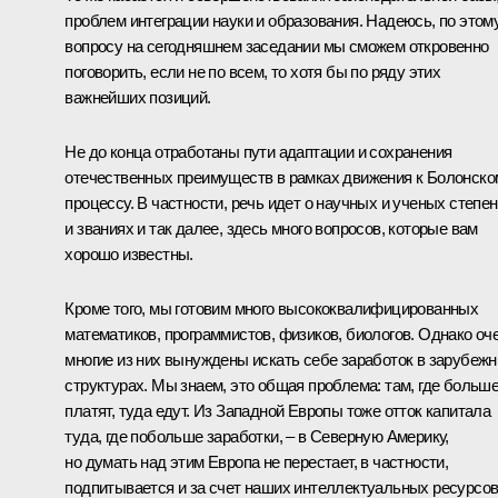
проблем интеграции науки и образования. Надеюсь, по этом
вопросу на сегодняшнем заседании мы сможем откровенно
поговорить, если не по всем, то хотя бы по ряду этих
важнейших позиций.
Не до конца отработаны пути адаптации и сохранения
отечественных преимуществ в рамках движения к Болонско
процессу. В частности, речь идет о научных и ученых степе
и званиях и так далее, здесь много вопросов, которые вам
хорошо известны.
Кроме того, мы готовим много высококвалифицированных
математиков, программистов, физиков, биологов. Однако оч
многие из них вынуждены искать себе заработок в зарубеж
структурах. Мы знаем, это общая проблема: там, где больш
платят, туда едут. Из Западной Европы тоже отток капитала
туда, где побольше заработки, – в Северную Америку,
но думать над этим Европа не перестает, в частности,
подпитывается и за счет наших интеллектуальных ресурсов