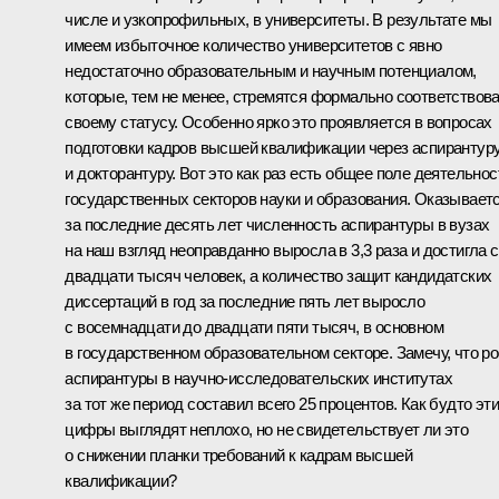
числе и узкопрофильных, в университеты. В результате мы
имеем избыточное количество университетов с явно
недостаточно образовательным и научным потенциалом,
которые, тем не менее, стремятся формально соответствов
своему статусу. Особенно ярко это проявляется в вопросах
подготовки кадров высшей квалификации через аспирантур
и докторантуру. Вот это как раз есть общее поле деятельнос
государственных секторов науки и образования. Оказываетс
за последние десять лет численность аспирантуры в вузах
на наш взгляд неоправданно выросла в 3,3 раза и достигла с
двадцати тысяч человек, а количество защит кандидатских
диссертаций в год за последние пять лет выросло
с восемнадцати до двадцати пяти тысяч, в основном
в государственном образовательном секторе. Замечу, что ро
аспирантуры в научно-исследовательских институтах
за тот же период составил всего 25 процентов. Как будто эти
цифры выглядят неплохо, но не свидетельствует ли это
о снижении планки требований к кадрам высшей
квалификации?