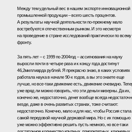
Между тем удельный вес в нашем экспорте инновационной
промышленной продукции – всего шесть процентов.
А результаты научной деятельности по‑прежнему мало
востребуются отечественным рынком. И это несмотря
на проведение в стране исследований практически по всему
фронту.
За пять лет – с 1999 по 2004год – ассигнования на науку
выросли почти в четыре раза и к концу года достигнут
46,2миллиарда рублей. Я прекрасно знаю, в каких условиях
работала наука в начале 90-х годов, а вы это знаете еще
лучше, но все‑таки движение есть, движение очевидно. Тепе
уже вряд ли можно говорить, что эти деньги мизерны. Да их,
конечно же, недостаточно, денег вообще всегда недостаточн
везде, даже в очень развитых странах, тоже считают:
недостаточно. Конечно, мало и для нас, чтобы Россия стала
самой передовой научной державой мира. Но с их помощью
уже можно эффективно решить пусть немного, но все‑таки
достаточное количество крупных, приоритетных, ключевых