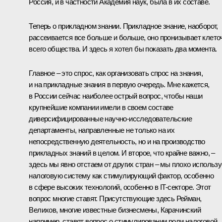
Россия, и в частности Академия наук, была в их составе.
Теперь о прикладном знании. Прикладное знание, наоборот,
рассеивается все больше и больше, оно пронизывает клето
всего общества. И здесь я хотел бы показать два момента.
Главное – это спрос, как организовать спрос на знания,
и на прикладные знания в первую очередь. Мне кажется,
в России сейчас наиболее острый вопрос, чтобы наши
крупнейшие компании имели в своем составе
диверсифицированные научно-исследовательские
департаменты, направленные не только на их
непосредственную деятельность, но и на производство
прикладных знаний в целом. И второе, что крайне важно, –
здесь мы явно отстаем от других стран – мы плохо использ
налоговую систему как стимулирующий фактор, особенно
в сфере высоких технологий, особенно в IT-секторе. Этот
вопрос многие ставят. Присутствующие здесь Рейман,
Велихов, многие известные бизнесмены, Карачинский
например, ставят вопрос о стимулировании роли налоговой