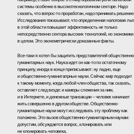
системы особенно в высокотехнологичном секторе. Надо
сказать, что вопрос‑то проработан, надо принимать решение
Исследования показывают, что определенная налоговая льг
в этой области повышает эффективность не только
непосредственно сектора высоких технологий, но экономики
в целом. Это эконометрически доказанные факты.
Все‑таки я хотел бы защитить представителей общественно
гуманитарных наук. Наука идет он как‑то по остаточному
принципу, иногда в конце приписывают: ну ладно, еще
и общественно-гуманитапрные науки. Сейчас мир подходит
к такому моменту, когда любой член общества, так сказать,
оставляет след везде: и камеры слежения за ним,
и в Интернете, и денежные транзакции – человек начинает
жить совершенно в другом обществе. Общественно-
гуманитарные науки могут исследовать эту проблему как
положено. Это вызов общественно-гуманитарным наукам:
допустим, обсуждается вопрос, клонировать или
не клонировать человека.