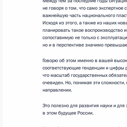
Между тем за последние годы ситуаци
не говоря о том, что само экспертное
важнейшую часть национального пласт
Начало рабочей встречи с губерна
Исходя из этого, а также из наших но
Валентиной Матвиенко
планировать такое воспроизводство ин
21 октября 2004 года, 19:00
Москва, Кремл
сопоставимую не только с эксплуатац
но и в перспективе значимо превыша
Выступление на церемонии вручени
Говорю об этом именно в вашей высок
соответствующие тенденции и цифры р
21 октября 2004 года, 15:59
Москва, Кремль
что масштаб государственных обязател
очевиден. Но, понимая эти сложности, 
направлении.
20 октября 2004 года, среда
Это полезно для развития науки и для 
Начало встречи с заместителем Пр
в этом будущее России.
Италии Джанфранко Фини
20 октября 2004 года, 19:03
Ново-Огарево