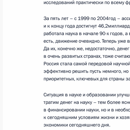
исследований практически по всему фр
Заключительное слово на II съезде
азербайджанского конгресса
За пять лет – с 1999 по 2004год – ас
19 октября 2004 года, 18:24
Москва, Колон
и к концу года достигнут 46,2миллиард
работала наука в начале 90-х годов, а
есть, движение очевидно. Теперь уже 
Выступление на II съезде Всеросс
Да их, конечно же, недостаточно, дене
в очень развитых странах, тоже считаю
конгресса
Россия стала самой передовой научно
19 октября 2004 года, 17:51
Москва, Колон
эффективно решить пусть немного, но 
приоритетных, ключевых для страны за
Начало встречи с бывшим Председа
Ситуация в науке и образовании улуч
Испании Хосе Мариа Аснаром
тратим денег на науку – тем более яс
в финансировании науки, но и в необ
19 октября 2004 года, 14:44
Москва, Кремл
к сегодняшним условиям жизни и хозя
экономики сегодняшнего дня.