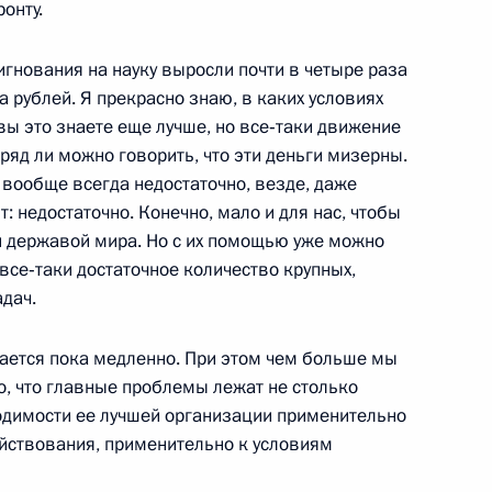
онту.
 Всероссийского
сигнования на науку выросли почти в четыре раза
ный зал
а рублей. Я прекрасно знаю, в каких условиях
 вы это знаете еще лучше, но все‑таки движение
вряд ли можно говорить, что эти деньги мизерны.
ийского азербайджанского
г вообще всегда недостаточно, везде, даже
11м
т: недостаточно. Конечно, мало и для нас, чтобы
й державой мира. Но с их помощью уже можно
ный зал
все‑таки достаточное количество крупных,
дач.
телем Правительства
шается пока медленно. При этом чем больше мы
но, что главные проблемы лежат не столько
ходимости ее лучшей организации применительно
ь
йствования, применительно к условиям