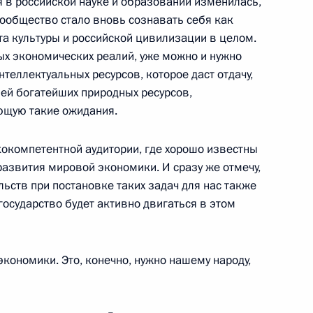
я в российской науке и образовании изменилась,
 сообщество стало вновь сознавать себя как
а культуры и российской цивилизации в целом.
тором Санкт-Петербурга
вых экономических реалий, уже можно и нужно
теллектуальных ресурсов, которое даст отдачу,
ь
ией богатейших природных ресурсов,
ющую такие ожидания.
я государственных наград
окомпетентной аудитории, где хорошо известны
6м
азвития мировой экономики. И сразу же отмечу,
, Екатерининский зал
ьств при постановке таких задач для нас также
государство будет активно двигаться в этом
экономики. Это, конечно, нужно нашему народу,
едседателя Совета министров