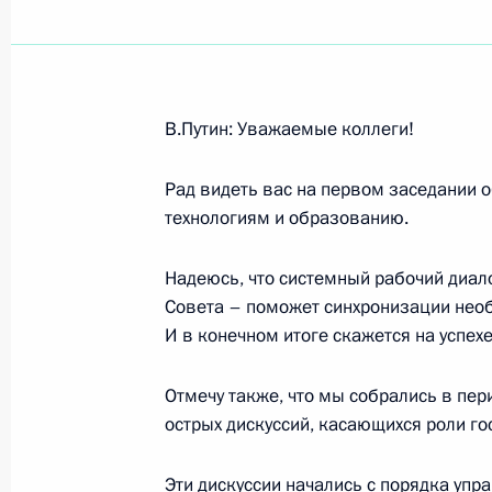
Показа
В.Путин: Уважаемые коллеги!
26 октября 2004 года, вторник
Рад видеть вас на первом заседании о
Интервью украинским телеканалам 
технологиям и образованию.
26 октября 2004 года, 23:55
Киев
Надеюсь, что системный рабочий диало
Совета – поможет синхронизации необ
И в конечном итоге скажется на успех
Выступление на заседании Совета п
и образованию
Отмечу также, что мы собрались в пер
26 октября 2004 года, 18:09
Москва, Кремл
острых дискуссий, касающихся роли го
Эти дискуссии начались с порядка уп