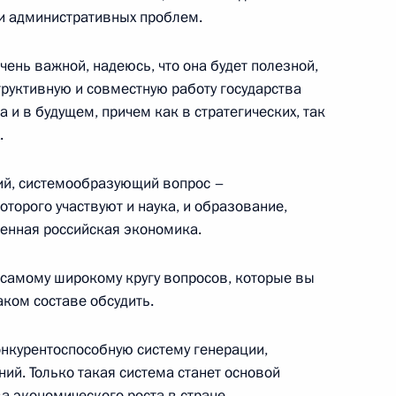
и Совета по науке,
и административных проблем.
ень важной, надеюсь, что она будет полезной,
руктивную и совместную работу государства
 и в будущем, причем как в стратегических, так
.
к
й, системообразующий вопрос –
ии с членами Правительства
оторого участвуют и наука, и образование,
ь
менная российская экономика.
 самому широкому кругу вопросов, которые вы
ции Юрием Чайкой
аком составе обсудить.
ь
нкурентоспособную систему генерации,
ий. Только такая система станет основой
а экономического роста в стране.