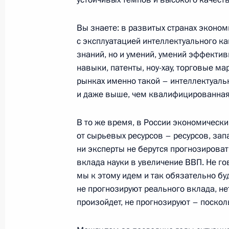
Начало встречи с главным раввин
25 октября 2004 года, 17:03
Москва, Кремл
Вы знаете: в развитых странах эконо
с эксплуатацией интеллектуального ка
знаний, но и умений, умений эффект
навыки, патенты, ноу-хау, торговые ма
22 октября 2004 года, пятница
рынках именно такой – интеллектуаль
и даже выше, чем квалифицированная
Начало совещания по социально-
22 октября 2004 года, 16:34
Ново-Огарево
В то же время, в России экономически
от сырьевых ресурсов – ресурсов, зап
ни эксперты не берутся прогнозирова
21 октября 2004 года, четверг
вклада науки в увеличение ВВП. Не гов
мы к этому идем и так обязательно буд
Начало встречи с президентом и п
не прогнозируют реального вклада, не
совета директоров «Дженерал Эле
произойдет, не прогнозируют – поскол
21 октября 2004 года, 19:01
Москва, Кремл