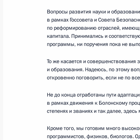
18 октября 2004 года, понедельни
Вопросы развития науки и образовани
в рамках Госсовета и Совета Безопасн
Стенографический отчет о совещан
по реформированию отраслей, имеющи
18 октября 2004 года, 21:54
Москва, Кремл
капитала. Принимались и соответству
программы, ни поручения пока не вып
Ответы глав государств – членов О
То же касается и совершенствования 
Азиатское сотрудничество» на воп
и образования. Надеюсь, по этому во
откровенно поговорить, если не по все
18 октября 2004 года, 19:52
Душанбе
Не до конца отработаны пути адаптац
в рамках движения к Болонскому процес
Заявление для прессы по итогам за
степенях и званиях и так далее, здес
государств – членов Организации 
сотрудничество»
Кроме того, мы готовим много высок
программистов, физиков, биологов. О
18 октября 2004 года, 19:00
Душанбе