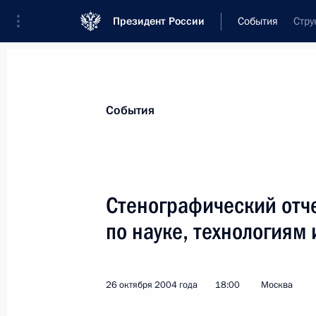
Президент России
События
Стру
Президент
Администрация
Государст
Новости
Стенограммы
Поездки
Те
События
Рубрикация материалов
Все материалы
Стенографический отче
Послания Федеральному Собранию
по науке, технологиям
Заявления по важнейшим вопросам
Совещания, заседания, рабочие встречи
26 октября 2004 года
18:00
Москва
Речи и обращения