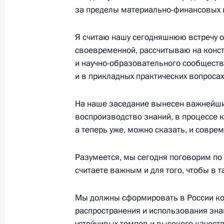
Стенографический отчет о заседани
за пределы материально-финансовых 
технологиям и образованию
Я считаю нашу сегодняшнюю встречу оч
26 октября 2004 года, 18:00
Москва
своевременной, рассчитываю на конст
и научно-образовательного сообщества
и в прикладных практических вопросах
25 октября 2004 года, понедельни
На наше заседание вынесен важнейши
Стенографический отчет о совещан
воспроизводство знаний, в процессе к
25 октября 2004 года, 20:18
Москва, Кремл
а теперь уже, можно сказать, и совре
Разумеется, мы сегодня поговорим по
Начало встречи с Министром юсти
считаете важным и для того, чтобы в т
25 октября 2004 года, 17:44
Москва, Кремл
Мы должны сформировать в России ко
распространения и использования знан
устойчивых темпов и высокого качеств