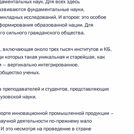
даментальных наук. Для всех здесь
 развиваются фундаментальные науки,
икладных исследований. И второе: это особое
 формирования образованной нации. Для
Верховного, Конституционного
ого сильного гражданского общества.
чеславом Лебедевым,
м Яковлевым
», включающая около трех тысяч институтов и КБ,
и которых такая уникальная и старейшая, как
 – вертикально интегрированное,
общество ученых.
 преподавателей и студентов, представляющих
ербайджана Ильхамом
узовской науки.
ь
порте инновационной промышленной продукции –
 научной деятельности по‑прежнему мало
И это несмотря на проведение в стране