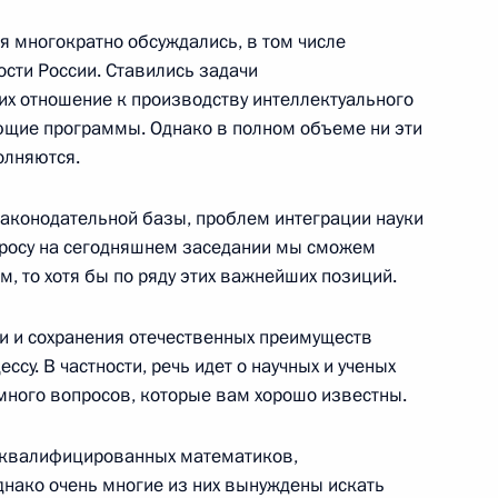
к
я многократно обсуждались, в том числе
ости России. Ставились задачи
ии с членами Правительства
х отношение к производству интеллектуального
ь
ющие программы. Однако в полном объеме ни эти
олняются.
рганизации «Центрально-
законодательной базы, проблем интеграции науки
росы журналистов
просу на сегодняшнем заседании мы сможем
м, то хотя бы по ряду этих важнейших позиций.
ии и сохранения отечественных преимуществ
су. В частности, речь идет о научных и ученых
седания Совета глав
ь много вопросов, которые вам хорошо известны.
«Центрально-Азиатское
оквалифицированных математиков,
днако очень многие из них вынуждены искать