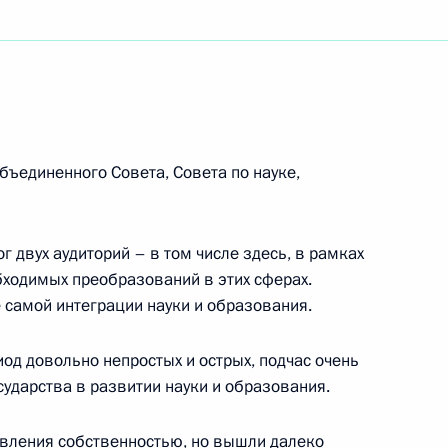
ть следующие материалы
бъединенного Совета, Совета по науке,
«УТ-1», «Интер» и «1+1»
60м
г двух аудиторий – в том числе здесь, в рамках
ходимых преобразований в этих сферах.
е самой интеграции науки и образования.
о науке, технологиям
13м
иод довольно непростых и острых, подчас очень
ь
сударства в развитии науки и образования.
равления собственностью, но вышли далеко