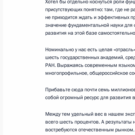
Хотел бы отдельно коснуться роли фун
присутствующих понятно: там, где не
не приходится ждать и эффективных пр
значение фундаментальной науки для
Начало встречи с председателями 
развития на этой базе самостоятельн
и Высшего Арбитражного судов Вя
Валерием Зорькиным, Вениамино
Номинально у нас есть целая «отрасль
20 октября 2004 года, 17:32
Ново-Огарево
шесть государственных академий, сред
РАН. Выражаясь современным языком
многопрофильное, общероссийское со
19 октября 2004 года, вторник
Прибавьте сюда почти семь миллионов
Начало встречи с Президентом Аз
собой огромный ресурс для развития в
Алиевым
19 октября 2004 года, 20:05
Москва, Кремл
Между тем удельный вес в нашем экс
всего шесть процентов. А результаты
востребуются отечественным рынком. 