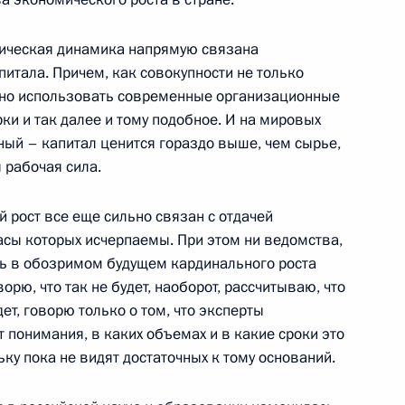
ом России Берлом Лазаром
ь
мическая динамика напрямую связана
питала. Причем, как совокупности не только
ивно использовать современные организационные
рки и так далее и тому подобное. И на мировых
ный – капитал ценится гораздо выше, чем сырье,
 рабочая сила.
экономическим вопросам
й рост все еще сильно связан с отдачей
асы которых исчерпаемы. При этом ни ведомства,
ть в обозримом будущем кардинального роста
орю, что так не будет, наоборот, рассчитываю, что
ет, говорю только о том, что эксперты
редседателем правления
т понимания, в каких объемах и в какие сроки это
ктрик» Джеффри Иммельтом
ьку пока не видят достаточных к тому оснований.
ь