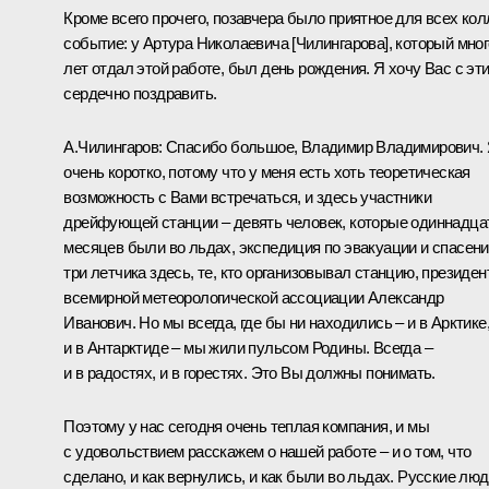
Кроме всего прочего, позавчера было приятное для всех кол
событие: у Артура Николаевича [Чилингарова], который мног
лет отдал этой работе, был день рождения. Я хочу Вас с эт
сердечно поздравить.
А.Чилингаров: Спасибо большое, Владимир Владимирович.
очень коротко, потому что у меня есть хоть теоретическая
возможность с Вами встречаться, и здесь участники
дрейфующей станции – девять человек, которые одиннадца
месяцев были во льдах, экспедиция по эвакуации и спасени
три летчика здесь, те, кто организовывал станцию, президен
всемирной метеорологической ассоциации Александр
Иванович. Но мы всегда, где бы ни находились – и в Арктике
и в Антарктиде – мы жили пульсом Родины. Всегда –
и в радостях, и в горестях. Это Вы должны понимать.
Поэтому у нас сегодня очень теплая компания, и мы
с удовольствием расскажем о нашей работе – и о том, что
сделано, и как вернулись, и как были во льдах. Русские лю