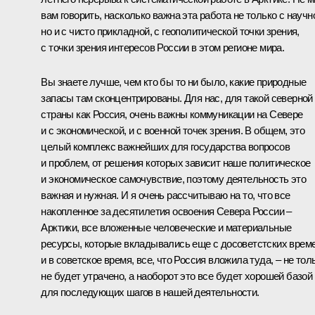
вам говорить, насколько важна эта работа не только с научн
но и с чисто прикладной, с геополитической точки зрения,
с точки зрения интересов России в этом регионе мира.
Вы знаете лучше, чем кто бы то ни было, какие природные
запасы там сконцентрированы. Для нас, для такой северной
страны как Россия, очень важны коммуникации на Севере
и с экономической, и с военной точек зрения. В общем, это
целый комплекс важнейших для государства вопросов
и проблем, от решения которых зависит наше политическое
и экономическое самочувствие, поэтому деятельность это
важная и нужная. И я очень рассчитываю на то, что все
накопленное за десятилетия освоения Севера России –
Арктики, все вложенные человеческие и материальные
ресурсы, которые вкладывались еще с досоветстских врем
и в советское время, все, что Россия вложила туда, – не тол
не будет утрачено, а наоборот это все будет хорошей базой
для последующих шагов в нашей деятельности.