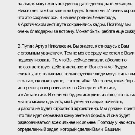
на льдах могут жить по одиннадцать–двенадцать месяцев.
Никого нет там больше и не будет. Только мы. И очень хоро
что это сохранилось. В нашем родном Ленинграде,
в Арктическом институте сохранились кадры. Поэтому мы
очень благодарны за встречу. Может быть, ребята еще скажу
В.Путин: Артур Николаевич, Вы знаете, я отношусь к Вам
с огромным уважением. Тем не менее сразу же хотел с Вами
подискутировать. То, что Вы сейчас сказали, абсолютно
не соответствует действительности. Вот если мы будем
считать, что только мы, только русские люди могут жить там
столько, сколько нужно, – это ошибка. Мы знаем, какая бор
интересов разворачивается на Севере и в Арктике,
и в Антарктике. И если мы будем исходить из того, что тольк
мы это можем сделать, мы будем на лаврах почивать,
и работа не будет строиться эффективно. Мы должны понят
что там идет серьезная конкурентная борьба. И она будет
разворачиваться все сильнее и сильнее. Поэтому у нас есть
определенный задел, который сделан Вами, Вашими