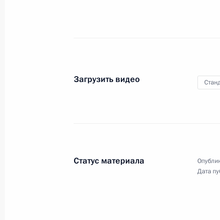
2 сентября 2004 года
Видео, 3 мин.
Загрузить видео
Станд
Статус материала
Опублик
Дата пу
Вступительное слово на заседании