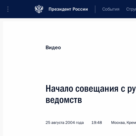
Президент России
События
Стру
Видеозаписи
Фотографии
Аудиозапи
Все материалы
Выступления
Совещан
Видео
Показа
Начало совещания с р
ведомств
Обращение Президента
России Владимира Путина
25 августа 2004 года
19:48
Москва, Кре