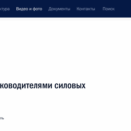
ктура
Видео и фото
Документы
Контакты
Поиск
си
ия, встречи
Встречи со СМИ
сентябрь, 2004
ть следующие материалы
уководителями силовых
Заявление на совещании
в оперативном штабе
мль
по освобождению