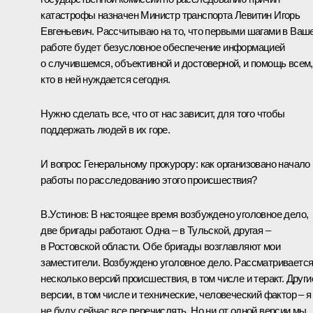
катастрофы назначен Министр транспорта Левитин Игорь
Евгеньевич. Рассчитываю на то, что первыми шагами в Ваш
работе будет безусловное обеспечение информацией
о случившемся, объективной и достоверной, и помощь всем,
кто в ней нуждается сегодня.
Нужно сделать все, что от нас зависит, для того чтобы
поддержать людей в их горе.
И вопрос Генеральному прокурору: как организовано начало
работы по расследованию этого происшествия?
В.Устинов: В настоящее время возбуждено уголовное дело,
две бригады работают. Одна – в Тульской, другая –
в Ростовской области. Обе бригады возглавляют мои
заместители. Возбуждено уголовное дело. Рассматриваетс
несколько версий происшествия, в том числе и теракт. Други
версии, в том числе и технические, человеческий фактор – я
не буду сейчас все перечислять. Но ни от одной версии мы