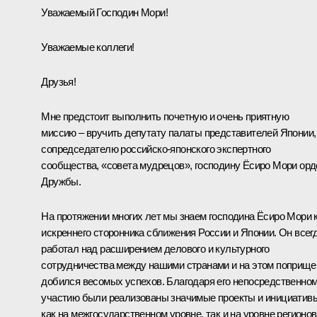
Уважаемый Господин Мори!
Уважаемые коллеги!
Друзья!
Мне предстоит выполнить почетную и очень приятную
миссию – вручить депутату палаты представителей Японии,
сопредседателю российско-японского экспертного
сообщества, «совета мудрецов», господину Ёсиро Мори орд
Дружбы.
На протяжении многих лет мы знаем господина Ёсиро Мори 
искреннего сторонника сближения России и Японии. Он всег
работал над расширением делового и культурного
сотрудничества между нашими странами и на этом поприще
добился весомых успехов. Благодаря его непосредственно
участию были реализованы значимые проекты и инициатив
как на межгосударственном уровне, так и на уровне регионов