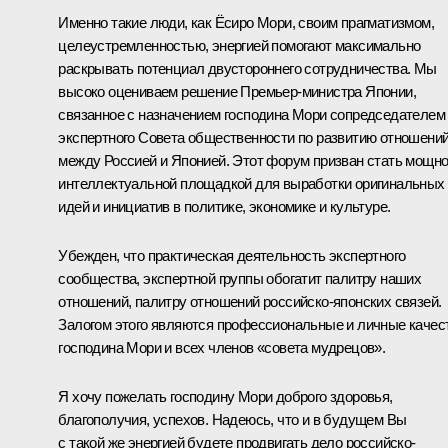
Именно такие люди, как Ёсиро Мори, своим прагматизмом,
целеустремленностью, энергией помогают максимально
раскрывать потенциал двустороннего сотрудничества. Мы
высоко оцениваем решение Премьер-министра Японии,
связанное с назначением господина Мори сопредседателем
экспертного Совета общественности по развитию отношени
между Россией и Японией. Этот форум призван стать мощн
интеллектуальной площадкой для выработки оригинальных
идей и инициатив в политике, экономике и культуре.
Убежден, что практическая деятельность экспертного
сообщества, экспертной группы обогатит палитру наших
отношений, палитру отношений российско-японских связей.
Залогом этого являются профессиональные и личные качес
господина Мори и всех членов «совета мудрецов».
Я хочу пожелать господину Мори доброго здоровья,
благополучия, успехов. Надеюсь, что и в будущем Вы
с такой же энергией будете продвигать дело российско-