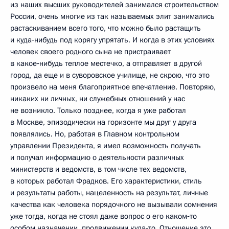
из наших высших руководителей занимался строительством
России, очень многие из так называемых элит занимались
растаскиванием всего того, что можно было растащить
и куда‑нибудь под корягу упрятать. И когда в этих условиях
человек своего родного сына не пристраивает
в какое‑нибудь теплое местечко, а отправляет в другой
город, да еще и в суворовское училище, не скрою, что это
произвело на меня благоприятное впечатление. Повторяю,
никаких ни личных, ни служебных отношений у нас
не возникло. Только позднее, когда я уже работал
в Москве, эпизодически на горизонте мы друг у друга
появлялись. Но, работая в Главном контрольном
управлении Президента, я имел возможность получать
и получал информацию о деятельности различных
министерств и ведомств, в том числе тех ведомств,
в которых работал Фрадков. Его характеристики, стиль
и результаты работы, нацеленность на результат, личные
качества как человека порядочного не вызывали сомнения
уже тогда, когда не стоял даже вопрос о его каком‑то
особом назначении, продвижении куда‑то. Отношение это