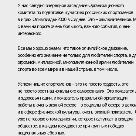
У нас сегодня очередное заседание Организационного
комитета по подготовке и участию российских спортсменов
в играх Олимпиады-2000 в Сиднее. Это – заключительное. 
с вами на пороге очень большого, важного события, очень
интересного.
Все мы хорошо знаем, что такое олимпийское движение,
особенно его значение не только для любителей спорта, а д
огромной, миллионной, многомиллионной армии любителей
спорта во всем мире и в нашей стране. в том числе.
Успехи наших спортсменов – это не просто гордость, это
не просто рост национального самосознания. Это показател
и здоровья нации, и показатель правильной организации
работы в очень важной сфере – в социальной сфере в цело
и в сфере физической культуры, очень важный показатель. 
уже не говорю о том единении, которое наступает в каждом
обществе, в каждом государстве при крупных победах
национальных сборных.