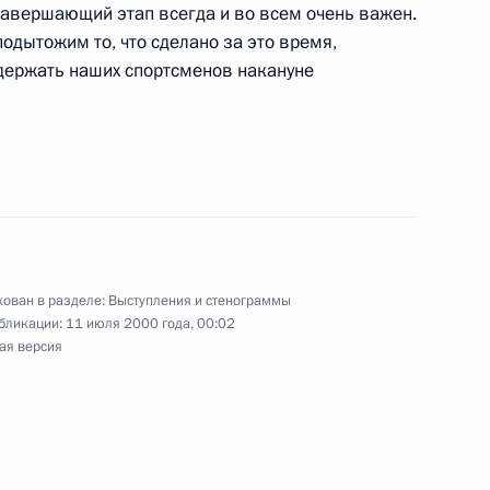
 завершающий этап всегда и во всем очень важен.
 окончании комплексного
одытожим то, что сделано за это время,
ительного, политического
держать наших спортсменов накануне
в Чеченской Республике
ном совещании по вопросам
го и экономического
блике
ован в разделе:
Выступления и стенограммы
бликации:
11 июля 2000 года, 00:02
Осетия
ая версия
налистов перед началом
ана Эмомали Рахмоновым