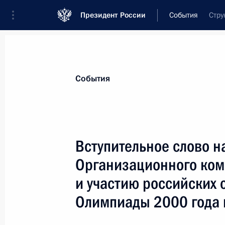
Президент России
События
Стру
Президент
Администрация
Государст
Новости
Стенограммы
Поездки
Те
События
Рубрикация материалов
Все материалы
Вступительное слово н
Послания Федеральному Собранию
Организационного коми
Заявления по важнейшим вопросам
и участию российских с
Совещания, заседания, рабочие встречи
Олимпиады 2000 года 
Речи и обращения