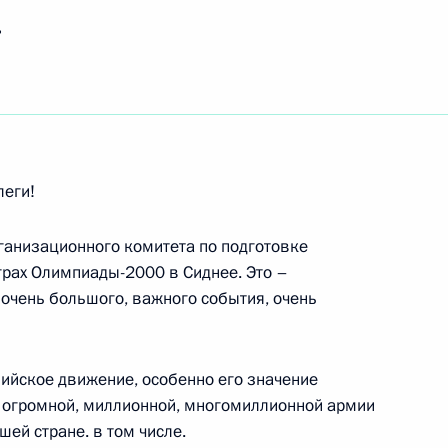
ь
ть следующие материалы
 Организационного комитета
леги!
 спортсменов в играх XXVII
встралия)
рганизационного комитета по подготовке
грах Олимпиады-2000 в Сиднее. Это –
 очень большого, важного события, очень
ому телевидению,
пийское движение, особенно его значение
агентству Рейтер и японской
ля огромной, миллионной, многомиллионной армии
шей стране. в том числе.