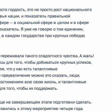
сто гордость, это не просто рост национального
вья нации, и показатель правильной
фере – в социальной сфере в целом и в сфере
казатель. Я уже не говорю о том единении,
 Российской Федерации
 в каждом государстве при крупных победах
42м
переживали такого сладостного чувства. А жаль!
нсы для того, чтобы добиваться крупных успехов,
ое, что у нас есть талантливые
 преувеличения можно это сказать, люди,
нику «Пари-матч»
достижениям всю свою жизнь, и талантливые
ля того, чтобы их поддержать.
еще на завершающем этапе подготовки сделать.
товились к этому мероприятию четыре года.