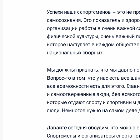
11 июля 2000 года, 00:01
Москва, Кремль
Успехи наших спортсменов – это не про
самосознания. Это показатель и здоро
организации работы в очень важной с
8 июля 2000 года, суббота
физической культуры, очень важный по
Послание Федеральному Собранию
которое наступает в каждом обществе,
национальных сборных.
8 июля 2000 года, 00:00
Москва, Кремль
Мы должны признать, что мы давно не 
Вопрос‑то в том, что у нас есть все ша
6 июля 2000 года, четверг
все возможности есть для этого. Главн
и самоотверженные люди, без всякого
Интервью французскому еженедель
которые отдают спорту и спортивным 
6 июля 2000 года, 00:00
люди. Немногое нужно на самом деле д
Давайте сегодня обсудим, что можно 
Спортсмены и организаторы спорта го
5 июля 2000 года, среда