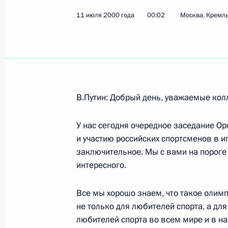
11 июля 2000 года
00:02
Москва, Кремл
Показа
11 июля 2000 года, вторник
Вступительное слово на заседании
В.Путин: Добрый день, уважаемые кол
по подготовке и участию российских
Олимпиады 2000 года в Сиднее (А
У нас сегодня очередное заседание О
и участию российских спортсменов в и
11 июля 2000 года, 00:02
Москва, Кремль
заключительное. Мы с вами на пороге
интересного.
Интервью Общественному российск
Все мы хорошо знаем, что такое олим
международному информационному 
не только для любителей спорта, а д
телекомпании «Эн-эйч-кей»
любителей спорта во всем мире и в на