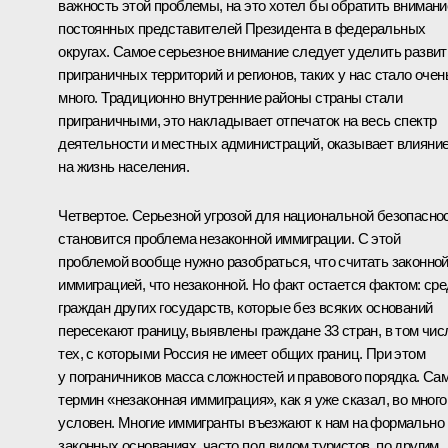
важность этой проблемы, на это хотел бы обратить внимани
постоянных представителей Президента в федеральных
округах. Самое серьезное внимание следует уделить разви
приграничных территорий и регионов, таких у нас стало очен
много. Традиционно внутренние районы страны стали
приграничными, это накладывает отпечаток на весь спектр
деятельности и местных администраций, оказывает влияни
на жизнь населения.
Четвертое. Серьезной угрозой для национальной безопасно
становится проблема незаконной иммиграции. С этой
проблемой вообще нужно разобраться, что считать законно
иммиграцией, что незаконной. Но факт остается фактом: ср
граждан других государств, которые без всяких оснований
пересекают границу, выявлены граждане 33 стран, в том чис
тех, с которыми Россия не имеет общих границ. При этом
у пограничников масса сложностей и правового порядка. Са
термин «незаконная иммиграция», как я уже сказал, во мног
условен. Многие иммигранты въезжают к нам на формально
законных основаниях, часто под видом туристов, по другим