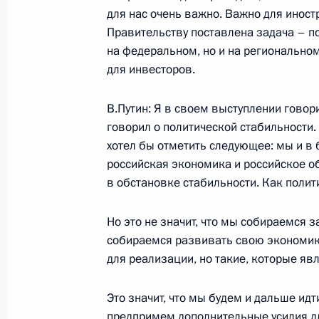
для нас очень важно. Важно для иност
Правительству поставлена задача – п
Вступительное слово на российско
на федеральном, но и на региональном
межгосударственных консультациях
для инвесторов.
9 октября 2003 года, 16:52
Екатеринбург
В.Путин: Я в своем выступлении говори
говорил о политической стабильности.
хотел бы отметить следующее: мы и в 
Выступление на встрече с представ
российская экономика и российское о
России и Германии
в обстановке стабильности. Как полит
9 октября 2003 года, 13:25
Екатеринбург
Но это не значит, что мы собираемся 
собираемся развивать свою экономику
7 октября 2003 года, вторник
для реализации, но такие, которые яв
О результатах проверки выполнен
Это значит, что мы будем и дальше идт
исполнительной власти и органами
предпримем дополнительные усилия дл