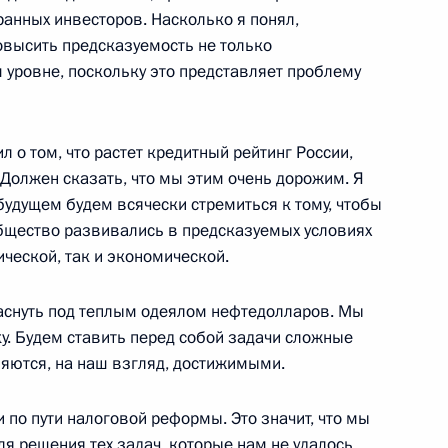
ранных инвесторов. Насколько я понял,
овысить предсказуемость не только
-германских
 уровне, поскольку это представляет проблему
л о том, что растет кредитный рейтинг России,
 Должен сказать, что мы этим очень дорожим. Я
будущем будем всячески стремиться к тому, чтобы
ителями деловых кругов
бщество развивались в предсказуемых условиях
ической, так и экономической.
заснуть под теплым одеялом нефтедолларов. Мы
. Будем ставить перед собой задачи сложные
ляются, на наш взгляд, достижимыми.
ия федеральными органами
и по пути налоговой реформы. Это значит, что мы
 исполнительной власти ряда
я решения тех задач, которые нам не удалось