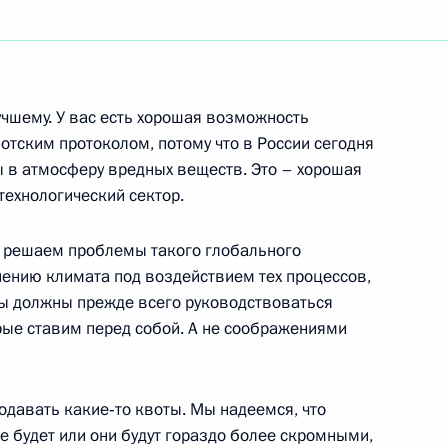
ть следующие материалы
учшему. У вас есть хорошая возможность
отским протоколом, потому что в России сегодня
в атмосферу вредных веществ. Это – хорошая
а»
ехнологический сектор.
те решаем проблемы такого глобального
нению климата под воздействием тех процессов,
мы должны прежде всего руководствоваться
дарств и правительств
10м
ые ставим перед собой. А не соображениями
ция
алайзия
одавать какие‑то квоты. Мы надеемся, что
е будет или они будут гораздо более скромными,