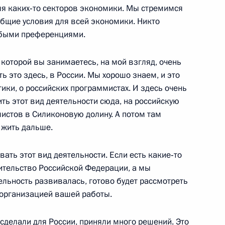
ля каких‑то секторов экономики. Мы стремимся
ь
общие условия для всей экономики. Никто
обыми преференциями.
 которой вы занимаетесь, на мой взгляд, очень
 вручения государственных
ь это здесь, в России. Мы хорошо знаем, и это
тики, о российских программистах. И здесь очень
ь
ить этот вид деятельности сюда, на российскую
мистов в Силиконовую долину. А потом там
м жить дальше.
вать этот вид деятельности. Если есть какие‑то
вопросы на пресс-
вительство Российской Федерации, а мы
-германских
ельность развивалась, готово будет рассмотреть
 организацией вашей работы.
 сделали для России, приняли много решений. Это