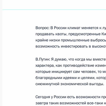
Показа
Вопрос: В России климат меняется к л
16 октября 2003 года, четверг
продавать квоты, предусмотренные Ки
крайне низки промышленные выбросы 
Интервью телеканалу «Аль-Джазир
возможность инвестировать в высокот
16 октября 2003 года, 22:06
Куала-Лумпур
В.Путин: Я думаю, что когда мы вмес
характера, как противодействие изме
которые инициирует сам человек, то 
Выступление на Х встрече глав госу
благородными идеями и целями, котор
Организации Исламская конферен
сиюминутной экономической выгоды.
16 октября 2003 года, 11:18
Путраджайя, М
Сегодня у России есть возможности пр
завтра таких возможностей все‑таки н