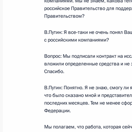
компаниями. Мы не знаем, какова тепе
российское Правительство для поддер
Выступление перед участниками уч
Правительством?
Всемирной армянской организаци
6 октября 2003 года, 17:19
Москва
В.Путин: Я все‑таки не очень понял В
с российскими компаниями?
Вопрос: Мы подписали контракт на ис
4 октября 2003 года, суббота
вложили определенные средства и не з
Интервью газете «Нью-Йорк Таймс
Спасибо.
4 октября 2003 года, 11:50
В.Путин: Понятно. Я не знаю, смогу ли
что было сказано мной и представите
последних месяцев. Тем не менее сфо
3 октября 2003 года, пятница
Федерации.
Заключительное слово на совещан
Мы полагаем, что работа, которая сей
агропромышленного комплекса