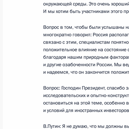
окружающей среды. Это очень хороши
И мы хотим быть участниками этого пр
13 октября 2003 года, понедельни
Вопрос в том, чтобы были услышаны н
многократно говорил: Россия располаг
Выступление на церемонии вручени
связано с этим, специалистам понятно
13 октября 2003 года, 16:26
Москва, Кремл
положительное влияние на состояние
благодаря нашим природным факторам
и другие озабоченности России. Мы в
и надеемся, что он закончится полож
Вступительное слово на совещании
13 октября 2003 года, 16:09
Москва, Кремл
Вопрос: Господин Президент, спасибо 
исследовательских и опытно-конструкт
остановиться на этой теме, особенно
10 октября 2003 года, пятница
и условий для иностранных инвесторов
Заключительное слово на церемони
В.Путин: Я не думаю, что мы должны 