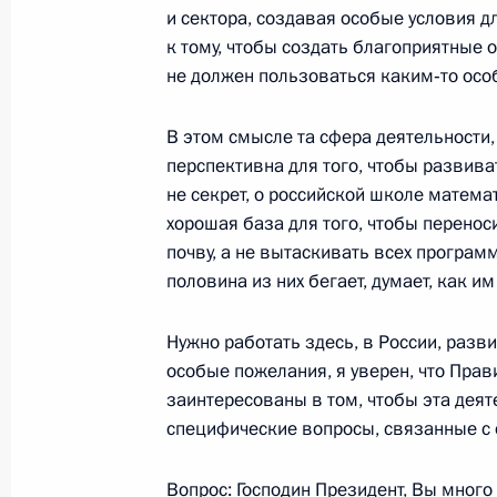
наград
и сектора, создавая особые условия д
10 октября 2003 года, 16:20
Москва, Кремл
к тому, чтобы создать благоприятные 
не должен пользоваться каким‑то ос
В этом смысле та сфера деятельности,
Вступительное слово на церемонии
перспективна для того, чтобы развиват
наград
не секрет, о российской школе матема
10 октября 2003 года, 16:17
Москва, Кремл
хорошая база для того, чтобы перенос
почву, а не вытаскивать всех програм
половина из них бегает, думает, как и
9 октября 2003 года, четверг
Нужно работать здесь, в России, разви
Заявление для прессы и ответы на 
особые пожелания, я уверен, что Пра
конференции по итогам российско
заинтересованы в том, чтобы эта деят
межгосударственных консультаций
специфические вопросы, связанные с
9 октября 2003 года, 17:56
Екатеринбург
Вопрос: Господин Президент, Вы много