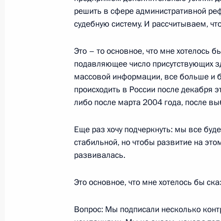
субъектов Российской Федерации 
решить в сфере административной реф
программы «Старшее поколение» 
судебную систему. И рассчитываем, чт
7 октября 2003 года, 12:38
Главное контрол
Это – то основное, что мне хотелось б
подавляющее число присутствующих зде
массовой информации, все больше и б
6 октября 2003 года, понедельник
происходить в России после декабря э
либо после марта 2004 года, после в
Вступительное слово на встрече с
Жан-Пьером Раффареном
Еще раз хочу подчеркнуть: мы все буде
6 октября 2003 года, 20:25
Москва, Кремль
стабильной, но чтобы развитие на это
развивалась.
Вступительное слово на совещании
Это основное, что мне хотелось бы ска
6 октября 2003 года, 18:54
Москва, Кремль
Вопрос: Мы подписали несколько конт