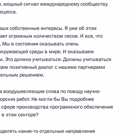
й, мощный сигнал международному сообществу.
оцесса.
к
аши собственные интересы. Я уже об этом
ает огромным количеством лесов. И все, что
я верительных грамот
. Мы в состоянии оказывать очень
ь
 окружающей среды в мире. И оказываем
. Это должно учитываться. Должны учитываться
едем позитивный диалог с нашими партнерами
ительным решением.
 с членами Правительства
ь
за воодушевляющие слова по поводу научно-
орских работ. Не могли бы Вы подробнее
 в сфере производства программного обеспечения
 в этом секторе?
и вручения государственных
выделять какие‑то отдельные направления