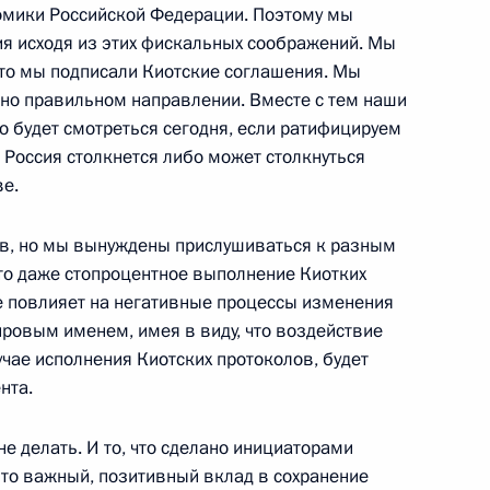
омики Российской Федерации. Поэтому мы
ия исходя из этих фискальных соображений. Мы
 всея Руси Алексием II
что мы подписали Киотские соглашения. Мы
тно правильном направлении. Вместе с тем наши
о будет смотреться сегодня, если ратифицируем
 Россия столкнется либо может столкнуться
е.
ов, но мы вынуждены прислушиваться к разным
 послом Китайской Народной
что даже стопроцентное выполнение Киотких
м
 повлияет на негативные процессы изменения
ь
ировым именем, имея в виду, что воздействие
учае исполнения Киотских протоколов, будет
нта.
 Высшего Государственного
ии и Белоруссии
не делать. И то, что сделано инициаторами
это важный, позитивный вклад в сохранение
ь