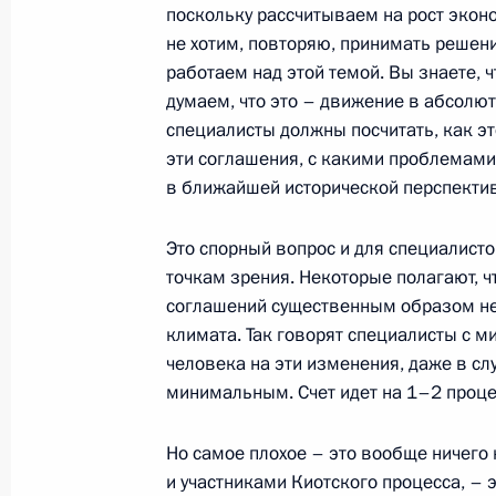
поскольку рассчитываем на рост экон
15 октября 2003 года, среда
не хотим, повторяю, принимать решен
Встреча с Патриархом Московским и
работаем над этой темой. Вы знаете, 
думаем, что это – движение в абсолю
15 октября 2003 года, 16:38
Ново-Огарево
специалисты должны посчитать, как эт
эти соглашения, с какими проблемами
в ближайшей исторической перспектив
14 октября 2003 года, вторник
Это спорный вопрос и для специалист
Вступительное слово на встрече с
точкам зрения. Некоторые полагают, 
Республики в России Чжан Дэгуано
соглашений существенным образом не
14 октября 2003 года, 20:48
Москва, Кремл
климата. Так говорят специалисты с м
человека на эти изменения, даже в сл
минимальным. Счет идет на 1–2 проце
Вступительное слово на заседании
Совета Союзного государства Росс
Но самое плохое – это вообще ничего 
и участниками Киотского процесса, – 
14 октября 2003 года, 14:40
Москва, Кремл