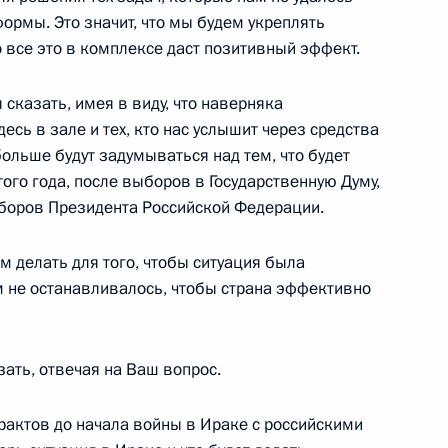
федеральной целевой
ормы. Это значит, что мы будем укреплять
на 2002–2004 годы
о все это в комплексе даст позитивный эффект.
ьное управление
ы сказать, имея в виду, что наверняка
сь в зале и тех, кто нас услышит через средства
ольше будут задумываться над тем, что будет
того года, после выборов в Государственную Думу,
ыборов Президента Российской Федерации.
 Премьер-министром Франции
м делать для того, чтобы ситуация была
м не останавливалось, чтобы страна эффективно
 с членами Правительства
зать, отвечая на Ваш вопрос.
рактов до начала войны в Ираке с российскими