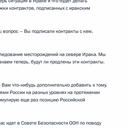
рь ситуация в Ираке и что будет делать
жки контрактов, подписанных с иракским
редительного съезда
и
аш вопрос – Вы подписали контракты с кем,
следование месторождений на севере Ирака. Мы
наем теперь, будут ли продлены эти контракты.
»
 я Вам что‑нибудь дополнительно добавить к тому,
лями России на разных уровнях на протяжении
рмулирую еще раз позицию Российской
ии по проблемам
час идет в Совете Безопасности ООН по поводу