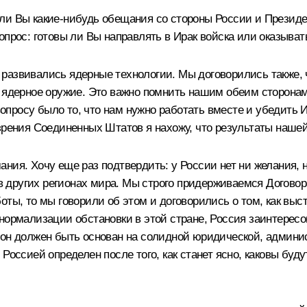
и Вы какие‑нибудь обещания со стороны России и Президент
вопрос: готовы ли Вы направлять в Ирак войска или оказы
развивались ядерные технологии. Мы договорились также, ч
ь ядерное оружие. Это важно помнить нашим обеим сторона
росу было то, что нам нужно работать вместе и убедить Ир
 зрения Соединенных Штатов я нахожу, что результаты наше
ния. Хочу еще раз подтвердить: у России нет ни желания, 
и в других регионах мира. Мы строго придерживаемся Догово
оты, то мы говорили об этом и договорились о том, как вы
нормализации обстановки в этой стране, Россия заинтересов
 он должен быть основан на солидной юридической, админис
 Россией определен после того, как станет ясно, каковы б