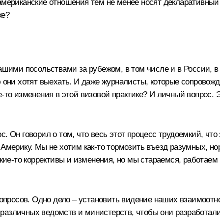
американские отношения тем не менее носят декларативный 
ке?
ими посольствами за рубежом, в том числе и в России, в
ю они хотят выехать. И даже журналисты, которые сопровож
‑то изменения в этой визовой практике? И личный вопрос. Эт
с. Он говорил о том, что весь этот процесс трудоемкий, чт
 Америку. Мы не хотим как‑то тормозить въезд разумных, н
акие‑то коррективы и изменения, но мы стараемся, работаем
 вопросов. Одно дело – установить видение наших взаимоотн
различных ведомств и министерств, чтобы они разработал