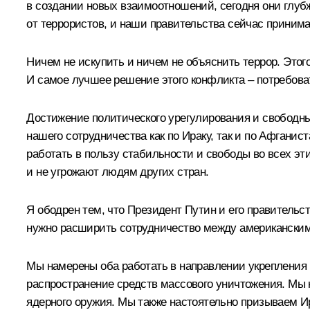
в создании новых взаимоотношений, сегодня они глуб
от террористов, и наши правительства сейчас принима
Ничем не искупить и ничем не объяснить террор. Этог
И самое лучшее решение этого конфликта – потребоват
Достижение политического урегулирования и свободны
нашего сотрудничества как по Ираку, так и по Афганис
работать в пользу стабильности и свободы во всех эт
и не угрожают людям других стран.
Я ободрен тем, что Президент Путин и его правительст
нужно расширить сотрудничество между американски
Мы намерены оба работать в направлении укрепления н
распространение средств массового уничтожения. Мы 
ядерного оружия. Мы также настоятельно призываем И