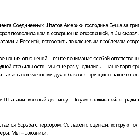
дента Соединенных Штатов Америки господина Буша за при
орая позволила нам в совершенно откровенной, я бы сказа
ами и Россией, поговорить по ключевым проблемам совр
ве наших отношений – ясное понимание особой ответствен
ной стабильности. Мы еще раз убедились – наше партнерс
 остались неизменными дух и базовые принципы нашего сотр
 Штатами, который достигнут. По уже сложившейся тради
ается борьба с террором. Согласен с оценкой, которую то
еры. Мы – союзники.