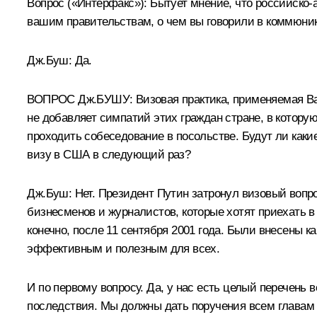
Вопрос («Интерфакс»): Бытует мнение, что российско-
вашим правительствам, о чем вы говорили в коммюни
Дж.Буш: Да.
ВОПРОС Дж.БУШУ: Визовая практика, применяемая Ваш
не добавляет симпатий этих граждан стране, в котору
проходить собеседование в посольстве. Будут ли какие
визу в США в следующий раз?
Дж.Буш: Нет. Президент Путин затронул визовый вопро
бизнесменов и журналистов, которые хотят приехать в
конечно, после 11 сентября 2001 года. Были внесены к
эффективным и полезным для всех.
И по первому вопросу. Да, у нас есть целый перечень
последствия. Мы должны дать поручения всем главам 