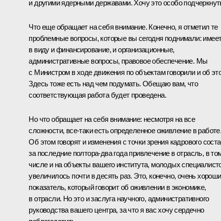
и другими ядерными державами. Хочу это особо подчеркнут
Что еще обращает на себя внимание. Конечно, я отметил те
проблемные вопросы, которые вы сегодня поднимали: имее
в виду и финансирование, и организационные,
административные вопросы, правовое обеспечение. Мы
с Министром в ходе движения по объектам говорили и об эт
Здесь тоже есть над чем подумать. Обещаю вам, что
соответствующая работа будет проведена.
Но что обращает на себя внимание: несмотря на все
сложности, все‑таки есть определенное оживление в работе
Об этом говорят и изменения с точки зрения кадрового соста
за последние полтора-два года привлечение в отрасль, в то
числе и на объекты вашего института, молодых специалист
увеличилось почти в десять раз. Это, конечно, очень хорош
показатель, который говорит об оживлении в экономике,
в отрасли. Но это и заслуга научного, административного
руководства вашего центра, за что я вас хочу сердечно