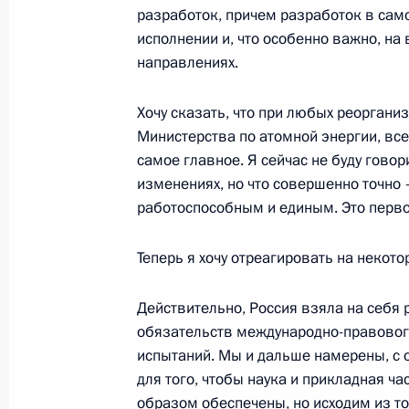
3 августа 2003 года, 14:45
Ново-Огарево
разработок, причем разработок в сам
исполнении и, что особенно важно, на
направлениях.
1 августа 2003 года, пятница
Хочу сказать, что при любых реоргани
Вступительное слово на встрече с
Министерства по атомной энергии, все
Виктором Януковичем
самое главное. Я сейчас не буду говор
изменениях, но что совершенно точно
1 августа 2003 года, 22:10
Ново-Огарево
работоспособным и единым. Это первое
Теперь я хочу отреагировать на некот
31 июля 2003 года, четверг
Заключительное слово на встрече 
Действительно, Россия взяла на себя 
федерального ядерного центра
обязательств международно-правового
испытаний. Мы и дальше намерены, с о
31 июля 2003 года, 19:44
Нижегородская об
для того, чтобы наука и прикладная 
образом обеспечены, но исходим из т