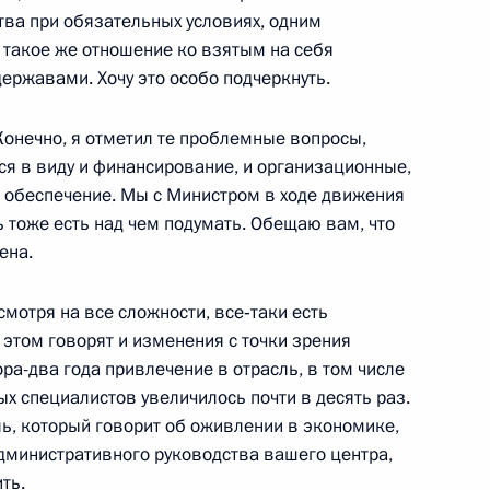
тва при обязательных условиях, одним
учеными Российского
 такое же отношение ко взятым на себя
3м
ержавами. Хочу это особо подчеркнуть.
ласть, Саров
Конечно, я отметил те проблемные вопросы,
ся в виду и финансирование, и организационные,
 обеспечение. Мы с Министром в ходе движения
я государственных наград
ь тоже есть над чем подумать. Обещаю вам, что
Филарету и епископу
ена.
еоргию
смотря на все сложности, все‑таки есть
ласть, Саров
этом говорят и изменения с точки зрения
ра-два года привлечение в отрасль, в том числе
ых специалистов увеличилось почти в десять раз.
овения крестного хода
2м
ль, который говорит об оживлении в экономике,
площадь
 административного руководства вашего центра,
ть.