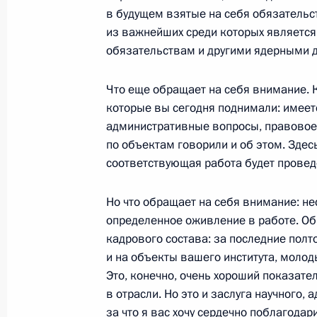
в будущем взятые на себя обязательс
Вступительное слово на встрече с 
из важнейших среди которых является
федерального ядерного центра
обязательствам и другими ядерными д
31 июля 2003 года, 17:19
Нижегородская об
Что еще обращает на себя внимание. 
которые вы сегодня поднимали: имеет
административные вопросы, правовое
Выступление на церемонии вручени
по объектам говорили и об этом. Здес
митрополиту Минскому и Слуцкому 
соответствующая работа будет провед
Нижегородскому и Арзамасскому Г
Но что обращает на себя внимание: не
31 июля 2003 года, 15:27
Нижегородская об
определенное оживление в работе. Об 
кадрового состава: за последние полто
и на объекты вашего института, молод
Выступление на церемонии благосл
Это, конечно, очень хороший показате
31 июля 2003 года, 15:18
Саров, Соборная 
в отрасли. Но это и заслуга научного,
за что я вас хочу сердечно поблагодари