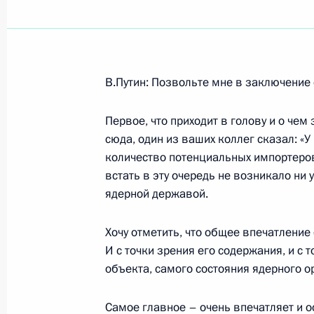
Показа
В.Путин: Позвольте мне в заключение 
3 августа 2003 года, воскресенье
Первое, что приходит в голову и о чем
Начало встречи с Президентом Се
сюда, один из ваших коллег сказал: «У 
Дзасоховым, заместителем Председ
количество потенциальных импортеров
Кареловой и Министром обороны 
встать в эту очередь не возникало ни 
ядерной державой.
3 августа 2003 года, 19:02
Ново-Огарево
Хочу отметить, что общее впечатление
И с точки зрения его содержания, и с
Вступительное слово на встрече с 
объекта, самого состояния ядерного 
Суда Вячеславом Лебедевым и Ген
Владимиром Устиновым
Самое главное – очень впечатляет и 