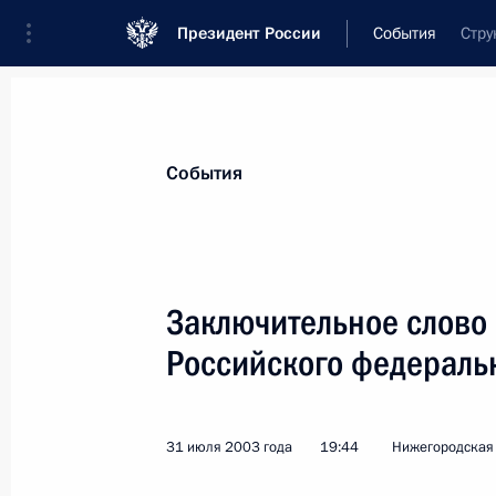
Президент России
События
Стру
Президент
Администрация
Государст
Новости
Стенограммы
Поездки
Те
События
Рубрикация материалов
Все материалы
Заключительное слово 
Послания Федеральному Собранию
Российского федераль
Заявления по важнейшим вопросам
Совещания, заседания, рабочие встречи
31 июля 2003 года
19:44
Нижегородская 
Речи и обращения