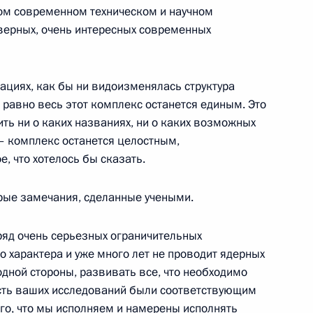
ом современном техническом и научном
 верных, очень интересных современных
зациях, как бы ни видоизменялась структура
 Премьер-министром Украины
 равно весь этот комплекс останется единым. Это
ить ни о каких названиях, ни о каких возможных
 – комплекс останется целостным,
, что хотелось бы сказать.
орые замечания, сделанные учеными.
с учеными Российского
ряд очень серьезных ограничительных
 характера и уже много лет не проводит ядерных
дной стороны, развивать все, что необходимо
ласть, Саров
часть ваших исследований были соответствующим
ого, что мы исполняем и намерены исполнять