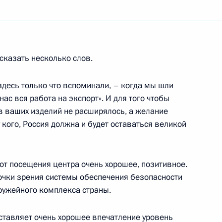
ть следующие материалы
сказать несколько слов.
 здесь только что вспоминали, – когда мы шли
верной Осетии Александром
нас вся работа на экспорт». И для того чтобы
ателя Правительства Галиной
 ваших изделий не расширялось, а желание
Сергеем Ивановым
у кого, Россия должна и будет оставаться великой
 от посещения центра очень хорошее, позитивное.
 точки зрения системы обеспечения безопасности
Председателем Верховного
оружейного комплекса страны.
еральным прокурором
оставляет очень хорошее впечатление уровень