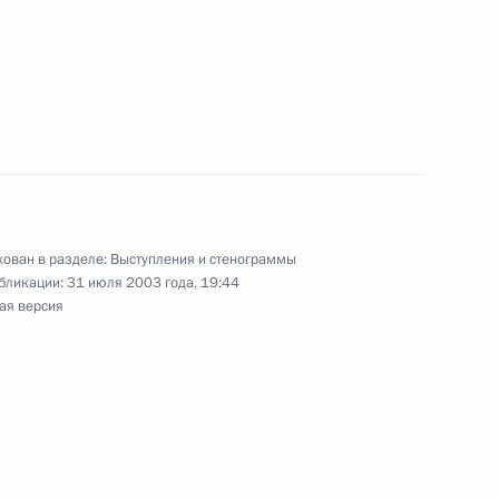
 вопросы журналистов
с Председателем Совета
кони
ован в разделе:
Выступления и стенограммы
бликации:
31 июля 2003 года, 19:44
Председателем Совета
ая версия
кони
чета о встрече с высшими