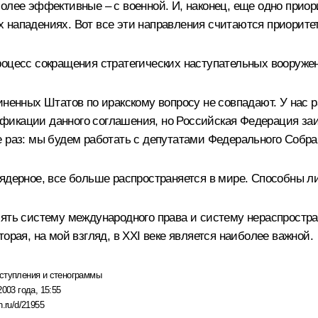
олее эффективные – с военной. И, наконец, еще одно приор
х нападениях. Вот все эти направления считаются приори
роцесс сокращения стратегических наступательных вооруже
иненных Штатов по иракскому вопросу не совпадают. У нас р
икации данного соглашения, но Российская Федерация заин
е раз: мы будем работать с депутатами Федерального Собр
 ядерное, все больше распространяется в мире. Способны 
лять систему международного права и систему нераспростра
орая, на мой взгляд, в XXI веке является наиболее важной.
ступления и стенограммы
2003 года, 15:55
n.ru/d/21955