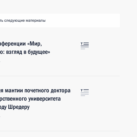
ть следующие материалы
нференции «Мир,
: взгляд в будущее»
г
я мантии почетного доктора
рственного университета
рду Шредеру
г