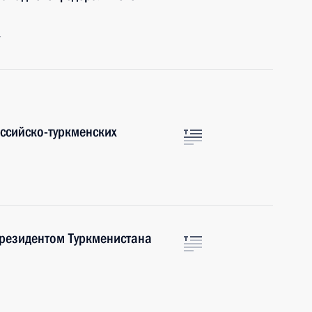
г
оссийско-туркменских
Президентом Туркменистана