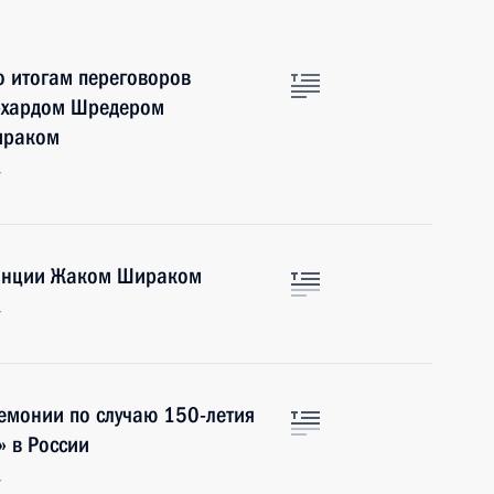
о итогам переговоров
рхардом Шредером
ираком
г
ранции Жаком Шираком
г
емонии по случаю 150-летия
» в России
г