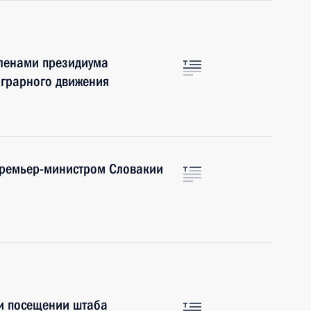
членами президиума
аграрного движения
 Премьер-министром Словакии
ри посещении штаба