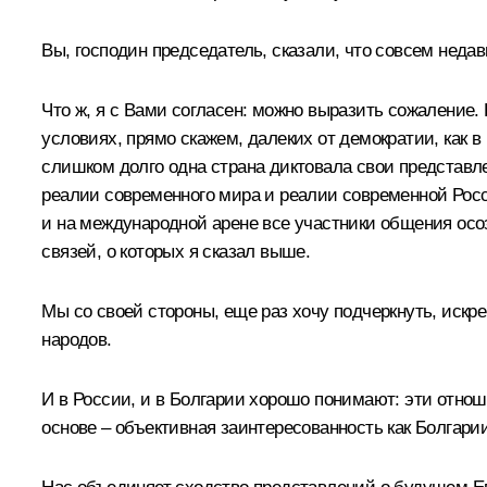
Вы, господин председатель, сказали, что совсем неда
Что ж, я с Вами согласен: можно выразить сожаление.
условиях, прямо скажем, далеких от демократии, как в
слишком долго одна страна диктовала свои представле
реалии современного мира и реалии современной Росс
и на международной арене все участники общения ос
связей, о которых я сказал выше.
Мы со своей стороны, еще раз хочу подчеркнуть, искре
народов.
И в России, и в Болгарии хорошо понимают: эти отно
основе – объективная заинтересованность как Болгарии