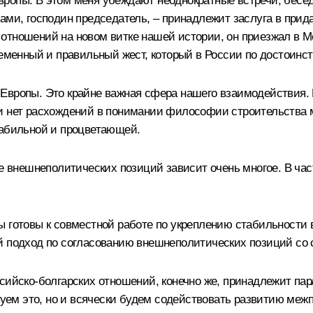
ропы. В этом меня убеждают неоднократные встречи, бесе
ами, господин председатель, – принадлежит заслуга в прид
тношений на новом витке нашей истории, он приезжал в Мос
ременный и правильный жест, который в России по достоинст
Европы. Это крайне важная сфера нашего взаимодействия. 
ки нет расхождений в понимании философии строительства 
табильной и процветающей.
ее внешнеполитических позиций зависит очень многое. В ча
 готовы к совместной работе по укреплению стабильности в
й подход по согласованию внешнеполитических позиций со с
сийско-болгарских отношений, конечно же, принадлежит пар
твуем это, но и всячески будем содействовать развитию меж