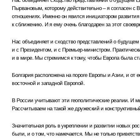
Нас объединяет сходство представлений о будущем Ев
Пырвановым, которому действительно – я согласен с В
отношениях. Именно он явился инициатором развития о
к сближению. И я ему очень благодарен за этот своев
Нас объединяет и сходство представлений о будущем 
и с Президентом, и с Премьер-министром. Практичес
и в мире. Мы стремимся к тому, чтобы Европа была с
Болгария расположена на пороге Европы и Азии, и от 
восточной и западной Европой.
В России учитывают эти геополитические реалии. И мы
Рассчитываем на такой же дружеский и конструктивны
Значительная роль в укреплении и развитии новых рос
были, и о том, что намечается. Мы не только приветс