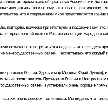
дставляют интересы всего общества как России, так и Болгар
нные инициативы, но и потому, что от вас в практическом п
дательства, что в современном мире представляется крайне
Мы, повторяю, всячески приветствуем и поддерживаем это. 
станет предстоящий визит в Россию делегации Народного со
енную возможность встретиться и надеюсь, что все здесь 
ие межгосударственных связей. Рассчитываю, что каждый из
щих регионов России. Здесь и мэр Москвы [Юрий Лужков], 
номочный представитель Президента России в Центральном ф
государственных связей и установили очень хорошие прямые
, настрой очень деловой, позитивный. Мы видели, что такое