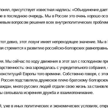
 понял, присутствует известная надпись: «Объединение дает
 не в последнюю очередь. Мы в России это очень хорошо ос
чевым вопросом решения всех внутриполитических проблем 
тот девиз, этот лозунг имеет непреходящее значение. Мы в
рая стремится к развитию российско-болгарских равноправн
ия. Мы сейчас по ходу движения в этот зал с господином п
дарственность: она зарождалась с учредительного собрания,
онституций Европы того времени. Собственно говоря, с этог
 Россия подставляла дружеское плечо братскому болгарском
раждан, много русских людей отдали свою жизнь за становле
оды связывала искренняя дружба и взаимопонимание.
, уже в иных политических и экономических условиях, отк