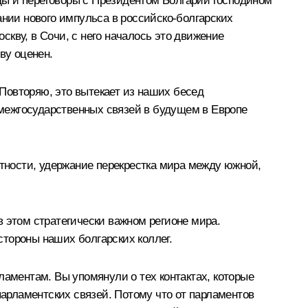
ды и переговоры с Президентом Болгарии господином
ании нового импульса в российско-болгарских
кву, в Сочи, с него началось это движение
ву оценен.
Повторяю, это вытекает из наших бесед
межгосударственных связей в будущем в Европе
стности, удержание перекрестка мира между южной,
 этом стратегически важном регионе мира.
тороны наших болгарских коллег.
ламентам. Вы упомянули о тех контактах, которые
парламентских связей. Потому что от парламентов