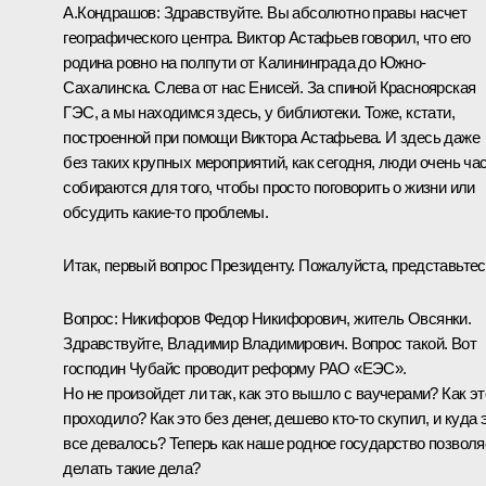
А.Кондрашов: Здравствуйте. Вы абсолютно правы насчет
географического центра. Виктор Астафьев говорил, что его
родина ровно на полпути от Калининграда до Южно-
Сахалинска. Слева от нас Енисей. За спиной Красноярская
ГЭС, а мы находимся здесь, у библиотеки. Тоже, кстати,
построенной при помощи Виктора Астафьева. И здесь даже
без таких крупных мероприятий, как сегодня, люди очень ча
собираются для того, чтобы просто поговорить о жизни или
обсудить какие‑то проблемы.
Итак, первый вопрос Президенту. Пожалуйста, представьтес
Вопрос: Никифоров Федор Никифорович, житель Овсянки.
Здравствуйте, Владимир Владимирович. Вопрос такой. Вот
господин Чубайс проводит реформу РАО «ЕЭС».
Но не произойдет ли так, как это вышло с ваучерами? Как эт
проходило? Как это без денег, дешево кто‑то скупил, и куда 
все девалось? Теперь как наше родное государство позволя
делать такие дела?