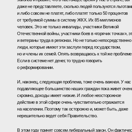
даже не представляете, сколько людей пользуются льготам
и либо совсем не платят, либо платят только 50 процентов
от требуемой суммы в систему ЖКХ. Их 85 миллионов
человек. Это не только инвалиды, участники Великой
Отечественной войны, участники боев в «горячих точках», э
и ветераны труда в регионах. Но не только непосредственно
люди, которые имеют эти заслуги перед государством,
но и члены их семей. Опять возвращаюсь к той же проблеме
Если в системе нет денег, то трудно говорить
о реформировании.
И, наконец, следующая проблема, тоже очень важная. У нас
подавляющее большинство наших граждан пока живет очен
скромно, доходы имеет низкие. И любое неосторожное
действие в этой сфере очень чувствительно отражается
на населении. Поэтому так осторожно и, может быть, даже
нерешительно ведет себя Правительство.
В этом году принят совсем либеральный закон. Он фактиче