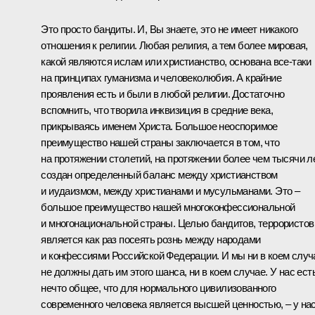
Это просто бандиты. И, Вы знаете, это не имеет никакого
отношения к религии. Любая религия, а тем более мировая,
какой являются ислам или христианство, основана все‑таки
на принципах гуманизма и человеколюбия. А крайние
проявления есть и были в любой религии. Достаточно
вспомнить, что творила инквизиция в средние века,
прикрываясь именем Христа. Большое неоспоримое
преимущество нашей страны заключается в том, что
на протяжении столетий, на протяжении более чем тысячи л
создан определенный баланс между христианством
и иудаизмом, между христианами и мусульманами. Это –
большое преимущество нашей многоконфессиональной
и многонациональной страны. Целью бандитов, террористов
является как раз посеять рознь между народами
и конфессиями Российской Федерации. И мы ни в коем случ
не должны дать им этого шанса, ни в коем случае. У нас ест
нечто общее, что для нормального цивилизованного
современного человека является высшей ценностью, – у на