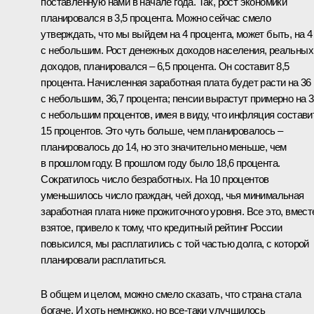
поставленную нами в начале года. Так, рост экономики
планировался в 3,5 процента. Можно сейчас смело
утверждать, что мы выйдем на 4 процента, может быть, на 4
с небольшим. Рост денежных доходов населения, реальных
доходов, планировался – 6,5 процента. Он составит 8,5
процента. Начисленная заработная плата будет расти на 36
с небольшим, 36,7 процента; пенсии вырастут примерно на 3
с небольшим процентов, имея в виду, что инфляция состави
15 процентов. Это чуть больше, чем планировалось –
планировалось до 14, но это значительно меньше, чем
в прошлом году. В прошлом году было 18,6 процента.
Сократилось число безработных. На 10 процентов
уменьшилось число граждан, чей доход, чья минимальная
заработная плата ниже прожиточного уровня. Все это, вмест
взятое, привело к тому, что кредитный рейтинг России
повысился, мы расплатились с той частью долга, с которой
планировали расплатиться.
В общем и целом, можно смело сказать, что страна стала
богаче. И хоть немножко, но все‑таки улучшилось