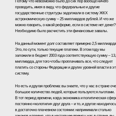
Потому что невозможно было до сих пор вообще ничего
проводить, имея в виду, что федеральные и другие
государственные структуры задолжали в систему ЖКХ
астрономическую сумму – 25 миллиардов рублей. И что же
можно говорить, о какой реформе, если в системе нет денег?
Необходимо было расчистить эти финансовые завалы.
На данный момент долг составляет примерно 2,5 миллиарда
Это, по сути, только текущие платежи. В этом году мы
заложили в бюджет 2003 года соответствующую сумму – 13,
миллиарда, для того чтобы проплачивать все, что следует
платить со стороны Федерации и других уровней власти в эт
систему.
Но есть и другая проблема: вы знаете, что у нас в стране оч
большое количество людей, которые пользуются льготами.
В тот период времени, когда экономика и политическая сфер
постоянно «колотили» друг друга – и то, и другое находилос
в достаточно плачевном состоянии: напринимали столько
законов и правил, что в настоящее время у нас в стране, вы