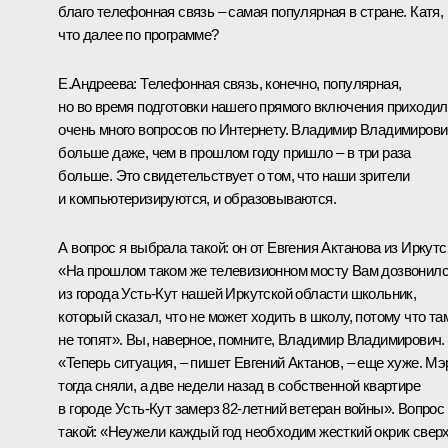
благо телефонная связь – самая популярная в стране. Катя,
что далее по программе?
Е.Андреева: Телефонная связь, конечно, популярная,
но во время подготовки нашего прямого включения приходи
очень много вопросов по Интернету. Владимир Владимирови
больше даже, чем в прошлом году пришло – в три раза
больше. Это свидетельствует о том, что наши зрители
и компьютеризируются, и образовываются.
А вопрос я выбрала такой: он от Евгения Актанова из Иркутс
«На прошлом таком же телевизионном мосту Вам дозвонил
из города Усть-Кут нашей Иркутской области школьник,
который сказал, что не может ходить в школу, потому что та
не топят». Вы, наверное, помните, Владимир Владимирович.
«Теперь ситуация, – пишет Евгений Актанов, – еще хуже. Мэ
тогда сняли, а две недели назад в собственной квартире
в городе Усть-Кут замерз 82-летний ветеран войны». Вопрос
такой: «Неужели каждый год необходим жесткий окрик сверх