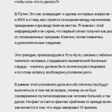
чтобы хоть что‑то делать?»
В.Путин: Это нас возвращает к одному из первых вопросов 
и ЖКХ и к тому, как строятся отношения между населением,
гражданами и руководством на местах. Я знаком с этой
информацией и не скрою, что первый сигнал получил как ра
из телевизионных программ. Конечно, потом появились
и дополнительные сведения.
Эта трагедия, произошедшая в Усть-Куте, связана с гибель
пожилого человека, страдавшего ишемической болезнью
сердца, – конечно, должна быть всячески расследована
и по этому вопросу возбуждено уголовное дело.
В рамках этого уголовного дела все обстоятельства будут
выясняться, в том числе вопрос, почему он не был
своевременно госпитализирован как человек больной, и так
далее. Но факт остается фактом: проблема‑то прежде всего
заключается в том, что люди замерзают. И причина