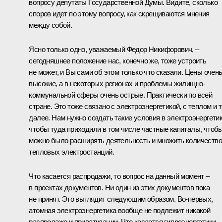
вопросу депутаты Государственной Думы. Видите, сколько
споров идет по этому вопросу, как скрещиваются мнения
между собой.
Ясно только одно, уважаемый Федор Никифорович, –
сегодняшнее положение нас, конечно же, тоже устроить
не может, и Вы сами об этом только что сказали. Цены очен
высокие, а в некоторых регионах и проблемы жилищно-
коммунальной сферы очень острые. Практически по всей
стране. Это тоже связано с электроэнергетикой, с теплом и т
далее. Нам нужно создать такие условия в электроэнергетик
чтобы туда приходили в том числе частные капиталы, чтоб
можно было расширять деятельность и множить количество
тепловых электростанций.
Что касается распродажи, то вопрос на данный момент –
в проектах документов. Ни один из этих документов пока
не принят. Это выглядит следующим образом. Во‑первых,
атомная электроэнергетика вообще не подлежит никакой
распродаже и приватизации. Что касается гидроэнергетики,