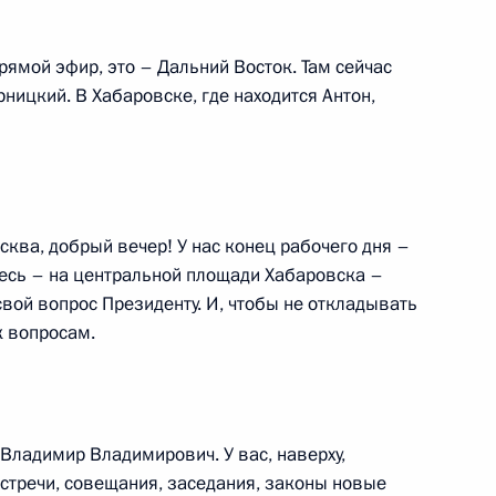
рямой эфир, это – Дальний Восток. Там сейчас
ницкий. В Хабаровске, где находится Антон,
чере, посвященном Дню
ь
сква, добрый вечер! У нас конец рабочего дня –
десь – на центральной площади Хабаровска –
вой вопрос Президенту. И, чтобы не откладывать
к вопросам.
ереговоров с Президентом
ым в узком составе
ь
 Владимир Владимирович. У вас, наверху,
встречи, совещания, заседания, законы новые