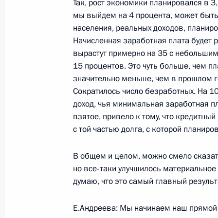
Так, рост экономики планировался в 3
Вступительное слово на совещании
мы выйдем на 4 процента, может быть
населения, реальных доходов, планиров
23 декабря 2002 года, 16:23
Москва, Кремл
Начисленная заработная плата будет р
вырастут примерно на 35 с небольшим 
15 процентов. Это чуть больше, чем п
О результатах проверки деятельно
значительно меньше, чем в прошлом го
исполнительной власти и органов 
Сократилось число безработных. На 1
субъектов Российской Федерации п
доход, чья минимальная заработная пл
развития физической культуры и с
взятое, привело к тому, что кредитны
с той частью долга, с которой планиро
23 декабря 2002 года, 11:46
Главное контр
В общем и целом, можно смело сказать
но все‑таки улучшилось материальное
Выступление Президента Российско
думаю, что это самый главный результ
на заседании президиума Государс
Е.Андреева: Мы начинаем наш прямой 
23 декабря 2002 года, 11:34
Москва, Кремл