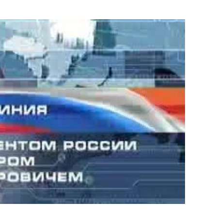
ть следующие материалы
 Премьер-министром Японии
тудентами Уфимского
еского университета