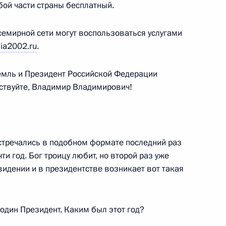
ой части страны бесплатный.
ми аппаратов полномочных
йской Федерации
семирной сети могут воспользоваться услугами
верку деятельности
ia2002.ru
.
и по налогам и сборам, его
е субъектов Российской
емль и Президент Российской Федерации
 налогового
ствуйте, Владимир Владимирович!
 и своевременности
гих обязательных платежей
ольное управление
стречались в подобном формате последний раз
и год. Бог троицу любит, но второй раз уже
евидении и в президентстве возникает вот такая
 с членами Правительства
ь
подин Президент. Каким был этот год?