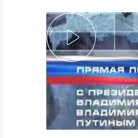
Показа
Вступительное слово на встрече с
Дзюнъитиро Коидзуми
10 января 2003 года, 01:33
Москва, Кремль
4 января 2003 года, суббота
Ответы на вопросы на встрече со с
государственного нефтяного технич
4 января 2003 года, 11:24
Уфа