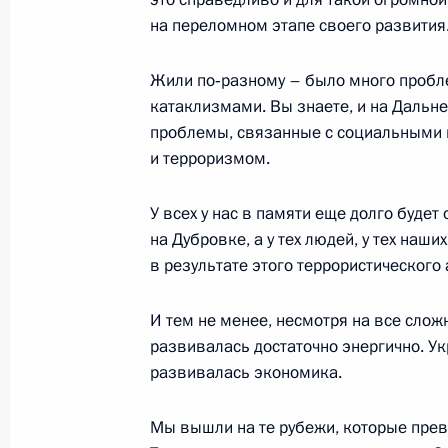
на переломном этапе своего развития
Выступление на церемонии вручени
Жили по‑разному – было много пробл
Российской Федерации
катаклизмами. Вы знаете, и на Дальне
26 декабря 2002 года, 15:13
Москва, Кремл
проблемы, связанные с социальными 
и терроризмом.
24 декабря 2002 года, вторник
У всех у нас в памяти еще долго будет
на Дубровке, а у тех людей, у тех наш
Вступительное слово на встрече с 
в результате этого террористического 
справедливости и развития Турции
Эрдоганом
И тем не менее, несмотря на все слож
развивалась достаточно энергично. Ук
24 декабря 2002 года, 15:16
Москва, Кремл
развивалась экономика.
Мы вышли на те рубежи, которые прев
23 декабря 2002 года, понедельни