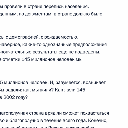
мы провели в стране перепись населения.
данным, по документам, в стране должно было
и деятельности федеральных
органов исполнительной
сы с демографией, с рождаемостью,
 Федерации по реализации
, наверное, какие‑то однозначные предположения
стемы ипотечного жилищного
 окончательные результаты еще не подведены,
ации
же отметки 145 миллионов человек мы
ольное управление
5 миллионов человек. И, разумеется, возникает
Вы задали: как мы жили? Как жили 145
в 2002 году?
ия Московского
4м
лагополучная страна вряд ли сможет похвастаться
во и благополучно в течение всего года. Конечно,
, сложной страны, как Россия, находящейся