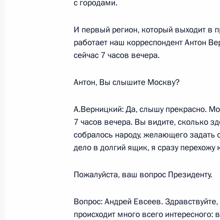
с городами.
И первый регион, который выходит в п
20 декабря 2002 года, пятница
работает наш корреспондент Антон Вер
Выступление на торжественном ве
сейчас 7 часов вечера.
работника органов безопасности
Антон, Вы слышите Москву?
20 декабря 2002 года, 23:06
Москва, Кремл
А.Верницкий: Да, слышу прекрасно. Мо
7 часов вечера. Вы видите, сколько з
19 декабря 2002 года, четверг
собралось народу, желающего задать с
дело в долгий ящик, я сразу перехожу 
Заявление для прессы по итогам п
Казахстана Нурсултаном Назарбаев
Пожалуйста, ваш вопрос Президенту.
19 декабря 2002 года, 17:51
Москва, Кремл
Вопрос: Андрей Евсеев. Здравствуйте,
происходит много всего интересного: 