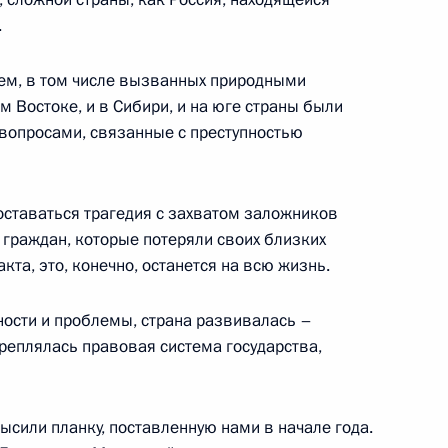
.
я государственных наград
ем, в том числе вызванных природными
м Востоке, и в Сибири, и на юге страны были
ь
вопросами, связанные с преступностью
 оставаться трагедия с захватом заложников
их граждан, которые потеряли своих близких
лидером партии
акта, это, конечно, останется на всю жизнь.
 Реджепом Тайипом
ности и проблемы, страна развивалась –
реплялась правовая система государства,
ь
ысили планку, поставленную нами в начале года.
к