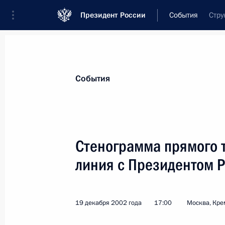
Президент России
События
Стру
Президент
Администрация
Государст
Новости
Стенограммы
Поездки
Те
События
Рубрикация материалов
Все материалы
Стенограмма прямого 
Послания Федеральному Собранию
линия с Президентом Р
Заявления по важнейшим вопросам
Совещания, заседания, рабочие встречи
19 декабря 2002 года
17:00
Москва, Кре
Речи и обращения