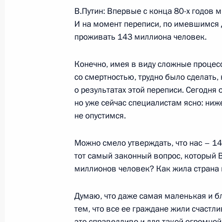
В.Путин: Впервые с конца 80-х годов 
28 декабря 2002 года, суббота
И на момент переписи, по имевшимся 
проживать 143 миллиона человек.
Информация о результатах проверк
органов исполнительной власти и 
Конечно, имея в виду сложные процес
власти ряда субъектов Российской
со смертностью, трудно было сделать
жилищной политики и развитию си
о результатах этой переписи. Сегодня
кредитования в Российской Федер
но уже сейчас специалистам ясно: ни
28 декабря 2002 года, 14:36
Главное контр
не опустимся.
Можно смело утверждать, что нас – 14
26 декабря 2002 года, четверг
тот самый законный вопрос, который 
миллионов человек? Как жила страна 
Выступление на церемонии открыт
международного дома музыки
Думаю, что даже самая маленькая и б
26 декабря 2002 года, 22:09
Москва
тем, что все ее граждане жили счастли
это справедливо и для такой огромной