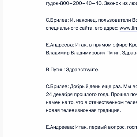
гудок-800–200–40–40. Звонок из люб
Федерации совместно с работника
представителей Президента Росси
С.Брилев: И, наконец, пользователи В
в федеральных округах провело про
специального сайта, его адрес:
www.lin
Министерства Российской Федераци
территориальных управлений в ряд
Е.Андреева: Итак, в прямом эфире Кр
Федерации по вопросу выполнения
Владимир Владимирович Путин. Здрав
законодательства в части полноты
поступления налогов, сборов и дру
В.Путин: Здравствуйте.
в бюджеты всех уровней
30 декабря 2002 года, 18:15
Главное контр
С.Брилев: Добрый день еще раз. Мы в
24 декабря прошлого года. Прошел почт
намек на то, что в отечественном тел
Вступительное слово на совещании
новая телевизионная традиция.
30 декабря 2002 года, 13:40
Москва, Кремл
Е.Андреева: Итак, первый вопрос, гос