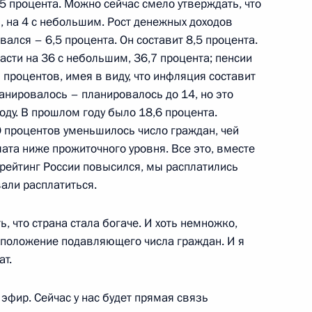
,5 процента. Можно сейчас смело утверждать, что
 с членами Правительства
, на 4 с небольшим. Рост денежных доходов
ался – 6,5 процента. Он составит 8,5 процента.
ь
асти на 36 с небольшим, 36,7 процента; пенсии
процентов, имея в виду, что инфляция составит
ланировалось – планировалось до 14, но это
сти федеральных органов
ду. В прошлом году было 18,6 процента.
исполнительной власти ряда
0 процентов уменьшилось число граждан, чей
о созданию условий для
ата ниже прожиточного уровня. Все это, вместе
порта
й рейтинг России повысился, мы расплатились
вали расплатиться.
ольное управление
, что страна стала богаче. И хоть немножко,
 положение подавляющего числа граждан. И я
й Федерации В.В.Путина
ат.
твенного совета
эфир. Сейчас у нас будет прямая связь
ь