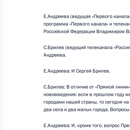
Стенографический отчет о встрече
Е.Андреева (ведущая «Первого канала»
и преподавателями Уфимского госу
программа «Первого канала» и телека
технического университета
Российской Федерации Владимиром В
4 января 2003 года, 11:19
Уфа
С.Брилев (ведущий телеканала «Россия
Андреева.
31 декабря 2002 года, вторник
Е.Андреева: И Сергей Брилев.
Новогоднее обращение к граждана
С.Брилев: В отличие от «Прямой линии»
31 декабря 2002 года, 23:55
Москва, Кремл
нововведения: если в прошлом году м
городами нашей страны, то сегодня на
два села и два малых города. Вопрос
30 декабря 2002 года, понедельни
Е.Андреева: И, кроме того, вопрос Пре
Главное контрольное управление П