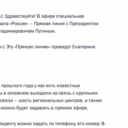
 с профессорами
): Здравствуйте! В эфире специальная
дарственного нефтяного
нала «Россия» – Прямая линия с Президентом
ладимировичем Путиным.
»): Эту «Прямую линию» проведут Екатерина
м России
3м
 прошлого года у нас есть известные
ь
ы в основном выходили на связь с крупными
 связи – шесть региональных центров, а также
ы можно будет задавать в прямом эфире.
к
зиденту можно задать по телефону, его номер: 8-
резидента Российской