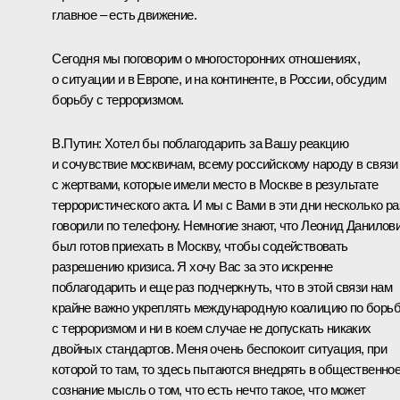
главное – есть движение.
Сегодня мы поговорим о многосторонних отношениях,
о ситуации и в Европе, и на континенте, в России, обсудим
борьбу с терроризмом.
В.Путин: Хотел бы поблагодарить за Вашу реакцию
и сочувствие москвичам, всему российскому народу в связи
с жертвами, которые имели место в Москве в результате
террористического акта. И мы с Вами в эти дни несколько ра
говорили по телефону. Немногие знают, что Леонид Данилов
был готов приехать в Москву, чтобы содействовать
разрешению кризиса. Я хочу Вас за это искренне
поблагодарить и еще раз подчеркнуть, что в этой связи нам
крайне важно укреплять международную коалицию по борь
с терроризмом и ни в коем случае не допускать никаких
двойных стандартов. Меня очень беспокоит ситуация, при
которой то там, то здесь пытаются внедрять в общественно
сознание мысль о том, что есть нечто такое, что может