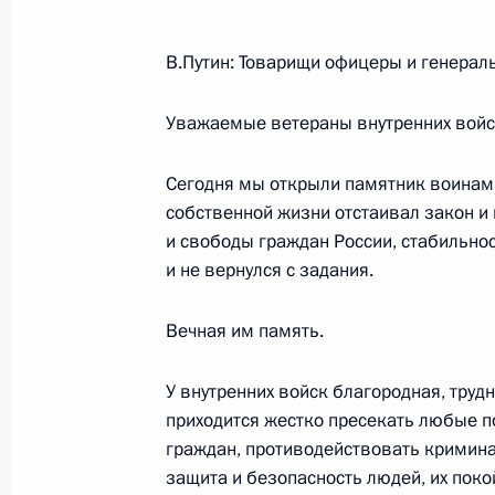
В.Путин: Товарищи офицеры и генерал
Выдержки из стенографического от
по итогам встречи на высшем уров
Уважаемые ветераны внутренних войс
11 ноября 2002 года, 00:01
Брюссель
Сегодня мы открыли памятник воинам 
собственной жизни отстаивал закон и 
и свободы граждан России, стабильност
10 ноября 2002 года, воскресенье
и не вернулся с задания.
Выступление на праздничном конц
милиции
Вечная им память.
10 ноября 2002 года, 19:24
Москва, Госуда
У внутренних войск благородная, труд
приходится жестко пресекать любые п
граждан, противодействовать кримина
Выступление на церемонии открыт
защита и безопасность людей, их пок
внутренних войск»