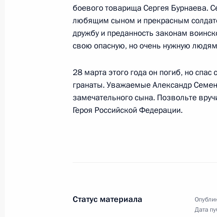
боевого товарища Сергея Бурнаева. 
коллектива мюзикла «Норд-Ост»
любящим сыном и прекрасным солдато
6 ноября 2002 года, 00:02
Москва, Кремль
дружбу и преданность законам воинск
свою опасную, но очень нужную людям
28 марта этого года он погиб, но спас
Выступление на церемонии вручени
гранаты. Уважаемые Александр Семен
6 ноября 2002 года, 00:01
Москва, Кремль
замечательного сына. Позвольте вруч
Героя Российской Федерации.
5 ноября 2002 года, вторник
Выступление на совещании с руко
федерального округа
5 ноября 2002 года, 12:51
Адыгея, Майкоп
Статус материала
Опублик
Дата пу