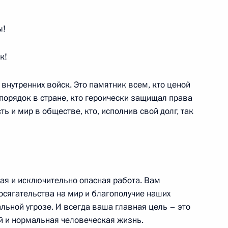
ы!
чета о пресс-конференции
17м
не Россия – Европейский союз
к!
внутренних войск. Это памятник всем, кто ценой
порядок в стране, кто героически защищал права
ь и мир в обществе, кто, исполнив свой долг, так
ерте, посвященном Дню
рственный Кремлевский дворец
ная и исключительно опасная работа. Вам
осягательства на мир и благополучие наших
льной угрозе. И всегда ваша главная цель – это
ия памятника «Воинам
4м
ой и нормальная человеческая жизнь.