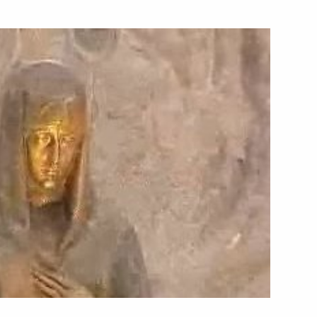
ть следующие материалы
чета о совместной пресс-
лером ФРГ Герхардом
Генеральным секретарем НАТО