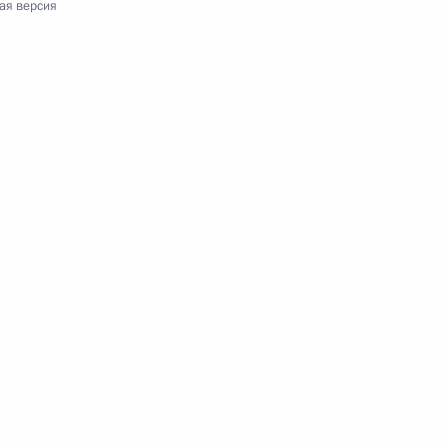
ая версия
 с членами Правительства
 Премьер-министром
м
 Совета Безопасности