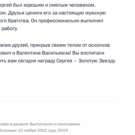
Сергей был хорошим и смелым человеком,
м. Друзья ценили его за настоящую мужскую
ого братства. Он профессионально выполнял
 работу.
 своих друзей, прикрыв своим телом от осколков
я верительных грамот
ович и Валентина Васильевна! Вы воспитали
ить вам сегодня награду Сергея – Золотую Звезду
водителями регионов Южного
ован в разделе:
Выступления и стенограммы
бликации:
10 ноября 2002 года, 00:03