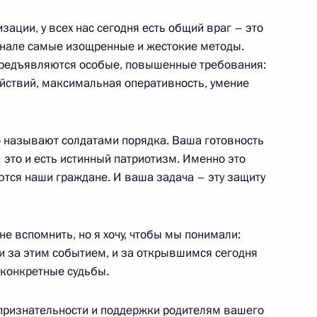
зации, у всех нас сегодня есть общий враг – это
енале самые изощренные и жестокие методы.
 предъявляются особые, повышенные требования:
ействий, максимальная оперативность, умение
представителями чеченской
15м
 называют солдатами порядка. Ваша готовность
это и есть истинный патриотизм. Именно это
ются наши граждане. И ваша задача – эту защиту
 с членами Правительства
не вспомнить, но я хочу, чтобы мы понимали:
, и за этим событием, и за открывшимся сегодня
 конкретные судьбы.
 признательности и поддержки родителям вашего
членами творческого