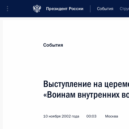
Президент России
События
Стру
Президент
Администрация
Государст
Новости
Стенограммы
Поездки
Те
События
Рубрикация материалов
Все материалы
Выступление на церем
Послания Федеральному Собранию
«Воинам внутренних в
Заявления по важнейшим вопросам
Совещания, заседания, рабочие встречи
10 ноября 2002 года
00:03
Москва
Речи и обращения