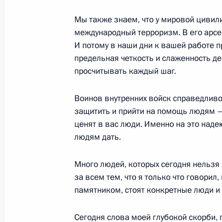
10 ноября 2002 года, 00:03
Москва
Мы также знаем, что у мировой цивили
международный терроризм. В его арс
И потому в наши дни к вашей работе
предельная четкость и слаженность д
Вступительное слово на встрече с 
просчитывать каждый шаг.
общественности
10 ноября 2002 года, 00:02
Москва, Кремль
Воинов внутренних войск справедливо
защитить и прийти на помощь людям – 
ценят в вас люди. Именно на это наде
людям дать.
Вступительное слово на совещании
10 ноября 2002 года, 00:01
Москва, Кремль
Много людей, которых сегодня нельзя 
за всем тем, что я только что говорил
памятником, стоят конкретные люди и
6 ноября 2002 года, среда
Сегодня слова моей глубокой скорби,
Вступительное слово на встрече с 