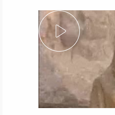
Показа
Выдержки из стенографического от
конференции с Федеральным канц
Шрёдером
12 ноября 2002 года, 00:01
Осло
11 ноября 2002 года, понедельник
Совместная пресс-конференция с 
Джорджем Робертсоном
11 ноября 2002 года, 00:02
Брюссель