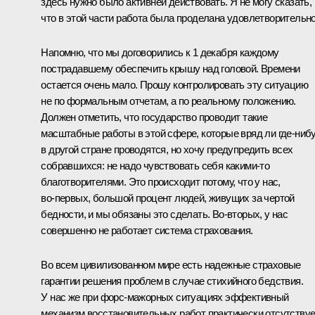
здесь нужно было активней действовать. Я не могу сказать,
что в этой части работа была проделана удовлетворительно
Напомню, что мы договорились к 1 декабря каждому
пострадавшему обеспечить крышу над головой. Времени
остается очень мало. Прошу контролировать эту ситуацию
не по формальным отчетам, а по реальному положению.
Должен отметить, что государство проводит такие
масштабные работы в этой сфере, которые вряд ли где‑ниб
в другой стране проводятся, но хочу предупредить всех
собравшихся: не надо чувствовать себя какими‑то
благотворителями. Это происходит потому, что у нас,
во‑первых, большой процент людей, живущих за чертой
бедности, и мы обязаны это сделать. Во‑вторых, у нас
совершенно не работает система страхования.
Во всем цивилизованном мире есть надежные страховые
гарантии решения проблем в случае стихийного бедствия.
У нас же при форс-мажорных ситуациях эффективный
механизм восстановительных работ практически отсутствуе