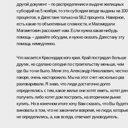
другой документ – по распределению и выдаче жилищных
субсидий на 5 ноября, то эти субсидии везде выданы на 100
процентов, в Дагестане только на 58,2 процента. Наверное,
есть какие‑то объективные сложности, и Магомедали
Магометович расскажет нам. Если нужна какая‑нибудь
помощь – давайте обсудим, и нужно оказать Дагестану эту
помощь немедленно.
Что касается Краснодарского края. Край пострадал больше
других, но сделано сегодня по строительству меньше, чем
где бы то ни было. Меня это, Александр Николаевич, честно
говоря, очень насторожило. Мы на этот счет несколько раз
разговаривали. Я знаю, что люди достаточно долго
определялись с тем, какое жилье они хотят иметь, хотят ден
получить либо хотят дом построить, на вторичном рынке
купить. Но в конечном итоге хочу Вам сказать, что Вы будет
виноваты в том, что не закончили вовремя, не люди, которы
не определились, а, как всегда, отвечает руководитель.