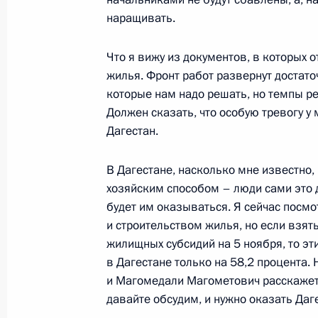
наращивать.
1 ноября 2002 года, пятница
Что я вижу из документов, в которых 
жилья. Фронт работ развернут достато
Вступительное слово на встрече с
которые нам надо решать, но темпы 
Люксембурга Жан-Клодом Юнкеро
Должен сказать, что особую тревогу 
Дагестан.
1 ноября 2002 года, 00:01
Москва, Кремль
В Дагестане, насколько мне известно,
хозяйским способом – люди сами это д
31 октября 2002 года, четверг
будет им оказываться. Я сейчас посмо
и строительством жилья, но если взят
Вступительное слово на заседании
жилищных субсидий на 5 ноября, то эт
31 октября 2002 года, 19:06
Москва, Кремл
в Дагестане только на 58,2 процента.
и Магомедали Магометович расскажет
давайте обсудим, и нужно оказать Даг
28 октября 2002 года, понедельни