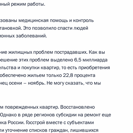
нный режим работы.
чета о совместной пресс-
лером ФРГ Герхардом
изованы медицинская помощь и контроль
тановкой. Это позволило спасти людей
ионных заболеваний.
ние жилищных проблем пострадавших. Как вы
решение этих проблем выделено 6,5 миллиарда
ельства и покупки квартир, то есть приобретения
Генеральным секретарем НАТО
обеспечено жильем только 22,8 процента
нец осени – ноябрь. Не могу сказать, что мы
том поврежденных квартир. Восстановлено
 Однако в ряде регионов субсидии на ремонт еще
чета о пресс-конференции
17м
ка России. Госстрой вместе с субъектами
не Россия – Европейский союз
и уточнение списков граждан, лишившихся