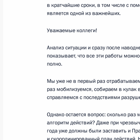
Вступительное слово на встрече с 
в кратчайшие сроки, в том числе с по
общественности
является одной из важнейших.
10 ноября 2002 года, 00:02
Москва, Кремль
Уважаемые коллеги!
Анализ ситуации и сразу после наводне
Вступительное слово на совещании
показывает, что все эти работы можно
10 ноября 2002 года, 00:01
Москва, Кремль
полно.
Мы уже не в первый раз отрабатываем
раз мобилизуемся, собираем в кулак в
6 ноября 2002 года, среда
справляемся с последствиями разруше
Вступительное слово на встрече с 
коллектива мюзикла «Норд-Ост»
Однако остается вопрос: сколько раз
алгоритм действий? Даже при чрезвы
6 ноября 2002 года, 00:02
Москва, Кремль
года уже должны были заставить и Пр
и скоординированный план действий. 