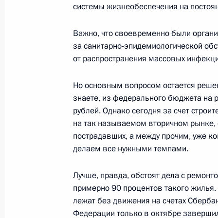
системы жизнеобеспечения на постоя
Выдержки из стенографического от
конференции с Федеральным канц
Важно, что своевременно были орган
Шрёдером
за санитарно-эпидемиологической обс
12 ноября 2002 года, 00:01
Осло
от распространения массовых инфекц
Но основным вопросом остается реше
знаете, из федерального бюджета на 
11 ноября 2002 года, понедельник
рублей. Однако сегодня за счет строит
Совместная пресс-конференция с 
на так называемом вторичном рынке, 
Джорджем Робертсоном
пострадавших, а между прочим, уже ко
делаем все нужными темпами.
11 ноября 2002 года, 00:02
Брюссель
Лучше, правда, обстоят дела с ремон
примерно 90 процентов такого жилья.
Выдержки из стенографического от
лежат без движения на счетах Сбербан
по итогам встречи на высшем уров
Федерации только в октябре завершил