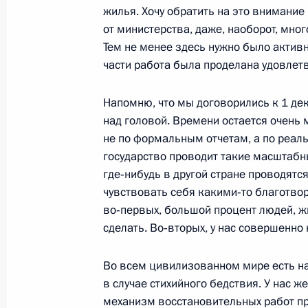
жилья. Хочу обратить на это внимание
11 ноября 2002 года, 00:01
Брюссель
от министерства, даже, наоборот, мно
Тем не менее здесь нужно было активне
части работа была проделана удовлет
10 ноября 2002 года, воскресенье
Напомню, что мы договорились к 1 д
Выступление на праздничном конц
над головой. Времени остается очень 
милиции
не по формальным отчетам, а по реал
10 ноября 2002 года, 19:24
Москва, Госуда
государство проводит такие масштабн
где‑нибудь в другой стране проводятся
чувствовать себя какими‑то благотвори
Выступление на церемонии открыт
во‑первых, большой процент людей, ж
внутренних войск»
сделать. Во‑вторых, у нас совершенно 
10 ноября 2002 года, 00:03
Москва
Во всем цивилизованном мире есть н
в случае стихийного бедствия. У нас 
механизм восстановительных работ пра