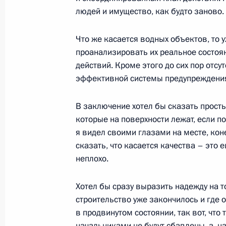
людей и имущество, как будто заново.
Выступление на церемонии вручени
6 ноября 2002 года, 00:01
Москва, Кремль
Что же касается водных объектов, то 
проанализировать их реальное состоя
действий. Кроме этого до сих пор отс
эффективной системы предупреждения
5 ноября 2002 года, вторник
Выступление на совещании с руко
В заключение хотел бы сказать прос
федерального округа
которые на поверхности лежат, если п
я видел своими глазами на месте, коне
5 ноября 2002 года, 12:51
Адыгея, Майкоп
сказать, что касается качества – это е
неплохо.
4 ноября 2002 года, понедельник
Хотел бы сразу выразить надежду на то
строительство уже закончилось и где 
Вступительное слово на совещании
в продвинутом состоянии, так вот, чт
4 ноября 2002 года, 14:32
Москва, Кремль
начальниками не будут сбавлены, а, н