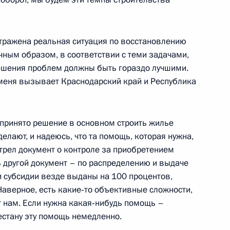
отражена реальная ситуация по восстановлению
чным образом, в соответствии с теми задачами,
 Премьер-министром
решения проблем должны быть гораздо лучшими.
м
у меня вызывает Краснодарский край и Республика
 принято решение в основном строить жилье
елают, и надеюсь, что та помощь, которая нужна,
трел документ о контроле за приобретением
ь другой документ – по распределению и выдаче
 Совета Безопасности
и субсидии везде выданы на 100 процентов,
ь
 Наверное, есть какие‑то объективные сложности,
 нам. Если нужна какая‑нибудь помощь –
естану эту помощь немедленно.
к