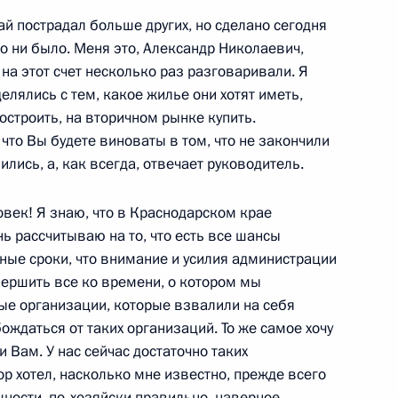
ай пострадал больше других, но сделано сегодня
 с членами Совета Федерации
то ни было. Меня это, Александр Николаевич,
ь
 на этот счет несколько раз разговаривали. Я
елялись с тем, какое жилье они хотят иметь,
построить, на вторичном рынке купить.
 что Вы будете виноваты в том, что не закончили
 с членами Правительства
лись, а, как всегда, отвечает руководитель.
ь
век! Я знаю, что в Краснодарском крае
нь рассчитываю на то, что есть все шансы
ные сроки, что внимание и усилия администрации
вершить все ко времени, о котором мы
3м
ные организации, которые взвалили на себя
ождаться от таких организаций. То же самое хочу
 Вам. У нас сейчас достаточно таких
ор хотел, насколько мне известно, прежде всего
ности, по‑хозяйски правильно, наверное,