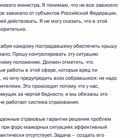
 нового министра. Я понимаю, что не все зависело
гое зависело от субъектов Российской Федерации.
й действовать. Я не могу сказать, что в этой
ворительно.
екабря каждому пострадавшему обеспечить крышу
ерте, посвященном Дню
мало. Прошу контролировать эту ситуацию
ьному положению. Должен отметить, что
рственный Кремлевский дворец
ые работы в этой сфере, которые вряд ли
, но хочу предупредить всех собравшихся: не надо
телями. Это происходит потому, что у нас,
ия памятника «Воинам
ивущих за чертой бедности, и мы обязаны это
4м
не работает система страхования.
адежные страховые гарантии решения проблем
же при форс-мажорных ситуациях эффективный
ктически отсутствует. Задача – создать его