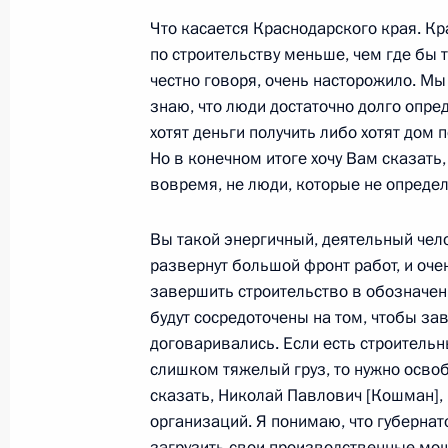
Что касается Краснодарского края. Кр
Вступительное слово на совещании
по строительству меньше, чем где бы 
28 октября 2002 года, 19:57
Москва, Кремл
честно говоря, очень насторожило. Мы
знаю, что люди достаточно долго опред
хотят деньги получить либо хотят дом 
Но в конечном итоге хочу Вам сказать,
Вступительное слово на совещании
вовремя, не люди, которые не определи
28 октября 2002 года, 13:55
Москва, Кремл
Вы такой энергичный, деятельный чело
развернут большой фронт работ, и оче
26 октября 2002 года, суббота
завершить строительство в обозначен
будут сосредоточены на том, чтобы за
Обращение Президента России
договаривались. Если есть строитель
слишком тяжелый груз, то нужно освоб
26 октября 2002 года, 21:00
сказать, Николай Павлович [Кошман], и
организаций. Я понимаю, что губернат
загрузить свои производственные мощ