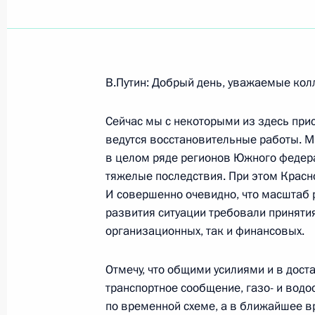
Показа
В.Путин: Добрый день, уважаемые кол
Заявление для прессы и ответы на 
конференции с Премьер-министром
Сейчас мы с некоторыми из здесь при
Бунневиком
ведутся восстановительные работы. М
в целом ряде регионов Южного федер
12 ноября 2002 года, 00:03
Осло
тяжелые последствия. При этом Красн
И совершенно очевидно, что масштаб 
развития ситуации требовали приняти
Начало встречи с Премьер-минист
организационных, так и финансовых.
Бунневиком
Отмечу, что общими усилиями и в дост
12 ноября 2002 года, 00:02
Осло
транспортное сообщение, газо- и водо
по временной схеме, а в ближайшее 