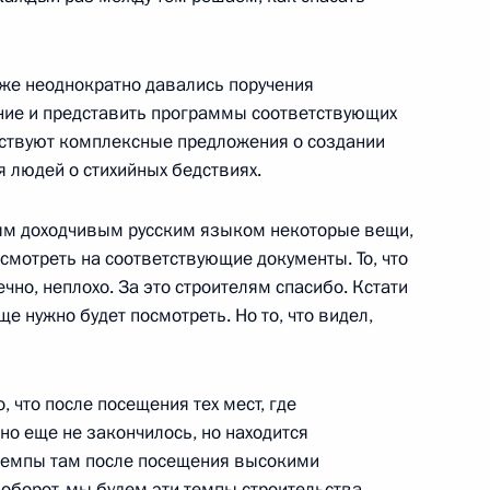
я верительных грамот
уже неоднократно давались поручения
ние и представить программы соответствующих
утствуют комплексные предложения о создании
 людей о стихийных бедствиях.
водителями регионов Южного
тым доходчивым русским языком некоторые вещи,
осмотреть на соответствующие документы. То, что
чно, неплохо. За это строителям спасибо. Кстати
ще нужно будет посмотреть. Но то, что видел,
, что после посещения тех мест, где
оно еще не закончилось, но находится
 с членами Правительства
о темпы там после посещения высокими
аоборот, мы будем эти темпы строительства