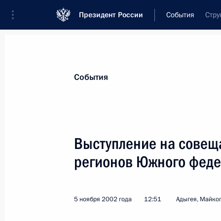
Президент России
События
Стру
Президент
Администрация
Государст
Новости
Стенограммы
Поездки
Те
События
Рубрикация материалов
Все материалы
Выступление на совещ
Послания Федеральному Собранию
регионов Южного феде
Заявления по важнейшим вопросам
Совещания, заседания, рабочие встречи
5 ноября 2002 года
12:51
Адыгея, Майко
Речи и обращения