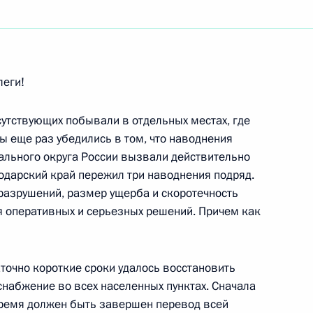
ть следующие материалы
леги!
вопросы на совместной пресс-
 Норвегии Хьелем Магне
сутствующих побывали в отдельных местах, где
ы еще раз убедились в том, что наводнения
ального округа России вызвали действительно
одарский край пережил три наводнения подряд.
разрушений, размер ущерба и скоротечность
я оперативных и серьезных решений. Причем как
ром Норвегии Хьелем Магне
аточно короткие сроки удалось восстановить
снабжение во всех населенных пунктах. Сначала
время должен быть завершен перевод всей