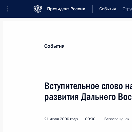
Президент России
События
Стру
Президент
Администрация
Государст
Новости
Стенограммы
Поездки
Те
События
Рубрикация материалов
Все материалы
Вступительное слово н
Послания Федеральному Собранию
развития Дальнего Вос
Заявления по важнейшим вопросам
Совещания, заседания, рабочие встречи
21 июля 2000 года
00:00
Благовещенск
Речи и обращения