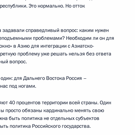
амчатский
республики. Это нормально. Но отток
аз задавали справедливый вопрос: каким нужен
 неподъемными проблемами? Необходим ли он для
чи глав государств
окно» в Азию для интеграции с Азиатско-
ретную проблему уже решать нельзя без ответа
ный вопрос.
 Международный медиацентр
 один: для Дальнего Востока Россия –
 нас под ногами.
дня встречи глав государств
яют 40 процентов территории всей страны. Один
 мы просто обязаны кардинально менять свою
жна быть политика не отдельных субъектов
ыть политика Российского государства.