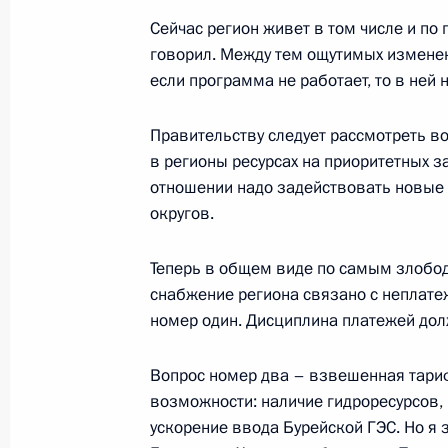
18 июля 2000 года, вторник
Сейчас регион живет в том числе и по
говорил. Между тем ощутимых изменени
Ответы на вопросы российских жур
если программа не работает, то в ней 
официальной части визита в Китай
18 июля 2000 года, 00:02
Пекин
Правительству следует рассмотреть в
в регионы ресурсах на приоритетных за
отношении надо задействовать новые
Заявление для прессы по итогам р
округов.
переговоров
Теперь в общем виде по самым злобо
18 июля 2000 года, 00:01
Пекин
снабжение региона связано с неплате
номер один. Дисциплина платежей дол
17 июля 2000 года, понедельник
Вопрос номер два – взвешенная тарифн
возможности: наличие гидроресурсов, 
Интервью японской газете «Иомуир
ускорение ввода Бурейской ГЭС. Но я 
информационному агентству Киодо