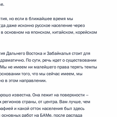
е.
онии вручения верительных
ытия, но если в ближайшее время мы
гда даже исконно русское население через
 в основном на японском, китайском, корейском
ия Дальнего Востока и Забайкалья стоит для
денте по культуре и искусству
 драматично. По сути, речь идет о существовании
. Мы не имеем ни малейшего права терять темпы
 основании того, что мы сейчас имеем, мы
но в этом направлении.
орошо известна. Она лежит на поверхности –
регионов страны, от центра. Вам лучше, чем
 по вопросам социально-
графией и какой отток населения был здесь
кой области
 основных работ на БАМе, после распада