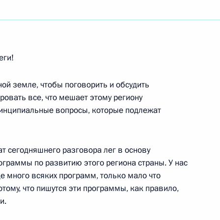
ть следующие материалы
еги!
ой земле, чтобы поговорить и обсудить
рече с руководителями ряда
ровать все, что мешает этому региону
ссии
ринципиальные вопросы, которые подлежат
ат сегодняшнего разговора лег в основу
граммы по развитию этого региона страны. У нас
е много всяких программ, только мало что
емонии закрытия XXII
тому, что пишутся эти программы, как правило,
фестиваля
и.