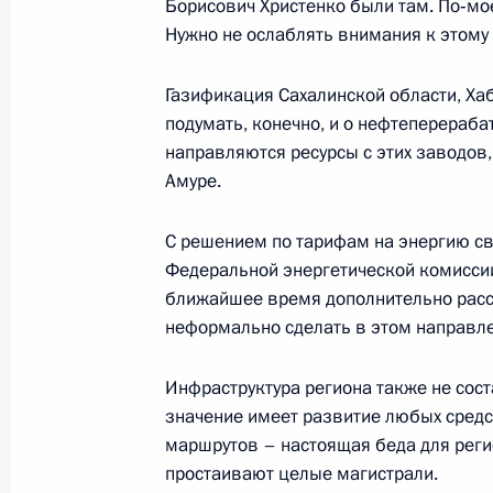
Борисович Христенко были там. По‑моем
17 июля 2000 года, 00:00
Нужно не ослаблять внимания к этому 
Газификация Сахалинской области, Ха
16 июля 2000 года, воскресенье
подумать, конечно, и о нефтеперераба
направляются ресурсы с этих заводов
Интервью китайской газете «Жэньм
Амуре.
информационному агентству Синьху
С решением по тарифам на энергию св
16 июля 2000 года, 00:00
Федеральной энергетической комисси
ближайшее время дополнительно рассм
неформально сделать в этом направле
14 июля 2000 года, пятница
Заключительное слово на совещан
Инфраструктура региона также не сос
Уральского федерального округа
значение имеет развитие любых средс
маршрутов – настоящая беда для реги
14 июля 2000 года, 00:03
Нижний Тагил
простаивают целые магистрали.