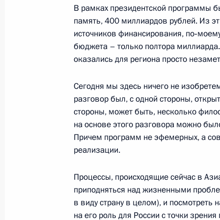
В рамках президентской программы б
память, 400 миллиардов рублей. Из э
источников финансирования, по‑моему
28 июля 2000 года, пятница
бюджета – только полтора миллиарда.
оказались для региона просто незаме
Вступительное слово на встрече с 
российских компаний и банков
Сегодня мы здесь ничего не изобрете
28 июля 2000 года, 00:00
Москва, Кремль
разговор был, с одной стороны, откры
стороны, может быть, несколько фило
на основе этого разговора можно был
Причем программ не эфемерных, а со
27 июля 2000 года, четверг
реализации.
Заявление для прессы по итогам р
переговоров
Процессы, происходящие сейчас в Ази
приподняться над жизненными пробле
27 июля 2000 года, 00:02
Москва, Кремль
в виду страну в целом), и посмотреть 
на его роль для России с точки зрения