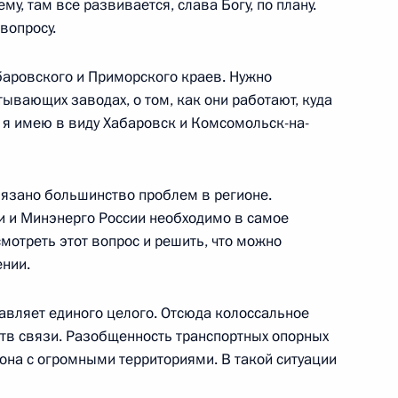
у, там все развивается, слава Богу, по плану.
вопросу.
баровского и Приморского краев. Нужно
тывающих заводах, о том, как они работают, куда
, я имею в виду Хабаровск и Комсомольск-на-
инь жибао», китайскому
а и телекомпании РТР
язано большинство проблем в регионе.
и и Минэнерго России необходимо в самое
отреть этот вопрос и решить, что можно
нии.
ии по вопросам развития
тавляет единого целого. Отсюда колоссальное
тв связи. Разобщенность транспортных опорных
она с огромными территориями. В такой ситуации