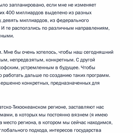
ыло запланировано, если мне не изменяет
тих 400 миллиардов выделено из разных
, девять миллиардов, из федерального
 И те расползлись по различным направлениям,
тными.
руководителями крупнейших
м. Мне бы очень хотелось, чтобы наш сегодняшний
тым, непредвзятым, конкретным. С другой
софским, устремленным в будущее. Чтобы
о работать дальше по созданию таких программ.
вершенно конкретных, предназначенных для
оссийско-киргизских
атско-Тихоокеанском регионе, заставляют нас
мами, в которых мы постоянно вязнем (я имею
на место региона, в котором мы сейчас находимся,
 глобального подхода, интересов государства