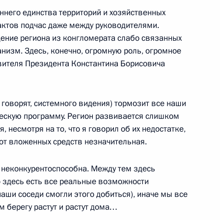
ннего единства территорий и хозяйственных
актов подчас даже между руководителями.
ение региона из конгломерата слабо связанных
 «О перспективах развития
низм. Здесь, конечно, огромную роль, огромное
вителя Президента Константина Борисовича
с говорят, системного видения) тормозит все наши
ческую программу. Регион развивается слишком
несмотря на то, что я говорил об их недостатке,
налистов по итогам
а от вложенных средств незначительная.
итета обороны Корейской
лики Ким Чен Иром
 неконкурентоспособна. Между тем здесь
о здесь есть все реальные возможности
наши соседи смогли этого добиться), иначе мы все
м берегу растут и растут дома…