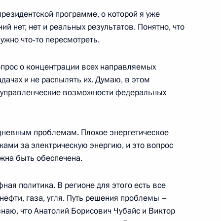
 президентской программе, о которой я уже
й нет, нет и реальных результатов. Понятно, что
налистов по окончании
нужно что‑то пересмотреть.
скую Народную Республику
опрос о концентрации всех направляемых
дачах и не распылять их. Думаю, в этом
 управленческие возможности федеральных
оссийско-китайских
дневным проблемам. Плохое энергетическое
жами за электрическую энергию, и это вопрос
жна быть обеспечена.
ая политика. В регионе для этого есть все
нефти, газа, угля. Путь решения проблемы –
и» и японскому
знаю, что Анатолий Борисович Чубайс и Виктор
 цусин