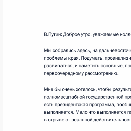
Показа
В.Путин: Доброе утро, уважаемые колл
30 июля 2000 года, воскресенье
Мы собрались здесь, на дальневосточн
Ответ на вопрос журналистов о вст
проблемы края. Подумать, проанализи
крупнейших компаний и банков Ро
развиваться, и наметить основные, п
30 июля 2000 года, 00:00
Балтийск
первоочередному рассмотрению.
Мне бы очень хотелось, чтобы результ
полномасштабной государственной про
29 июля 2000 года, суббота
есть президентская программа, вообщ
Выступление на торжественной цер
выполняется. Мало что выполняется по
Московского международного кино
в отрыве от реальной действительност
29 июля 2000 года, 00:00
Москва