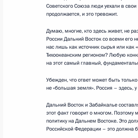
24 июля 2000 года, 00:00
Петропавловск-К
Советского Союза люди уехали в свои 
продолжается, и это тревожит.
23 июля 2000 года, воскресенье
Думаю, многие, кто здесь живет, не р
России Дальний Восток со всеми его
Пресс-конференция по итогам встре
нас лишь как источник сырья или как «
и правительств «Группы восьми»
Тихоокеанским регионом? Любую конк
на этот самый главный, фундаменталь
23 июля 2000 года, 00:00
Япония, Окинава,
Убежден, что ответ может быть только
не «большая земля». Россия – здесь, у
22 июля 2000 года, суббота
Подход к прессе по итогам второго 
Дальний Восток и Забайкалье составл
и правительств «Группы восьми»
этот факт говорит о многом. Поэтому
политику на Дальнем Востоке. Это дол
22 июля 2000 года, 00:00
Япония, Окинава
Российской Федерации – это должна б