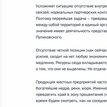
Усложняет ситуацию отсутствие внутре
21 июля 2000 года, пятница
связей, нормальных партнерских конт
Поэтому первейшая задача – превращ
Вступительное слово на совещании
между собой территорий в единый орга
Дальнего Востока и Забайкалья»
значение имеет деятельность предста
21 июля 2000 года, 00:00
Благовещенск
Пуликовского.
Отсутствие четкой позиции (как сейча
усилия, сводит на нет любую экономи
19 июля 2000 года, среда
медленно. Ресурсы сюда вкладываются, 
Ответы на вопросы российских жур
о том, что они не выделены. Но отдач
переговоров с Председателем Ком
Народно-Демократической Респуб
Продукция местных предприятий часто
богатейшие недра, реки, моря. Именн
19 июля 2000 года, 00:00
Пхеньян
превратить край в зону процветания (
время будем смотреть, как на соседне