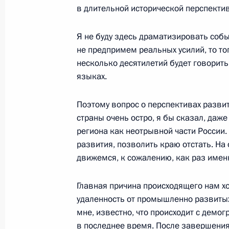
в длительной исторической перспектив
Выдержки из выступления на церем
грамот
Я не буду здесь драматизировать соб
27 июля 2000 года, 00:01
Москва, Кремль
не предпримем реальных усилий, то то
несколько десятилетий будет говорить
языках.
26 июля 2000 года, среда
Поэтому вопрос о перспективах развит
Начало заседания Совета при Прези
страны очень остро, я бы сказал, даже
региона как неотрывной части России
26 июля 2000 года, 00:00
Москва, Кремль
развития, позволить краю отстать. На
движемся, к сожалению, как раз имен
24 июля 2000 года, понедельник
Главная причина происходящего нам х
удаленность от промышленно развитых 
Вступительное слово на совещании
мне, известно, что происходит с демо
экономического развития Камчатс
в последнее время. После завершения