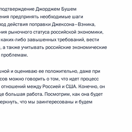
т подтверждение Джорджем Бушем
ения предпринять необходимые шаги
Президентом Соединенных
8м
‑под действия поправки Джексона–Вэника,
ния рыночного статуса российской экономики,
 каких‑либо завышенных требований, вести
ый дом
, а также учитывать российские экономические
м проблемам.
ешной и оцениваю ее положительно, даже при
сов можно говорить о том, что идет процесс
 Сбербанка (выдержки)
отношений между Россией и США. Конечно, он
еще большая работа. Посмотрим, как она будет
черкнуть, что мы заинтересованы и будем
 с членами Правительства