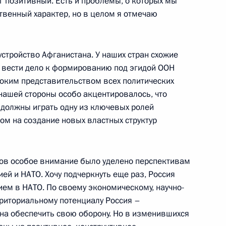
г позитивный. Есть и проблемы, о которых мы
ственный характер, но в целом я отмечаю
стройство Афганистана. У наших стран схожие
 вести дело к формированию под эгидой ООН
 с членами Правительства
роким представительством всех политических
с нашей стороны особо акцентировалось, что
должны играть одну из ключевых ролей
ом на создание новых властных структур
ции «Нэшнл паблик рэдио»
ов особое внимание было уделено перспективам
й и НАТО. Хочу подчеркнуть еще раз, Россия
ием в НАТО. По своему экономическому, научно-
рриториальному потенциалу Россия –
бна обеспечить свою оборону. Но в изменившихся