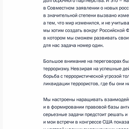
долгосрочного партнерства. И это – 
в Совместном заявлении о новых росс
в значительной степени вызвано изм
а тем, что мир изменился, и не учитыв
Вступительное слово на совещании
мы хотим создать вокруг Российской 
газовой отрасли
в котором мы сможем развивать свои 
20 ноября 2001 года, 00:01
Новый Уренгой
для нас задача номер один.
Большое внимание на переговорах бы
терроризму. Невзирая на успешные де
19 ноября 2001 года, понедельник
борьба с террористической угрозой то
Выдержки из стенографического от
ликвидации террористов, где бы они ни
конференции с Президентом Мол
Мы настроены наращивать взаимодейс
19 ноября 2001 года, 00:03
Москва, Кремль
и в формировании правовой базы анти
серьезные задачи предстоит решать и 
и мои встречи в конгрессе США показа
Начало встречи с Президентом Мо