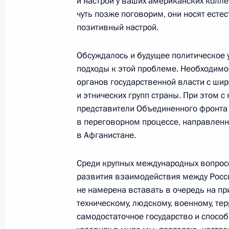
и настрой у ваших американских колле
Ворониным
чуть позже поговорим, они носят есте
19 ноября 2001 года, 00:02
Москва, Кремль
позитивный настрой.
Обсуждалось и будущее политическое у
подходы к этой проблеме. Необходимо
Вступительное слово на совещании
органов государственной власти с ши
19 ноября 2001 года, 00:01
Москва, Кремль
и этнических групп страны. При этом 
представители Объединенного фронта 
в переговорном процессе, направленн
в Афганистане.
16 ноября 2001 года, пятница
Интервью американской радиостан
Среди крупных международных вопрос
развития взаимодействия между Россие
16 ноября 2001 года, 00:00
Нью-Йорк
не намерена вставать в очередь на пр
техническому, людскому, военному, те
самодостаточное государство и спосо
15 ноября 2001 года, четверг