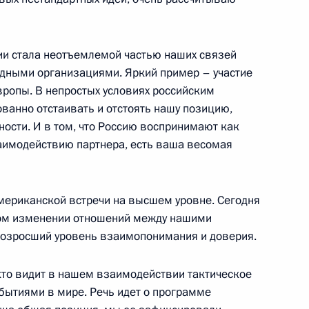
 министрами обороны
ии стала неотъемлемой частью наших связей
езависимых Государств
дными организациями. Яркий пример – участие
ропы. В непростых условиях российским
ванно отстаивать и отстоять нашу позицию,
ости. И в том, что Россию воспринимают как
аимодействию партнера, есть ваша весомая
ского форума
11м
американской встречи на высшем уровне. Сегодня
ном изменении отношений между нашими
возросший уровень взаимопонимания и доверия.
совещания по вопросам
 кто видит в нашем взаимодействии тактическое
ытиями в мире. Речь идет о программе