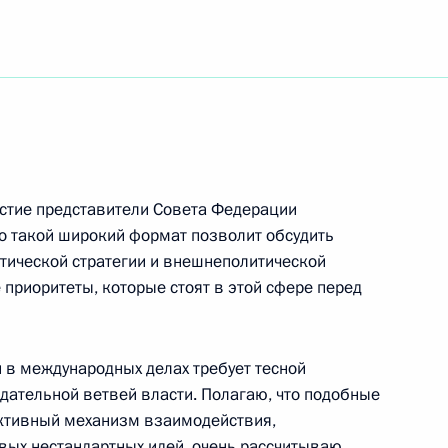
ть следующие материалы
членами комитетов
стие представители Совета Федерации
лат Федерального Собрания
то такой широкий формат позволит обсудить
ической стратегии и внешнеполитической
 приоритеты, которые стоят в этой сфере перед
и государственных наград
 в международных делах требует тесной
дательной ветвей власти. Полагаю, что подобные
ективный механизм взаимодействия,
вых нестандартных идей, очень рассчитываю