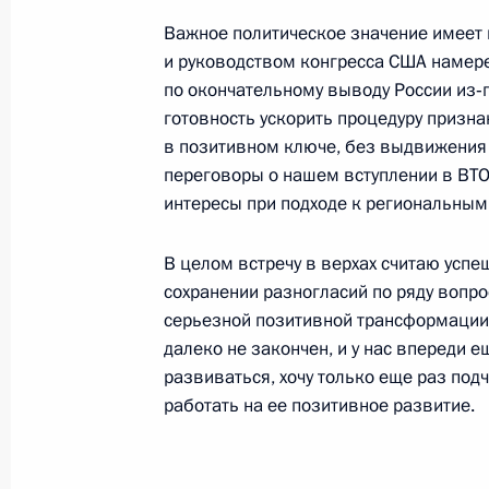
13 ноября 2001 года, вторник
Важное политическое значение имее
и руководством конгресса США намер
Совместная пресс-конференция с 
по окончательному выводу России из
Штатов Америки Джорджем Бушем
готовность ускорить процедуру призна
в позитивном ключе, без выдвижения
13 ноября 2001 года, 00:01
Вашингтон, Бел
переговоры о нашем вступлении в ВТО
интересы при подходе к региональны
12 ноября 2001 года, понедельник
В целом встречу в верхах считаю усп
сохранении разногласий по ряду вопро
Посещение Вернадского отделения
серьезной позитивной трансформации 
12 ноября 2001 года, 00:03
Москва
далеко не закончен, и у нас впереди 
развиваться, хочу только еще раз под
работать на ее позитивное развитие.
Вступительное слово на совещании
12 ноября 2001 года, 00:02
Москва, Кремль