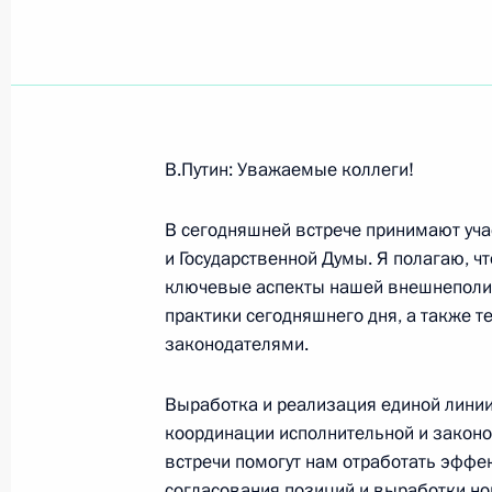
Показа
22 ноября 2001 года, четверг
В.Путин: Уважаемые коллеги!
Вступительное слово на встрече с 
В сегодняшней встрече принимают уча
по международным делам обеих па
и Государственной Думы. Я полагаю, ч
22 ноября 2001 года, 00:02
Москва, Кремль
ключевые аспекты нашей внешнеполит
практики сегодняшнего дня, а также те
законодателями.
Выступление на церемонии вручени
Выработка и реализация единой линии
22 ноября 2001 года, 00:01
Москва, Кремль
координации исполнительной и законо
встречи помогут нам отработать эфф
согласования позиций и выработки но