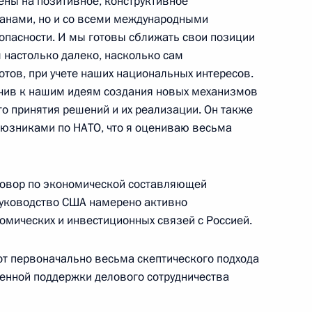
ены на позитивное, конструктивное
транами, но и со всеми международными
лы города Кроуфорда
опасности. И мы готовы сближать свои позиции
уфорд
 настолько далеко, насколько сам
отов, при учете наших национальных интересов.
чив к нашим идеям создания новых механизмов
о принятия решений и их реализации. Он также
союзниками по НАТО, что я оцениваю весьма
 Университете Райса
35м
овор по экономической составляющей
Руководство США намерено активно
омических и инвестиционных связей с Россией.
и общественно-политических
 от первоначально весьма скептического подхода
енной поддержки делового сотрудничества