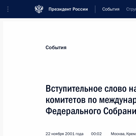
Президент России
События
Стру
Президент
Администрация
Государст
Новости
Стенограммы
Поездки
Те
События
Рубрикация материалов
Все материалы
Вступительное слово н
Послания Федеральному Собранию
комитетов по междуна
Заявления по важнейшим вопросам
Федерального Собран
Совещания, заседания, рабочие встречи
Речи и обращения
22 ноября 2001 года
00:02
Москва, Крем