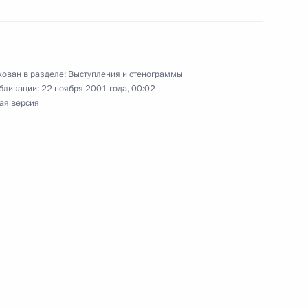
 с руководящим составом
ован в разделе:
Выступления и стенограммы
бликации:
22 ноября 2001 года, 00:02
ерство обороны
ая версия
 с шеф-корреспондентами
ских средств массовой