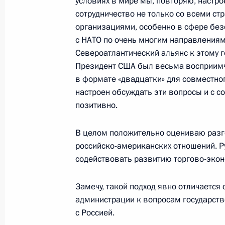
условиях в мире мы, повторяю, настро
сотрудничество не только со всеми с
Встреча с учащимися средней шко
организациями, особенно в сфере без
15 ноября 2001 года, 00:00
Штат Техас, Кро
с НАТО по очень многим направлениям
Североатлантический альянс к этому г
Президент США был весьма восприим
14 ноября 2001 года, среда
в формате «двадцатки» для совместног
настроен обсуждать эти вопросы и с 
Выступление и ответы на вопросы в
позитивно.
14 ноября 2001 года, 00:02
Хьюстон
В целом положительно оцениваю разг
российско-американских отношений. 
содействовать развитию торгово-экон
Выступление перед представителям
и деловых кругов США
Замечу, такой подход явно отличается
14 ноября 2001 года, 00:01
Вашингтон
администрации к вопросам государств
с Россией.