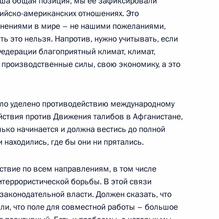
наша общая позиция, мы ее зафиксировали
ийско-американских отношениях. Это
енениями в мире – не нашими пожеланиями,
ать это нельзя. Напротив, нужно учитывать, если
 по вопросам развития
Федерации благоприятный климат, климат,
производственные силы, свою экономику, а это
ло уделено противодействию международному
йствия против Движения талибов в Афганистане,
лько начинается и должна вестись до полной
чета о совместной пресс-
 находились, где бы они ни прятались.
давии Владимиром Ворониным
твие по всем направлениям, в том числе
террористической борьбы. В этой связи
законодательной власти. Должен сказать, что
ли, что поле для совместной работы – большое
лдавии Владимиром