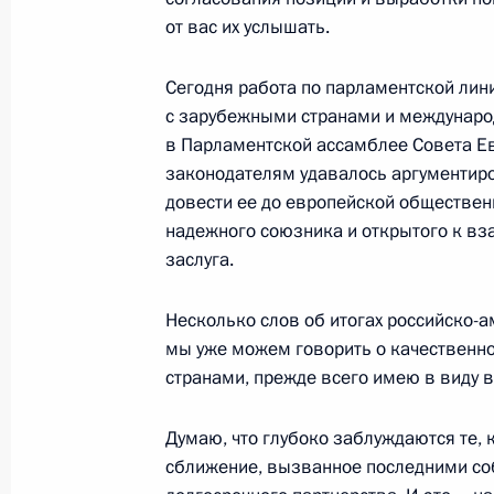
21 ноября 2001 года, среда
от вас их услышать.
Вступительное слово на встрече с
Сегодня работа по парламентской лин
государств – членов Содружества Н
с зарубежными странами и междунаро
21 ноября 2001 года, 00:02
Москва, Кремль
в Парламентской ассамблее Совета Ев
законодателям удавалось аргументиро
довести ее до европейской общественн
надежного союзника и открытого к вз
Выступление на открытии Граждан
заслуга.
21 ноября 2001 года, 00:01
Москва
Несколько слов об итогах российско-
мы уже можем говорить о качествен
20 ноября 2001 года, вторник
странами, прежде всего имею в виду 
Пресс-конференция по окончании 
Думаю, что глубоко заблуждаются те,
развития газовой отрасли
сближение, вызванное последними соб
20 ноября 2001 года, 00:02
Новый Уренгой