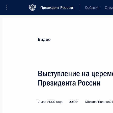
Президент России
События
Стру
Видеозаписи
Фотографии
Аудиозапи
Все материалы
Выступления
Совещан
Видео
Показа
Выступление на церем
Президента России
Выступление на параде,
посвященном 55-й годовщине
Победы в Великой Отечественной
7 мая 2000 года
00:02
Москва, Большой 
войне