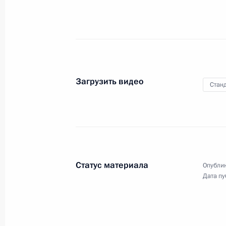
Президента России
7 мая 2000 года
Видео, 9 мин.
Загрузить видео
Станд
Статус материала
Опублик
Дата пу
Пресс-конференция