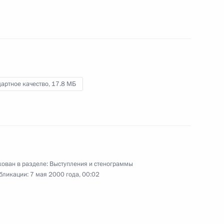
в должность Президента
России
7 мая 2000 года
Видео, 52 мин.
артное качество,
17.8 МБ
ован в разделе:
Выступления и стенограммы
бликации:
7 мая 2000 года, 00:02
Телевизионное обращение