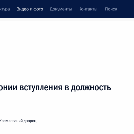
ктура
Видео и фото
Документы
Контакты
Поиск
си
ия, встречи
Встречи со СМИ
май, 2000
ть следующие материалы
онии вступления в должность
Выступление на торжественном
приеме по случаю вступления
в должность Президента России
Кремлевский дворец