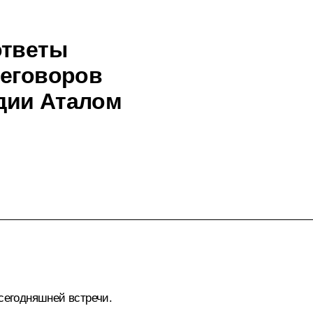
ответы
реговоров
дии Аталом
 сегодняшней встречи.