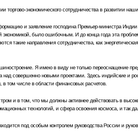
ии торгово-экономического сотрудничества в развитии наших
ормацию и заявление господина Премьер-министра Индии о
й экономикой, было ошибочным. И до конца года эта пробл
тся такие направления сотрудничества, как энергетическая
шиностроение. Я имею в виду не только переоснащение пре
та над совершенно новыми проектами. Здесь индийские и р
 в том числе в области финансовых расчетов.
тром и в том, что мы должны активнее действовать в высоко
мационных технологий, и сфера освоения космоса, и так да
 находится под особым контролем руководства России и руко