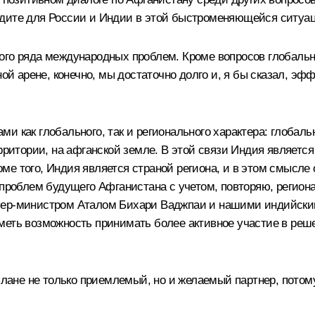
идите для России и Индии в этой быстроменяющейся ситуа
ого ряда международных проблем. Кроме вопросов глобальн
 арене, конечно, мы достаточно долго и, я бы сказал, эф
ми как глобального, так и регионального характера: глоба
ерритории, на афганской земле. В этой связи Индия являетс
роме того, Индия является страной региона, и в этом смысле
и проблем будущего Афганистана с учетом, повторяю, регио
ьер-министром Аталом Бихари Ваджпаи и нашими индийским
меть возможность принимать более активное участие в реш
 плане не только приемлемый, но и желаемый партнер, пото