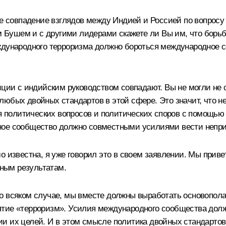
ое совпадение взглядов между Индией и Россией по вопросу
Бушем и с другими лидерами скажете ли Вы им, что борьб
ждународного терроризма должно бороться международное с
зиции с индийским руководством совпадают. Вы не могли не
любых двойных стандартов в этой сфере. Это значит, что н
ия политических вопросов и политических споров с помощью 
дное сообщество должно совместными усилиями вести непр
шо известна, я уже говорил это в своем заявлении. Мы при
вным результатам.
о всяком случае, мы вместе должны выработать основопола
ятие «терроризм». Усилия международного сообщества дол
 их целей. И в этом смысле политика двойных стандартов –