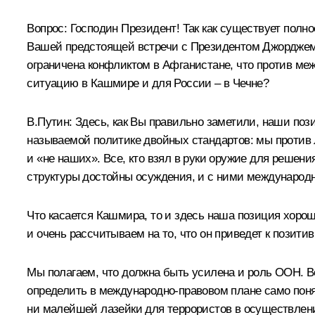
Вопрос: Господин Президент! Так как существует полн
Вашей предстоящей встречи с Президентом Джорджем 
ограничена конфликтом в Афганистане, что против ме
ситуацию в Кашмире и для России – в Чечне?
В.Путин: Здесь, как Вы правильно заметили, наши по
называемой политике двойных стандартов: мы против 
и «не наших». Все, кто взял в руки оружие для решен
структуры достойны осуждения, и с ними междунаро
Что касается Кашмира, то и здесь наша позиция хоро
и очень рассчитываем на то, что он приведет к позити
Мы полагаем, что должна быть усилена и роль ООН. В
определить в международно-правовом плане само пон
ни малейшей лазейки для террористов в осуществлении