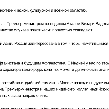
о-технической, культурной и военной областях.
 с Премьер-министром господином Аталом Бихари Ваджпаи
нстве случаев практически полностью совпадают.
 Азии. Россия заинтересована в том, чтобы наметившийся
ганистана и будущем Афганистана. С Индией у нас по этом
 характера такого рода, конечно, может и должно быть знач
 российско-индийский саммит в Москве проходит в духе име
ина Премьер-министра и наших индийских коллег, индийских
анных выше направлениях.
о позитивном диалоге по Афганистану среди других вопросо