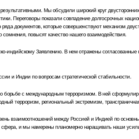
результативными. Мы обсудили широкий круг двусторонни
тики. Переговоры показали совпадение долгосрочных нацио
го ряда документов, которые совершенствуют механизм двус
го сомнения, повысят качество нашего взаимодействия.
ко-индийскому Заявлению. В нем отражены согласованные п
сии и Индии по вопросам стратегической стабильности.
 о борьбе с международным терроризмом. В ней сформулир
одный терроризм, региональный экстремизм, трансграничная
вень взаимоотношений между Россией и Индией по основн
 сфера, и мы намерены планомерно наращивать наши усили