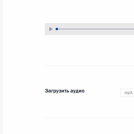
1 ноября 2001 года
Аудио, 7 мин.
Заявление для прессы и ответы
на вопросы журналистов
на совместной пресс-конференции
с Президентом США Джорджем
Бушем
21 октября 2001 года
Аудио, 22 мин.
Загрузить аудио
mp3,
Выступление на открытии
Конгресса
соотечественников