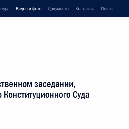
ктура
Видео и фото
Документы
Контакты
Поиск
си
ия, встречи
Встречи со СМИ
ноябрь, 2001
ть следующие материалы
ственном заседании,
 Конституционного Суда
Выступление на сессии
Всемирного экономического
форума «Встречи
в России-2001»