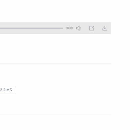
30 октября 2001 года
Аудио, 14 мин.
00:00
Выступление на совещании
по итогам ликвидации
последствий наводнения
в Якутии
18 октября 2001 года
Аудио, 16 мин.
3.2 МБ
Вступительное слово
на совещании с членами
Правительства