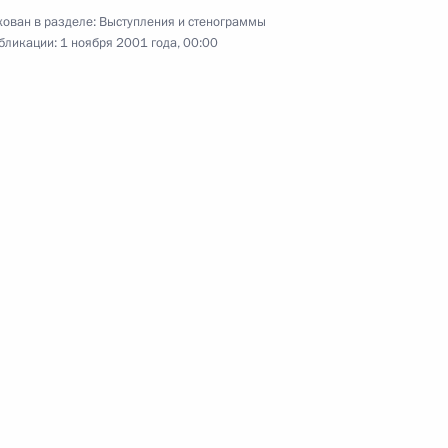
ован в разделе:
Выступления и стенограммы
бликации:
1 ноября 2001 года, 00:00
8 октября 2001 года
Аудио, 5 мин.
Пресс-конференция по итогам
беседы с Генеральным секретарем
НАТО Джорджем Робертсоном
3 октября 2001 года
Аудио, 21 мин.
Выступление на заседании Совета
Безопасности России по проблеме
совершенствования