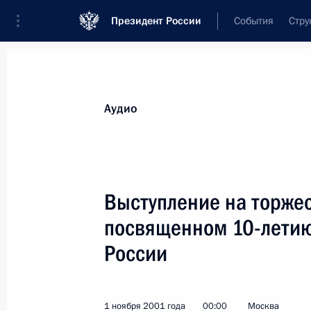
Президент России
События
Стру
Видеозаписи
Фотографии
Аудиозапи
Все материалы
Выступления
Совещан
Аудио
Показа
Выступление на торже
посвященном 10-летию
Выступление на торжественном
России
заседании, посвященном 10-летию
Конституционного Суда России
1 ноября 2001 года
00:00
Москва