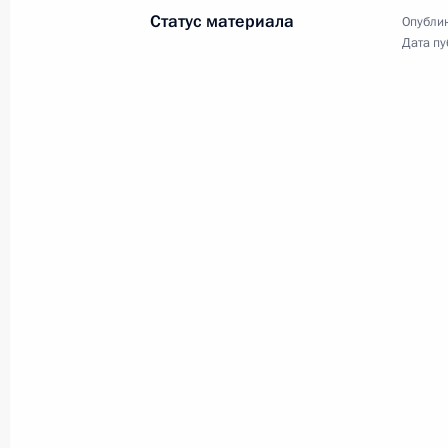
Статус материала
Опублик
Дата пу
11 октября 2001 года
Аудио, 15 мин.
Вступительное слово
на встрече с учителями
сельских школ
5 октября 2001 года
Аудио, 6 мин.
Заявление и ответы на вопросы
журналистов по итогам встречи
на высшем уровне Россия –