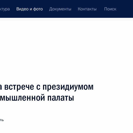
ктура
Видео и фото
Документы
Контакты
Поиск
си
ия, встречи
Встречи со СМИ
ноябрь, 2008
ть следующие материалы
а встрече с президиумом
омышленной палаты
Х съезд партии «Единая
Россия»
ль