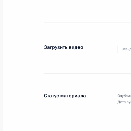
конкурентоспособности в условиях
мирового финансового кризиса»
18 ноября 2008 года
Видео, 18 мин.
Загрузить видео
Станд
Статус материала
Опублик
Дата пу
Совместная пресс-конференция