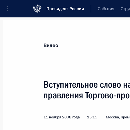
Президент России
События
Стру
Видеозаписи
Фотографии
Аудиозапи
Все материалы
Выступления
Совещан
Видео
Показа
Вступительное слово н
правления Торгово-пр
На обратном пути из Гаваны
в Москву Дмитрий Медведев
рассказал о своих впечатлениях
11 ноября 2008 года
15:15
Москва, Крем
от поездки по странам Латинской
Америки (Перу, Бразилия,