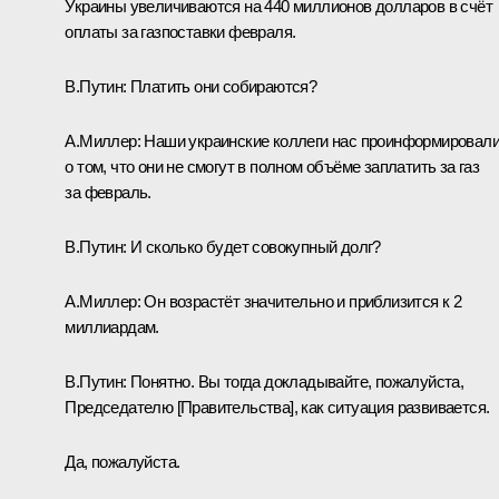
Украины увеличиваются на 440 миллионов долларов в счёт
оплаты за газпоставки февраля.
В.Путин:
Платить они собираются?
А.Миллер:
Наши украинские коллеги нас проинформировал
о том, что они не смогут в полном объёме заплатить за газ
за февраль.
В.Путин:
И сколько будет совокупный долг?
А.Миллер:
Он возрастёт значительно и приблизится к 2
миллиардам.
В.Путин:
Понятно. Вы тогда докладывайте, пожалуйста,
Председателю [Правительства], как ситуация развивается.
Да, пожалуйста.