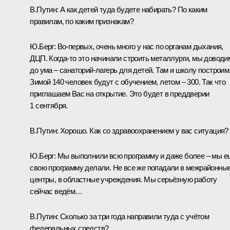
В.Путин:
А как детей туда будете набирать? По каким
правилам, по каким признакам?
Ю.Берг:
Во‑первых, очень много у нас по органам дыхания,
ДЦП. Когда‑то это начинали строить металлурги, мы доводи
до ума – санаторий-лагерь для детей. Там и школу построим
Зимой 140 человек будут с обучением, летом – 300. Так что
приглашаем Вас на открытие. Это будет в преддверии
1 сентября.
В.Путин:
Хорошо. Как со здравоохранением у вас ситуация?
Ю.Берг:
Мы выполнили всю программу и даже более – мы е
свою программу делали. Не все же попадали в межрайонны
центры, в областные учреждения. Мы серьёзную работу
сейчас ведём…
В.Путин:
Сколько за три года направили туда с учётом
федеральных средств?