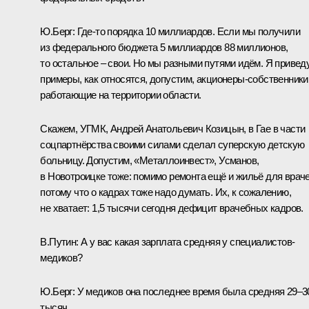
Ю.Берг:
Где‑то порядка 10 миллиардов. Если мы получили
из федерального бюджета 5 миллиардов 88 миллионов,
то остальное – свои. Но мы разными путями идём. Я привед
примеры, как относятся, допустим, акционеры-собственники
работающие на территории области.
Скажем, УГМК, Андрей Анатольевич Козицын, в Гае в части
соцпартнёрства своими силами сделал суперскую детскую
больницу. Допустим, «Металлоинвест», Усманов,
в Новотроицке тоже: помимо ремонта ещё и жильё для враче
потому что о кадрах тоже надо думать. Их, к сожалению,
не хватает: 1,5 тысячи сегодня дефицит врачебных кадров.
В.Путин:
А у вас какая зарплата средняя у специалистов-
медиков?
Ю.Берг:
У медиков она последнее время была средняя 29–3
тысяч.