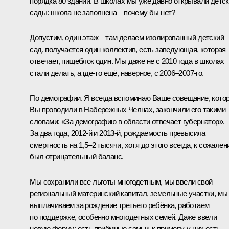
порядка 80 зданий. В школах мы уже давно открывали детс
сады: школа не заполнена – почему бы нет?
Допустим, один этаж – там делаем изолированный детский
сад, получается один коллектив, есть заведующая, которая
отвечает, пищеблок один. Мы даже не с 2010 года в школах
стали делать, а где‑то ещё, наверное, с 2006–2007-го.
По демографии. Я всегда вспоминаю Ваше совещание, кото
Вы проводили в Набережных Челнах, закончили его такими
словами: «За демографию в области отвечает губернатор».
За два года, 2012-й и 2013-й, рождаемость превысила
смертность на 1,5–2 тысячи, хотя до этого всегда, к сожален
был отрицательный баланс.
Мы сохранили все льготы многодетным, мы ввели свой
региональный материнский капитал, земельные участки, мы
выплачиваем за рождение третьего ребёнка, работаем
по поддержке, особенно многодетных семей. Даже ввели
новую форму: есть приёмные семьи, к примеру, у них есть