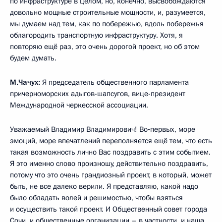
по инфраструктуре в целом, но, конечно, высвобождаются
довольно мощные строительные мощности, и, разумеется,
мы думаем над тем, как по побережью, вдоль побережья
облагородить транспортную инфраструктуру. Хотя, я
повторяю ещё раз, это очень дорогой проект, но об этом
будем думать.
М.Чачух:
Я председатель общественного парламента
причерноморских адыгов-шапсугов, вице-президент
Международной черкесской ассоциации.
Уважаемый Владимир Владимирович! Во‑первых, море
эмоций, море впечатлений переполняется ещё тем, что есть
такая возможность лично Вас поздравить с этим событием.
Я это именно слово произношу, действительно поздравить,
потому что это очень грандиозный проект, в который, может
быть, не все далеко верили. Я представляю, какой надо
было обладать волей и решимостью, чтобы взяться
и осуществить такой проект. И Общественный совет города
Сочи, и общественные организации – в частности, и наша