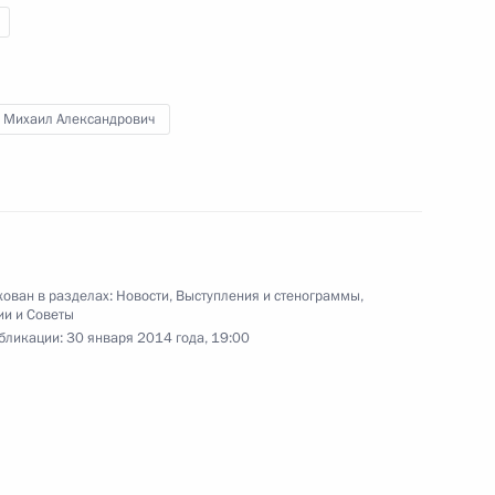
Конструкторского бюро
приборостроения
20 января 2014 года
Видео, 7 мин.
 Михаил Александрович
ован в разделах:
Новости
,
Выступления и стенограммы
,
ии и Советы
бликации:
30 января 2014 года, 19:00