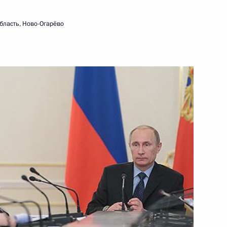
30 января 2014 года
Видео, 5 мин.
бласть, Ново-Огарёво
Начало встречи с ветеранами
Великой Отечественной войны –
участниками битвы за Ленинград