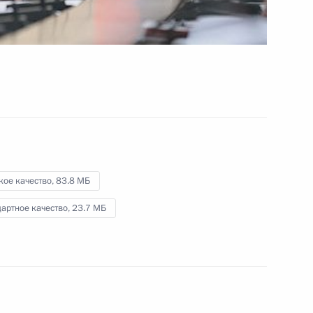
и жителями блокадного
Ленинграда
27 января 2014 года
Видео, 8 мин.
кое качество,
83.8 МБ
артное качество,
23.7 МБ
Посещение