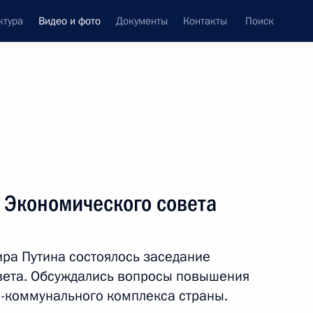
ктура
Видео и фото
Документы
Контакты
Поиск
си
ия, встречи
Встречи со СМИ
февраль, 2014
ть следующие материалы
 Экономического совета
Заседание президиума
ра Путина состоялось заседание
Экономического совета
вета. Обсуждались вопросы повышения
-коммунального комплекса страны.