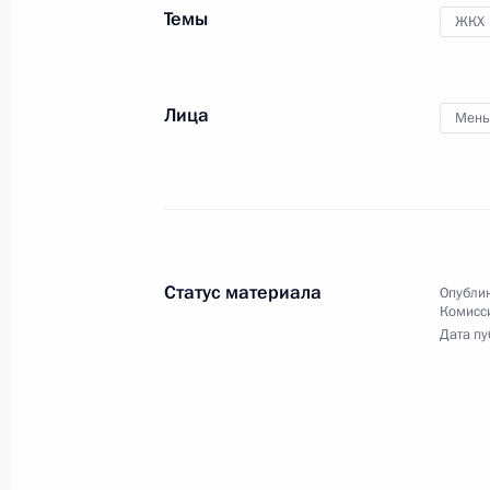
здравоохранения
Темы
ЖКХ
Лица
21 января 2014 года
Видео, 9 мин.
Мень
Статус материала
Опублик
Комисс
Дата пу