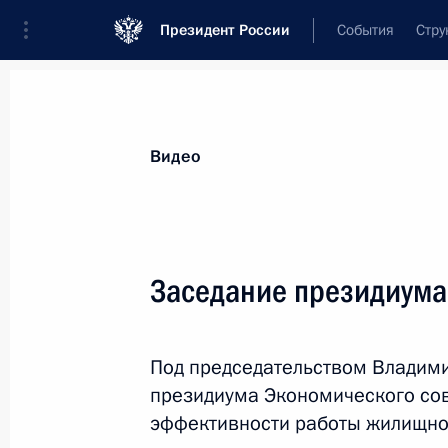
Президент России
События
Стру
Видеозаписи
Фотографии
Аудиозапи
Все материалы
Выступления
Совещан
Видео
Показа
Заседание президиума
Заседание президиума
Под председательством Владими
Совета по культуре
президиума Экономического со
и искусству
эффективности работы жилищно