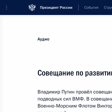
Президент России
События
Стру
Видеозаписи
Фотографии
Аудиозапи
Все материалы
Выступления
Совещан
Аудио
Показа
Совещание по развити
Встреча с представителями
Владимир Путин провёл совещан
российского
подводных сил ВМФ. В совещан
правозащитного сообщества
Военно-Морским Флотом Виктор