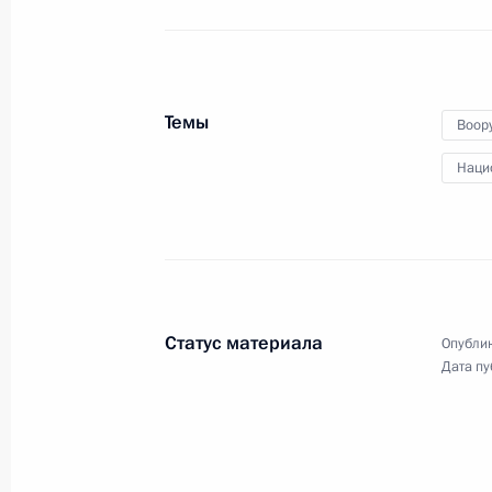
5 декабря 2013 года
Аудио, 7 мин.
Темы
Воор
Наци
Статус материала
Опублик
Дата пу
Совещание по вопросам
развития ВВС