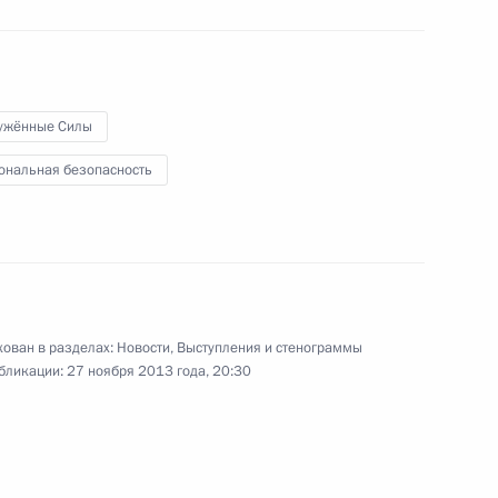
28 ноября 2013 года
Аудио, 2 мин.
ужённые Силы
ональная безопасность
ован в разделах:
Новости
,
Выступления и стенограммы
бликации:
27 ноября 2013 года, 20:30
Совещание о ходе
подготовки
к Олимпиаде-2014