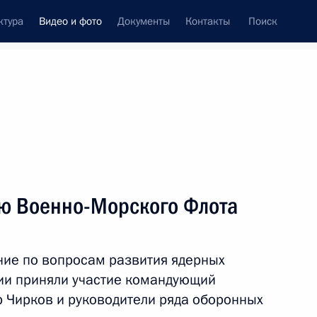
ктура
Видео и фото
Документы
Контакты
Поиск
си
ия, встречи
Встречи со СМИ
декабрь, 2013
ть следующие материалы
ю Военно-Морского Флота
Расширенное заседание
ие по вопросам развития ядерных
коллегии Минобороны
ии приняли участие командующий
 Чирков и руководители ряда оборонных