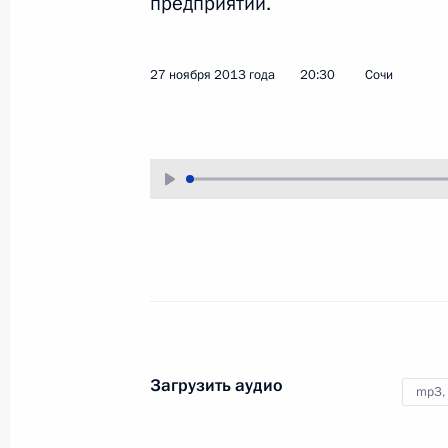
предприятий.
10 декабря 2013 года
Аудио, 6 мин.
27 ноября 2013 года
20:30
Сочи
Конференция
Общероссийского народног
Загрузить аудио
mp3,
фронта