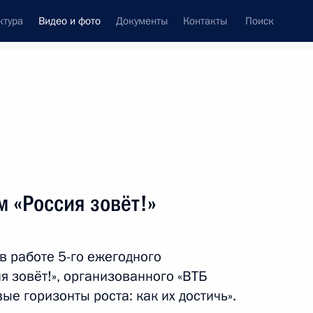
ктура
Видео и фото
Документы
Контакты
Поиск
си
ия, встречи
Встречи со СМИ
октябрь, 2013
ть следующие материалы
 «Россия зовёт!»
Инвестиционный форум
в работе 5-го ежегодного
«Россия зовёт!»
 зовёт!», организованного «ВТБ
ые горизонты роста: как их достичь».