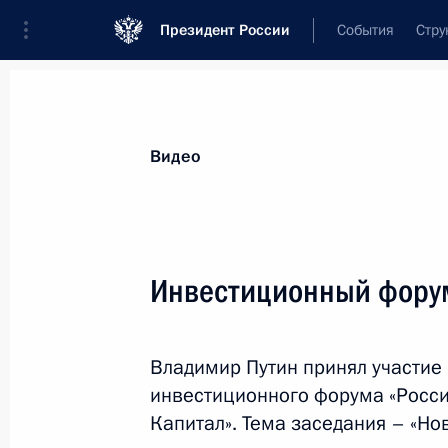
Президент России
События
Стру
Видеозаписи
Фотографии
Аудиозапи
Все материалы
Выступления
Совещан
Видео
Показа
Инвестиционный форум
Заседание Совета
Владимир Путин принял участие 
по культуре и искусству
инвестиционного форума «Россия
Капитал». Тема заседания – «Нов