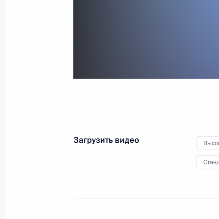
заседании III Международного
арктического форума «Арктика –
территория диалога»
25 сентября 2013 года
Видео, 1 ч.
Загрузить видео
Высо
Станд