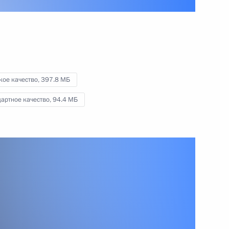
.
26 сентября 2013 года
Видео, 5 мин.
кое качество,
397.8 МБ
артное качество,
94.4 МБ
Открытие Няганской ГРЭС