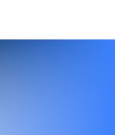
2 октября 2013 года
Видео, 22 мин.
Совещание по вопросам
реализации проекта «Ямал СПГ»
и строительства порта Сабетта