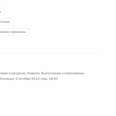
Выступление на заседании Совета
коллективной безопасности ОДКБ
и
в расширенном составе
стиции
омика и финансы
23 сентября 2013 года
Видео, 4 мин.
ован в разделах:
Новости
,
Выступления и стенограммы
бликации:
2 октября 2013 года, 16:50