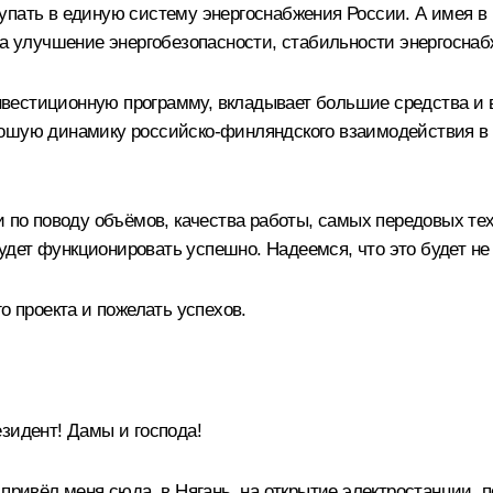
упать в единую систему энергоснабжения России. А имея в
 на улучшение энергобезопасности, стабильности энергосна
вестиционную программу, вкладывает большие средства и 
рошую динамику российско-финляндского взаимодействия в
и по поводу объёмов, качества работы, самых передовых те
 будет функционировать успешно. Надеемся, что это будет н
о проекта и пожелать успехов.
идент! Дамы и господа!
 привёл меня сюда, в Нягань, на открытие электростанции