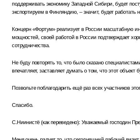
поддерживать экономику Западной Сибири, будет пост
экспортируем в Финляндию, – значит, будет работать
Концерн «Фортум» реализует в России масштабную ин
мощностей, своей работой в России подтверждает хо
сотрудничества.
Не буду повторять то, что было сказано специалистам
впечатляет, заставляет думать о том, что этот объект
Позвольте поблагодарить ещё раз всех участников этог
Спасибо.
С.Ниинистё
(как переведено)
:
Уважаемый господин През
Меня очень радует то, что сегодняшний рабочий визит