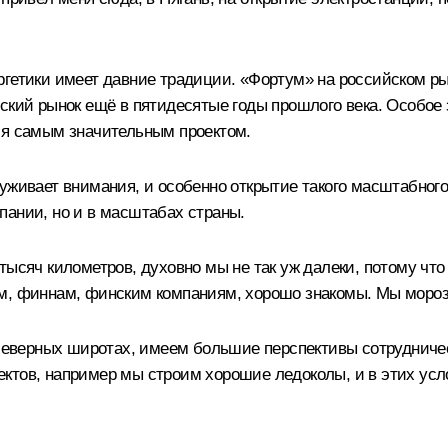
ргетики имеет давние традиции. «Фортум» на российском ры
тский рынок ещё в пятидесятые годы прошлого века. Особое
ся самым значительным проектом.
уживает внимания, и особенно открытие такого масштабного 
пании, но и в масштабах страны.
тысяч километров, духовно мы не так уж далеки, потому что
ам, финнам, финским компаниям, хорошо знакомы. Мы мороз
 северных широтах, имеем большие перспективы сотрудниче
ктов, например мы строим хорошие ледоколы, и в этих усл