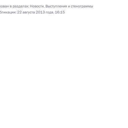
ован в разделах:
Новости
,
Выступления и стенограммы
22 августа 2013 года
Аудио, 13 мин.
бликации:
22 августа 2013 года, 16:15
Владимир Путин провёл
совещание по вопросу
«О социально-экономическом
развитии Ростовской области».
Совещание о развитии
портов Азово-
Черноморского бассейна