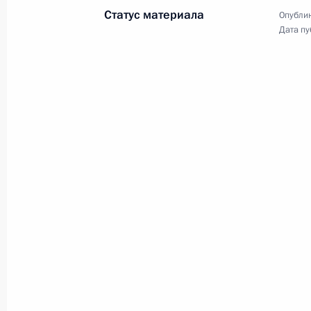
Статус материала
Опублик
23 августа 2013 года
Аудио, 3 мин.
Дата пу
Владимир Путин принял участие
в церемонии открытия
на привокзальной площади
Волгограда воссозданного
фонтана «Детский хоровод»,
ставшего одним из символов
военной истории города.
Совещание по развитию
вертолётостроения в России