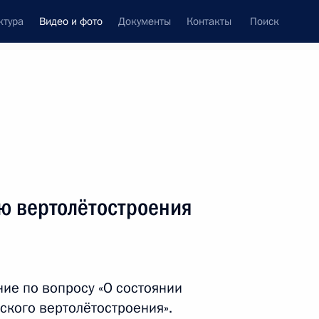
ктура
Видео и фото
Документы
Контакты
Поиск
си
ия, встречи
Встречи со СМИ
август, 2013
ть следующие материалы
ю вертолётостроения
Владимир Путин посетил
Еврейскую автономную
ие по вопросу «О состоянии
область
ского вертолётостроения».