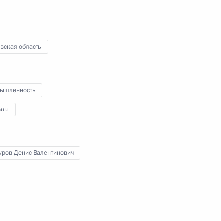
26 августа 2013 года
Аудио, 17 мин.
вская область
ышленность
оны
уров Денис Валентинович
Совещание о социально-
экономическом развитии
Ростовской области