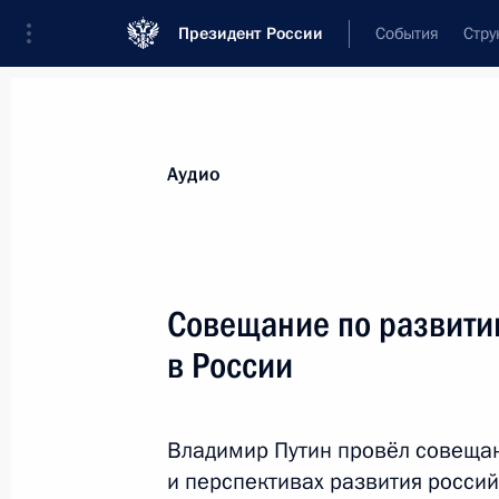
Президент России
События
Стру
Видеозаписи
Фотографии
Аудиозапи
Все материалы
Выступления
Совещан
Аудио
Показа
Совещание по развити
в России
Встреча с главами
муниципальных
Владимир Путин провёл совещан
образований Амурской
и перспективах развития россий
области