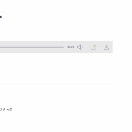
30 августа 2013 года
Аудио, 10 мин.
ну
00:00
Заседание Комиссии
3.6 МБ
по вопросам стратегии
развития ТЭК
и экобезопасности