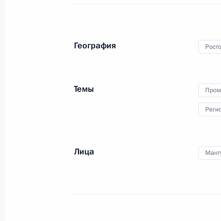
27 августа 2013 года
Аудио, 7 мин.
География
Росто
Темы
Пром
Реги
Лица
Мант
Открытие воссозданного
фонтана «Детский хоровод»