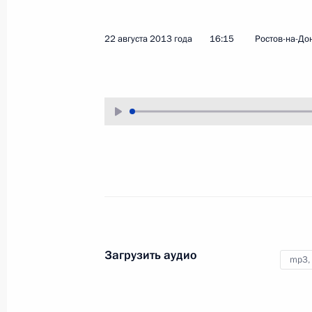
30 августа 2013 года
Аудио, 12 мин.
22 августа 2013 года
16:15
Ростов-на-До
Совещание по развитию
Загрузить аудио
mp3,
электроэнергетики Сибири
и Дальнего Востока