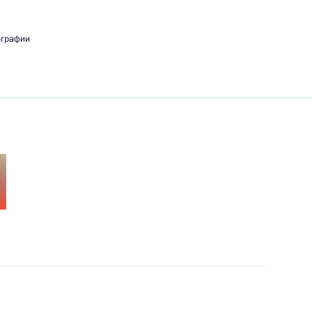
ографии
ть следующие материалы
роны Сергеем Шойгу
1
чественной войны
1
4м
Федеральной
3