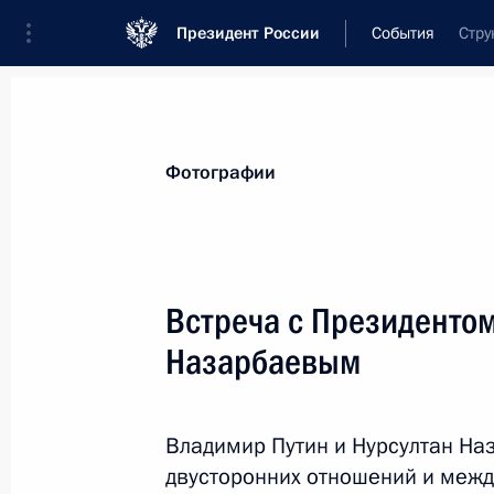
Президент России
События
Стру
Президент
Администрация
Государст
Новости
Стенограммы
Поездки
Те
Фотографии
Рубрикация материалов
Все материалы
Встреча с Президентом
Послания Федеральному Собранию
Назарбаевым
Заявления по важнейшим вопросам
Совещания, заседания, рабочие встречи
Владимир Путин и Нурсултан На
Речи и обращения
двусторонних отношений и межд