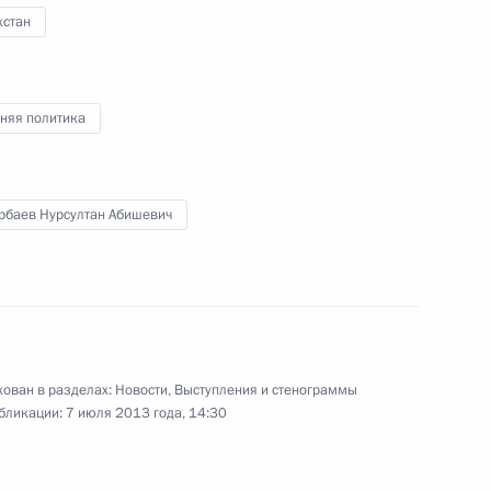
Артемьевым
хстан
ть, Ново-Огарёво
няя политика
ономбанка Владимиром
2
рбаев Нурсултан Абишевич
ован в разделах:
Новости
,
Выступления и стенограммы
бликации:
7 июля 2013 года, 14:30
рокурором Юрием Чайкой
2
ь, Ново-Огарёво