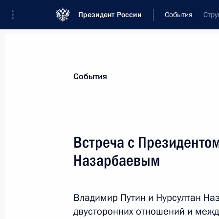
Президент России
События
Стру
Президент
Администрация
Государст
Новости
Стенограммы
Поездки
Те
События
Рубрикация материалов
Все материалы
Встреча с Президентом
Послания Федеральному Собранию
Назарбаевым
Заявления по важнейшим вопросам
Совещания, заседания, рабочие встречи
Владимир Путин и Нурсултан На
Речи и обращения
двусторонних отношений и межд