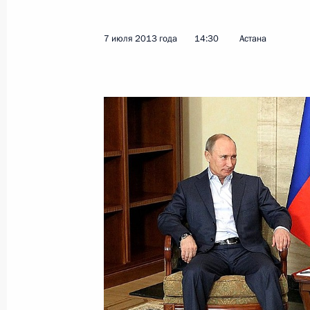
7 июля 2013 года
14:30
Астана
Показа
Встреча с ветеранами Великой Оте
12 июля 2013 года, 16:45
Прохоровка
11 июля 2013 года, четверг
Рабочая встреча с руководителем 
антимонопольной службы Игорем 
11 июля 2013 года, 12:20
Московская облас