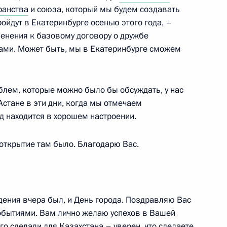
ь, Ново-Огарёво
ранства
и союза, который мы будем создавать
ройдут в Екатеринбурге осенью этого года, –
енения к базовому договору о дружбе
ами. Может быть, мы в Екатеринбурге сможем
оловым и Андреем Крайним
2
ь, Ново-Огарёво
облем, которые можно было бы обсуждать, у нас
 Астане в эти дни, когда мы отмечаем
д находится в хорошем настроении.
а Нурсултаном Назарбаевым
2
 открытие там было. Благодарю Вас.
дения вчера был, и День города. Поздравляю Вас
рсиады в Казани
19
4м
событиями. Вам лично желаю успехов в Вашей
го сделали для Казахстана – уверен, что сделаете