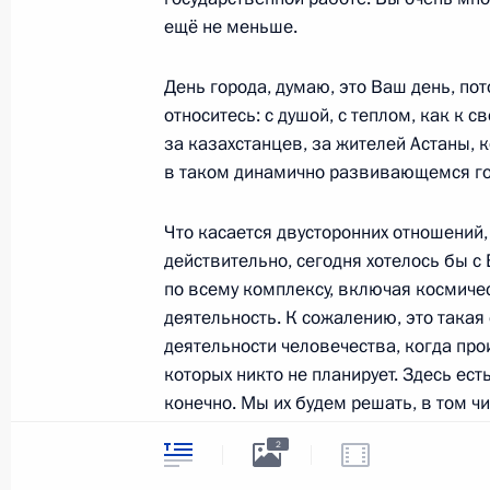
ещё не меньше.
5 июля 2013 года, пятница
День города, думаю, это Ваш день, пот
относитесь: с душой, с теплом, как к 
Заседание Совета Безопасности
за казахстанцев, за жителей Астаны, 
5 июля 2013 года, 17:30
Москва, Кремль
в таком динамично развивающемся го
Что касается двусторонних отношений, 
действительно, сегодня хотелось бы с
Открыт памятник Расулу Гамзатову
по всему комплексу, включая космиче
5 июля 2013 года, 15:00
Москва
деятельность. К сожалению, это такая
деятельности человечества, когда про
которых никто не планирует. Здесь ес
конечно. Мы их будем решать, в том чи
4 июля 2013 года, четверг
У нас есть отдельные совместные про
Совещание по вопросам развития 
2