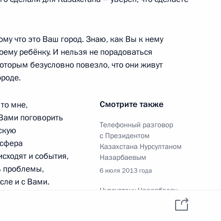
ому что это Ваш город. Знаю, как Вы к нему
своему ребёнку. И нельзя не порадоваться
2
10м
которым безусловно повезло, что они живут
роде.
Смотрите также
то мне,
 Вами поговорить
2
5м
Телефонный разговор
скую
с Президентом
 сфера
Казахстана Нурсултаном
исходят и события,
Назарбаевым
ть проблемы,
6 июля 2013 года
сле и с Вами.
Нурсултану Назарбаеву,
граммы работы.
Президенту Республики
банковской системы
3
8м
Казахстан