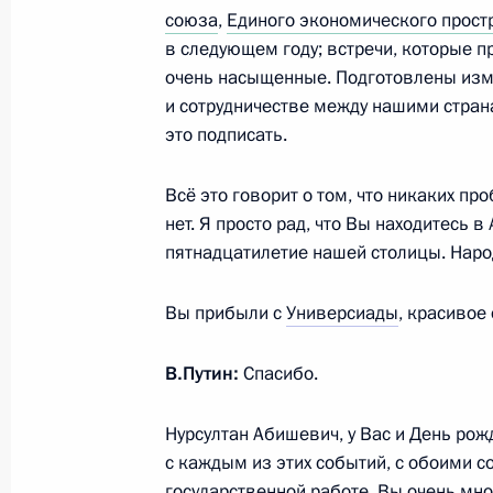
8 июля 2013 года, 19:15
Московская област
союза
,
Единого экономического прост
в следующем году; встречи, которые п
очень насыщенные. Подготовлены изм
и сотрудничестве между нашими стран
Рабочая встреча с Максимом Сок
это подписать.
8 июля 2013 года, 18:15
Московская област
Всё это говорит о том, что никаких пр
нет. Я просто рад, что Вы находитесь в
7 июля 2013 года, воскресенье
пятнадцатилетие нашей столицы. Наро
Встреча с Президентом Казахстан
Вы прибыли с
Универсиады
, красивое
7 июля 2013 года, 14:30
Астана
В.Путин:
Спасибо.
Нурсултан Абишевич, у Вас и День рож
Открытие Всемирной летней Униве
с каждым из этих событий, с обоими 
7 июля 2013 года, 02:00
Казань
государственной работе. Вы очень мно