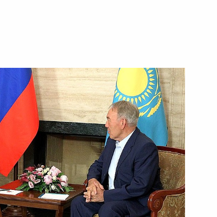
ть следующие материалы
чественной войны
1
4м
Федеральной
3
Артемьевым
ть, Ново-Огарёво