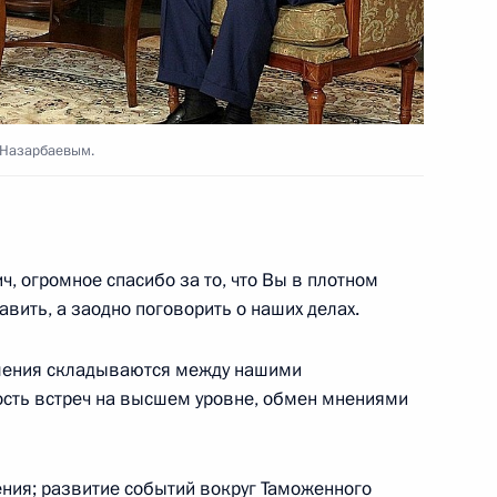
ономбанка Владимиром
2
 Назарбаевым.
 огромное спасибо за то, что Вы в плотном
рокурором Юрием Чайкой
2
вить, а заодно поговорить о наших делах.
ь, Ново-Огарёво
ошения складываются между нашими
ость встреч на высшем уровне, обмен мнениями
адимиром Пучковым
1
ния; развитие событий вокруг
Таможенного